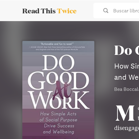
Read This
Twice
Buscar libr
Do 
How Sim
and We
Bea Boccal
M
disengage