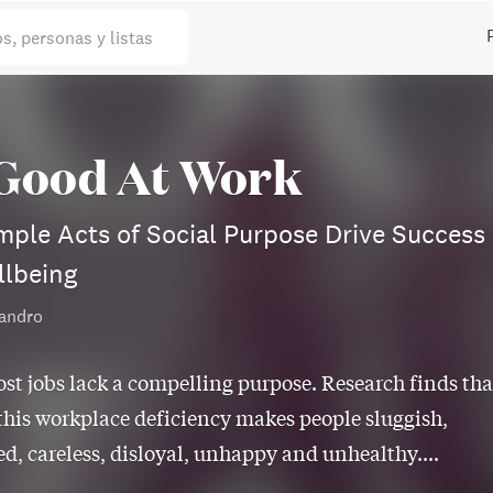
os, personas y listas
Good At Work
ple Acts of Social Purpose Drive Success
llbeing
andro
ost jobs lack a compelling purpose. Research finds tha
this workplace deficiency makes people sluggish,
d, careless, disloyal, unhappy and unhealthy....