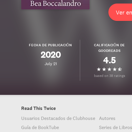
Ver e
FECHA DE PUBLICACIÓN
CALIFICACIÓN DE
GOODREADS
2020
4.5
July 21
based on 38 ratings
Read This Twice
Usuarios Destacados de Clubhouse
Autores
Guía de BookTube
Series de Libro