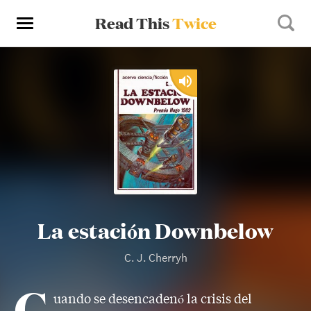
Read This
Twice
La estación Downbelow
C. J. Cherryh
C
uando se desencadenó la crisis del