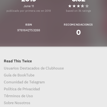
June 11
publicado por primera vez en 2018
based on 3k ratings
ISBN
RECOMENDACIONES
9781642753288
0
Read This Twice
Usuarios Destacados de Clubhouse
Guía de BookTube
Comunidad de Telegram
Política de Privacidad
Términos de Uso
Sobre Nosotros