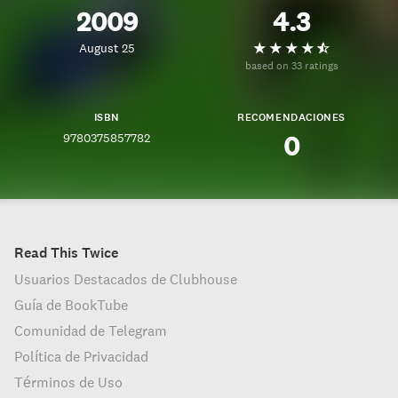
2009
4.3
August 25
based on 33 ratings
ISBN
RECOMENDACIONES
9780375857782
0
Read This Twice
Usuarios Destacados de Clubhouse
Guía de BookTube
Comunidad de Telegram
Política de Privacidad
Términos de Uso