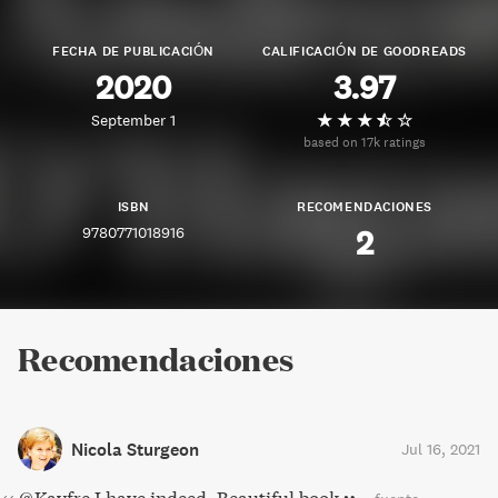
FECHA DE PUBLICACIÓN
CALIFICACIÓN DE GOODREADS
2020
3.97
September 1
based on 17k ratings
ISBN
RECOMENDACIONES
9780771018916
2
Recomendaciones
Nicola Sturgeon
Jul 16, 2021
@Kayfre I have indeed. Beautiful book