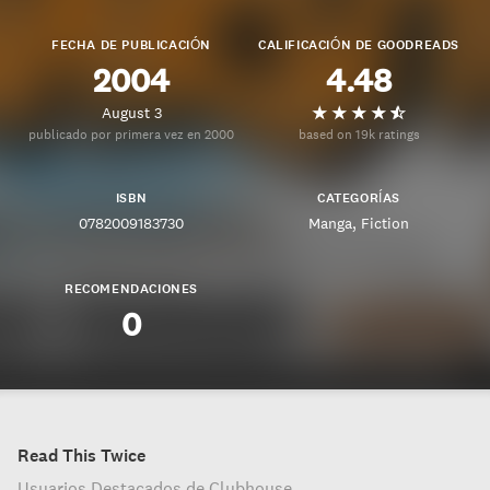
FECHA DE PUBLICACIÓN
CALIFICACIÓN DE GOODREADS
2004
4.48
August 3
publicado por primera vez en 2000
based on 19k ratings
ISBN
CATEGORÍAS
0782009183730
Manga
Fiction
RECOMENDACIONES
0
Read This Twice
Usuarios Destacados de Clubhouse