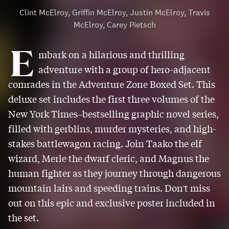
Clint McElroy, Griffin McElroy, Justin McElroy, Travis
McElroy, Carey Pietsch
E
mbark on a hilarious and thrilling
adventure with a group of hero-adjacent
comrades in the Adventure Zone Boxed Set. This
deluxe set includes the first three volumes of the
New York Times–bestselling graphic novel series,
filled with gerblins, murder mysteries, and high-
stakes battlewagon racing. Join Taako the elf
wizard, Merle the dwarf cleric, and Magnus the
human fighter as they journey through dangerous
mountain lairs and speeding trains. Don't miss
out on this epic and exclusive poster included in
the set.