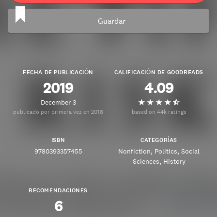
Guardar
FECHA DE PUBLICACIÓN
CALIFICACIÓN DE GOODREADS
2019
4.09
December 3
publicado por primera vez en 2018
based on 44k ratings
ISBN
CATEGORÍAS
9780393357455
Nonfiction
Politics
Social
Sciences
History
RECOMENDACIONES
6