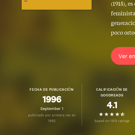
(1915), e
feminista
generacio
poco orto
Ver e
FECHA DE PUBLICACIÓN
CALIFICACIÓN DE
GOODREADS
1996
4.1
September 1
publicado por primera vez en
1892
based on 191k ratings