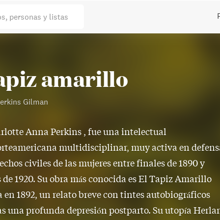
os, personas y listas
tapiz amarillo
Perkins Gilman
rlotte Anna Perkins , fue una intelectual
rteamericana multidisciplinar, muy activa en defens
rechos civiles de las mujeres entre finales de 1890 y
de 1920. Su obra más conocida es El Tapiz Amarillo
 en 1892, un relato breve con tintes autobiográficos
ras una profunda depresión postparto. Su utopía Herla