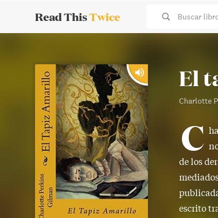
Read This
Twice
Buscar libr
El 
Charlotte 
C
ha
no
de los de
mediados 
publicada
escrito t