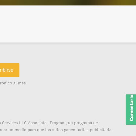
ribirse
rónico al mes.
Comentarios
on Services LLC Associates Program, un programa de
nar un medio para que los sitios ganen tarifas publicitarias