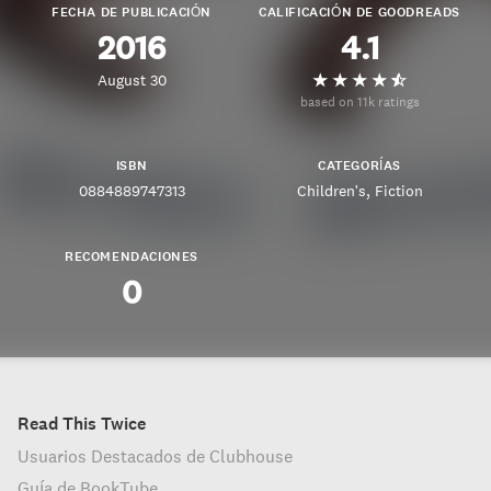
FECHA DE PUBLICACIÓN
CALIFICACIÓN DE GOODREADS
2016
4.1
August 30
based on 11k ratings
ISBN
CATEGORÍAS
0884889747313
Children's
Fiction
RECOMENDACIONES
0
Read This Twice
Usuarios Destacados de Clubhouse
Guía de BookTube