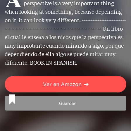
perspective is a very important thing
when looking at something, because depending
on it, it can look very different. -------------------------
------------------------------------------------------- Un libro
el cual le enseña a los niños que la perspectiva es
muy improtante cuando mirando a algo, por que
dependiendo de ella algo se puede mirar muy
diferente. BOOK IN SPANISH
Ver en Amazon
➔
Guardar