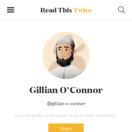
Read This
Twice
Gillian O’Connor
@
gillian-o-connor
Esta biografía está súper vacía en este momento.
Seguir