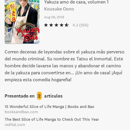
Yakuza amo de casa, volumen 1
Kousuke Oono
Aug 09, 2018
4.3
(25k)
Corren decenas de leyendas sobre el yakuza más perverso
del mundo criminal. Su nombre es Tatsu el Inmortal. Este
hombre decide lavarse las manos y abandonar el camino
de la yakuza para convertirse en... ¡Un amo de casa! ¡Aquí
empieza esta comedia hogareña!
Presentado en
2
artículos
15 Wonderful Slice of Life Manga | Books and Bao
booksandbao.com
The Best Slice of Life Manga to Check Out This Year
redital.com