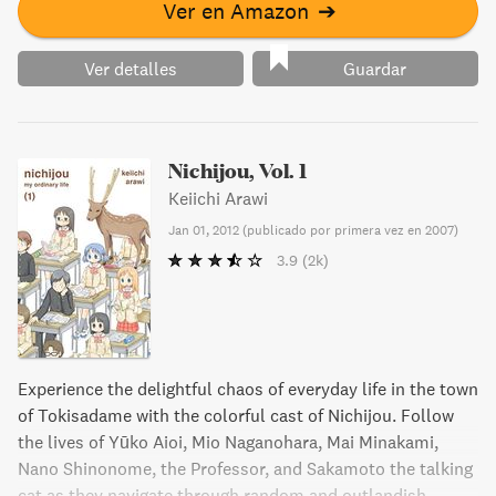
Ver en Amazon
➔
Ver detalles
Guardar
Nichijou, Vol. 1
Keiichi Arawi
Jan 01, 2012
(
publicado por primera vez en 2007
)
3.9
(2k)
Experience the delightful chaos of everyday life in the town
of Tokisadame with the colorful cast of Nichijou. Follow
the lives of Yūko Aioi, Mio Naganohara, Mai Minakami,
Nano Shinonome, the Professor, and Sakamoto the talking
cat as they navigate through random and outlandish