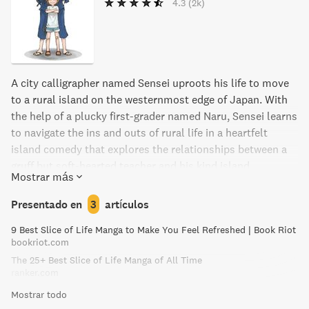
4.3
(2k)
A city calligrapher named Sensei uproots his life to move
to a rural island on the westernmost edge of Japan. With
the help of a plucky first-grader named Naru, Sensei learns
to navigate the ins and outs of rural life in a heartfelt
island comedy that explores the relationships between a
gruff but soft-hearted teacher and his kind island
Mostrar más
neighbors.
Presentado en
3
artículos
9 Best Slice of Life Manga to Make You Feel Refreshed | Book Riot
bookriot.com
The 25+ Best Slice of Life Manga of All Time
ranker.com
Mostrar todo