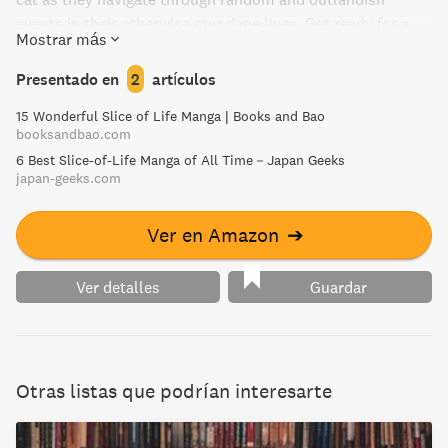
events in their otherwise mundane lives. Get ready for a
Mostrar más
charmingly absurd adventure!
Presentado en
2
artículos
15 Wonderful Slice of Life Manga | Books and Bao
booksandbao.com
6 Best Slice-of-Life Manga of All Time－Japan Geeks
japan-geeks.com
Ver en Amazon
➔
Ver detalles
Guardar
Otras listas que podrían interesarte