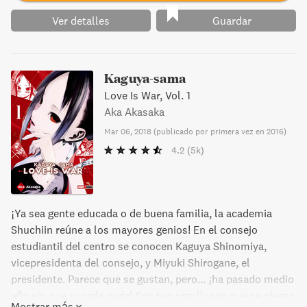
Ver detalles
Guardar
Kaguya-sama
Love Is War, Vol. 1
Aka Akasaka
Mar 06, 2018
(
publicado por primera vez en 2016
)
4.2
(5k)
¡Ya sea gente educada o de buena familia, la academia
Shuchiin reúne a los mayores genios! En el consejo
estudiantil del centro se conocen Kaguya Shinomiya,
vicepresidenta del consejo, y Miyuki Shirogane, el
presidente. Parece que se gustan, pero... ¡ha pasado medio
año sin que suceda nada! Son tan orgullosos que se niegan
Mostrar más