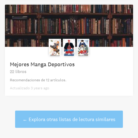
Mejores Manga Deportivos
22 libros
Recomendaciones de
12 artículos
.
Actualizado
3 years ago
←
Explora otras listas de lectura similares