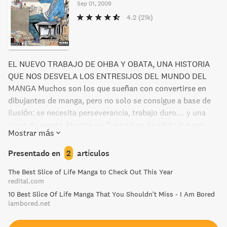
Sep 01, 2009
4.2
(21k)
EL NUEVO TRABAJO DE OHBA Y OBATA, UNA HISTORIA
QUE NOS DESVELA LOS ENTRESIJOS DEL MUNDO DEL
MANGA Muchos son los que sueñan con convertirse en
dibujantes de manga, pero no solo se consigue a base de
ilusión: se necesita perseverancia, trabajo duro… y una
pizca de suerte. Moritaka y Takagi han decidido ir a por
Mostrar más
todas, y apostarlo todo para conseguir publicar en… ¡la
Shonen Jump , la revista de manga más famosa del
Presentado en
2
artículos
mundo! Edición española.
The Best Slice of Life Manga to Check Out This Year
redital.com
10 Best Slice Of Life Manga That You Shouldn't Miss - I Am Bored
iambored.net