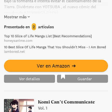
bajo la tormenta e intenta evitar el calentamiento de la
Tierra. Diviértete con YOTSUBA , el nuevo cómic del
creador de AZUMANGA DAIOH.
Mostrar más
Presentado en
2
artículos
Top 10 Slice of Life Manga List [Best Recommendations]
honeysanime.com
10 Best Slice Of Life Manga That You Shouldn't Miss - I Am Bored
iambored.net
Ver en Amazon
➔
Ver detalles
Guardar
Komi Can’t Communicate
Vol. 1