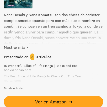
Nana Oosaki y Nana Komatsu son dos chicas de carácter
completamente opuesto pero con más que el nombre en
común. Se conocen en un tren camino a Tokyo, a donde se
están yendo a vivir para cumplir aquello que quieren. La
dura y fría Nana Oosaki, busca convertirse en una estrella
de Rock; mientras que la efusiva y poco centrada Nana
Mostrar más
Komatsu, quiere volver a reunirse con su novio, quien se
había ido a vivir a Tokyo antes que ella. Este Shojo
Presentado en
3
artículos
complejo y sofisticado para adultos es uno de los éxitos
15 Wonderful Slice of Life Manga | Books and Bao
más grandes del manga en las últimas décadas. Cuenta
booksandbao.com
también con adaptaciones al anime y a películas live
The Best Slice of Life Manga to Check Out This Year
action.
redital.com
Mostrar todo
Ver en Amazon
➔