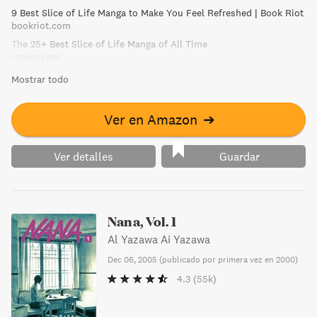
9 Best Slice of Life Manga to Make You Feel Refreshed | Book Riot
bookriot.com
The 25+ Best Slice of Life Manga of All Time
ranker.com
Mostrar todo
Ver en Amazon
➔
Ver detalles
Guardar
Nana, Vol. 1
Al Yazawa Ai Yazawa
Dec 06, 2005
(
publicado por primera vez en 2000
)
4.3
(55k)