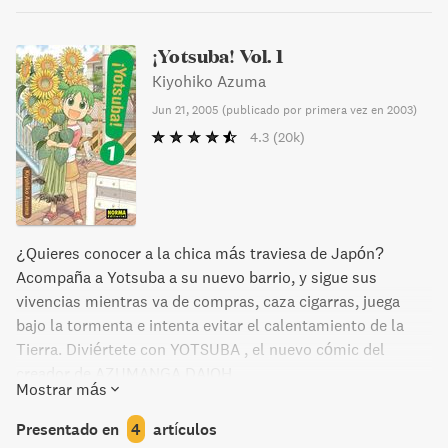
¡Yotsuba! Vol. 1
Kiyohiko Azuma
Jun 21, 2005
(
publicado por primera vez en 2003
)
4.3
(20k)
¿Quieres conocer a la chica más traviesa de Japón?
Acompaña a Yotsuba a su nuevo barrio, y sigue sus
vivencias mientras va de compras, caza cigarras, juega
bajo la tormenta e intenta evitar el calentamiento de la
Tierra. Diviértete con YOTSUBA , el nuevo cómic del
creador de AZUMANGA DAIOH .
Mostrar más
Presentado en
4
artículos