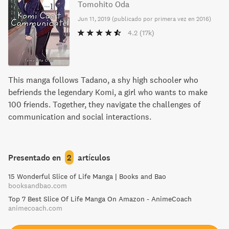
Tomohito Oda
Jun 11, 2019
(
publicado por primera vez en 2016
)
4.2
(17k)
This manga follows Tadano, a shy high schooler who
befriends the legendary Komi, a girl who wants to make
100 friends. Together, they navigate the challenges of
communication and social interactions.
Presentado en
2
artículos
15 Wonderful Slice of Life Manga | Books and Bao
booksandbao.com
Top 7 Best Slice Of Life Manga On Amazon - AnimeCoach
animecoach.com