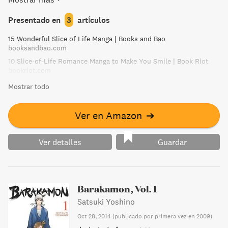
a confesar sus sentimientos, así que esperan que sea el
otro el que dé el paso, y para ello planean las más
Presentado en
3
artículos
complejas estrategias. ¡¡Disfruten hasta que se confiesen
15 Wonderful Slice of Life Manga | Books and Bao
su amor!! ¡¡Empieza una divertida guerra psicológica!!
booksandbao.com
10 Slice-of-Life Romance Manga to Make You Smile | Book Riot
bookriot.com
Mostrar todo
Ver en Amazon
➔
Ver detalles
Guardar
Barakamon, Vol. 1
Satsuki Yoshino
Oct 28, 2014
(
publicado por primera vez en 2009
)