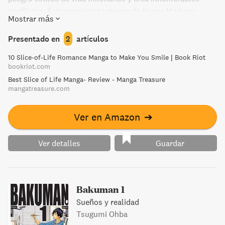
conflictos. Este preciosista manga de Kaoru Mori nos
Mostrar más
adentra en esa época de la mano de Amira y Karluk , un
joven matrimonio que empieza su vida en común.
Presentado en
2
artículos
10 Slice-of-Life Romance Manga to Make You Smile | Book Riot
bookriot.com
Best Slice of Life Manga- Review - Manga Treasure
mangatreasure.com
Ver en Amazon
➔
Ver detalles
Guardar
Bakuman 1
Sueños y realidad
Tsugumi Ohba