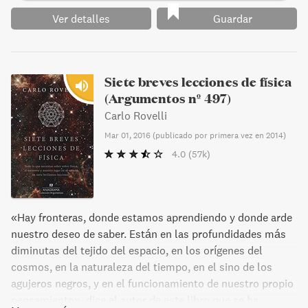
Ver detalles
Guardar
Siete breves lecciones de física
(Argumentos nº 497)
Carlo Rovelli
Mar 01, 2016
(
publicado por primera vez en 2014
)
4.0
(57k)
«Hay fronteras, donde estamos aprendiendo y donde arde
nuestro deseo de saber. Están en las profundidades más
diminutas del tejido del espacio, en los orígenes del
cosmos, en la naturaleza del tiempo, en el sino de los
agujeros negros, y en el funcionamiento de nuestro propio
pensamiento», dice el autor de este libro que se ha