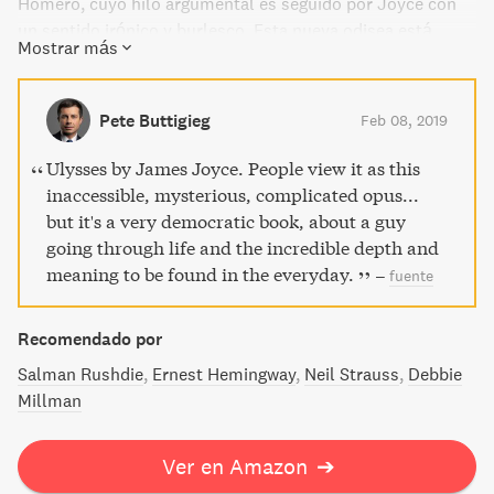
Homero, cuyo hilo argumental es seguido por Joyce con
un sentido irónico y burlesco. Esta nueva odisea está
Mostrar más
protagonizada por un hombre de clase media, Leopold
Bloom, que tiene que afrontar asuntos problemáticos
relacionados con la familia, la lglesia y el Estado a lo largo
Pete Buttigieg
Feb 08, 2019
de 24 horas que dura el relato. Uno de los mayores logros
de la novela es el monólogo interior, tanto del personaje
Ulysses by James Joyce. People view it as this
central (al estilo del examen de conciencia jesuítico) como
inaccessible, mysterious, complicated opus...
de su esposa, Molly Bloom.
but it's a very democratic book, about a guy
going through life and the incredible depth and
meaning to be found in the everyday.
–
fuente
Recomendado por
Salman Rushdie
Ernest Hemingway
Neil Strauss
Debbie
Millman
Ver en Amazon
➔