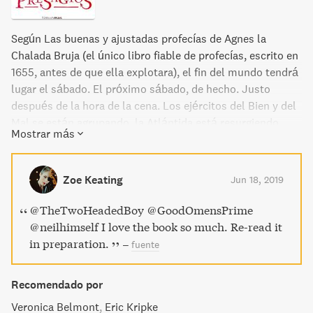
Según Las buenas y ajustadas profecías de Agnes la
Chalada Bruja (el único libro fiable de profecías, escrito en
1655, antes de que ella explotara), el fin del mundo tendrá
lugar el sábado. El próximo sábado, de hecho. Justo
después de la hora de la cena. Los ejércitos del Bien y del
Mal se están agrupando, la Atlántida está resurgiendo,
Mostrar más
llueven sapos y los ánimos están algo alterados así que...
todo parece ajustarse al Plan Divino. De no ser po un ángel
quisquilloso y un demonio buscavidas que han vivido a
Zoe Keating
Jun 18, 2019
costa de los mortales desde el comienzo de los tiempos y
que no están dispuestos a aceptar tan fácilmente eso del
@TheTwoHeadedBoy @GoodOmensPrime
"Fin de la civilización tal y como lo conocemos". Y... ¡vaya
@neilhimself I love the book so much. Re-read it
por Dios! ¡Parece que alguien ha hecho desaparecer al
in preparation.
–
fuente
Anticristo!
Recomendado por
Veronica Belmont
Eric Kripke