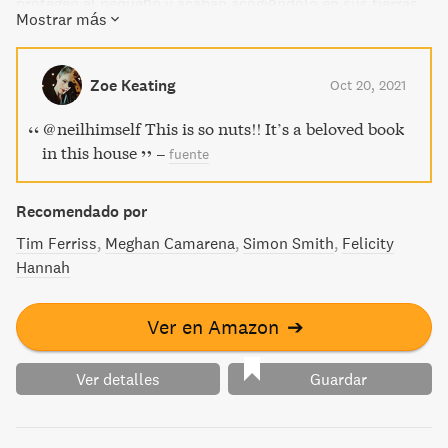
protegen al pequeño y acaban acogiéndolo en sus tierras.
Mostrar más
Aunque esta vez se le ha escapado, el siniestro hombre
Jack no descansará hasta cumplir su misión...
Zoe Keating
Oct 20, 2021
@neilhimself This is so nuts!! It’s a beloved book
in this house
–
fuente
Recomendado por
Tim Ferriss
Meghan Camarena
Simon Smith
Felicity
Hannah
Ver en Amazon
➔
Ver detalles
Guardar