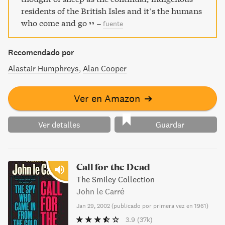
residents of the British Isles and it’s the humans
who come and go
–
fuente
Recomendado por
Alastair Humphreys
Alan Cooper
Ver en Amazon
➔
Ver detalles
Guardar
Call for the Dead
The Smiley Collection
John le Carré
Jan 29, 2002
(
publicado por primera vez en 1961
)
3.9
(37k)