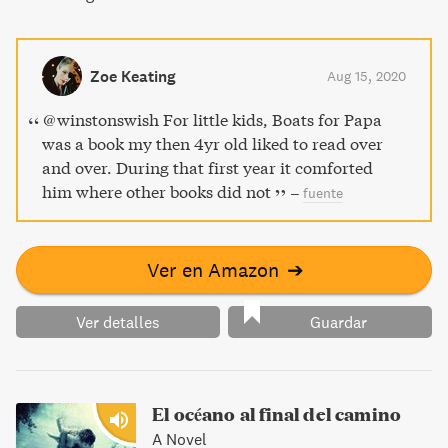
Zoe Keating
Aug 15, 2020
@winstonswish For little kids, Boats for Papa
was a book my then 4yr old liked to read over
and over. During that first year it comforted
him where other books did not
–
fuente
Ver en Amazon
➔
Ver detalles
Guardar
El océano al final del camino
A Novel