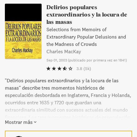
Delirios populares
extraordinarios y la locura de
las masas
Selections from Memoirs of
Extraordinary Popular Delusions and
the Madness of Crowds
Charles MacKay
Sep 01, 2003
(
publicado por primera vez en 1841
)
3.8
(5k)
"Delirios populares extraordinarios y la locura de las
masas" describe tres momentos históricos de
especulación desbordada en Inglaterra, Francia y Holanda,
ocurridos entre 1635 y 1720 que guardan una
extraordinaria similitud con sucesos actuales del mundo
financiero. Los tres momentos históricos de especulación
Mostrar más
que describe el libro el proyecto del Misisipi, la burbuja de
la South Sea company y la tulipomanía o manía de los