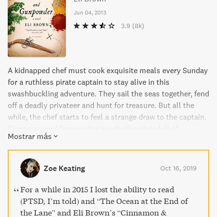
Jun 04, 2013
3.9
(8k)
A kidnapped chef must cook exquisite meals every Sunday
for a ruthless pirate captain to stay alive in this
swashbuckling adventure. They sail the seas together, fend
off a deadly privateer and hunt for treasure. But all the
while, the chef starts to feel a strange draw to the captain.
Cinnamon and Gunpowder is a thrilling tale full of
Mostrar más
delicious food, bizarre crewmates, and a surprising love
story.
Zoe Keating
Oct 16, 2019
For a while in 2015 I lost the ability to read
(PTSD, I’m told) and “The Ocean at the End of
the Lane” and Eli Brown’s “Cinnamon &