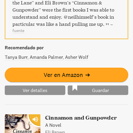
the Lane” and Eli Brown’s “Cinnamon &
Gunpowder” were the first books I was able to
understand and enjoy. @neilhimself’s book in
particular was like a hand pulling me up.
–
fuente
Recomendado por
Tanya Burr
Amanda Palmer
Asher Wolf
Ver en Amazon
➔
Ver detalles
Guardar
Cinnamon and Gunpowder
A Novel
Eli Brown