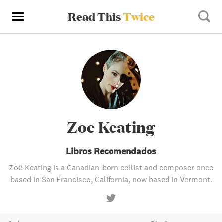
Read This
Twice
Zoe Keating
Libros Recomendados
Zoë Keating is a Canadian-born cellist and composer once
based in San Francisco, California, now based in Vermont.