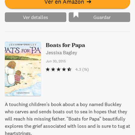
Ver en Amazon
➔
Ver detalles
Guardar
Boats for Papa
Jessixa Bagley
Jun 30, 2015
4.3
(1k)
A touching children's book about a boy named Buckley
who carves and sends boats out to sea in hopes that they
will reach his missing father. "Boats for Papa" beautifully
explores the grief associated with loss and is sure to tug at
heartstrings.