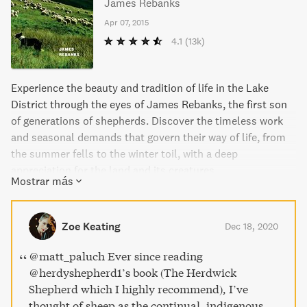
James Rebanks
Apr 07, 2015
4.1
(13k)
Experience the beauty and tradition of life in the Lake
District through the eyes of James Rebanks, the first son
of generations of shepherds. Discover the timeless work
and seasonal demands that govern their way of life, from
the summer fells to the winter toil, with a deep
appreciation for the land and its creatures.
Mostrar más
Zoe Keating
Dec 18, 2020
@matt_paluch Ever since reading
@herdyshepherd1’s book (The Herdwick
Shepherd which I highly recommend), I’ve
thought of sheep as the continual, indigenous