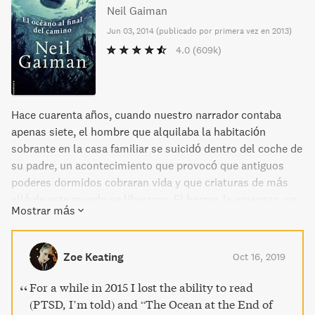
Neil Gaiman
Jun 03, 2014
(
publicado por primera vez en 2013
)
4.0
(609k)
Hace cuarenta años, cuando nuestro narrador contaba
apenas siete, el hombre que alquilaba la habitación
sobrante en la casa familiar se suicidó dentro del coche de
su padre, un acontecimiento que provocó que antiguos
poderes dormidos cobraran vida y que criaturas de más
allá de este mundo se liberaran. El horror, la amenaza, se
Mostrar más
congregan a partir de entonces para destruir a la familia
del protagonista. Su única defensa la constituirán las tres
mujeres que viven en la granja desvencijada al final del
Zoe Keating
Oct 16, 2019
camino. La más joven de ellas, Lettie, afirma que el
estanque es, en realidad, un océano. La mayor dice que
For a while in 2015 I lost the ability to read
recuerda el Big Bang.
(PTSD, I’m told) and “The Ocean at the End of