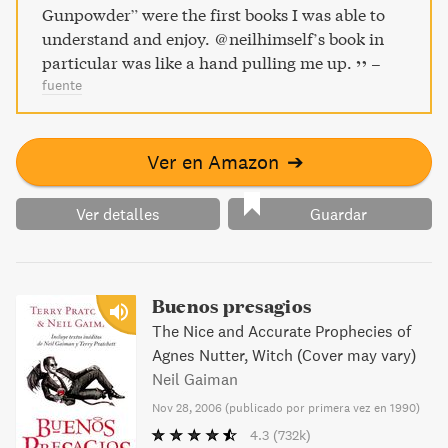
Gunpowder” were the first books I was able to
understand and enjoy. @neilhimself’s book in
particular was like a hand pulling me up.
–
fuente
Ver en Amazon
➔
Ver detalles
Guardar
Buenos presagios
The Nice and Accurate Prophecies of
Agnes Nutter, Witch (Cover may vary)
Neil Gaiman
Nov 28, 2006
(
publicado por primera vez en 1990
)
4.3
(732k)