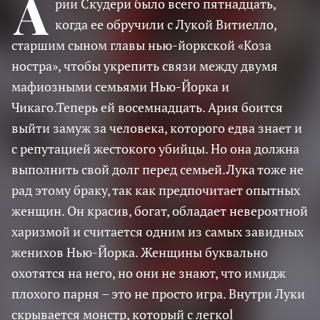
А
рии Скудери было всего пятнадцать,
когда ее обручили с Лукой Витиелло,
старшим сыном главы нью-йоркской «Коза
ностра», чтобы укрепить связи между двумя
мафиозными семьями Нью-Йорка и
Чикаго.Теперь ей восемнадцать. Ария боится
выйти замуж за человека, которого едва знает и
с репутацией жестокого убийцы. Но она должна
выполнить свой долг перед семьей.Лука тоже не
рад этому браку, так как предпочитает опытных
женщин. Он красив, богат, обладает невероятной
харизмой и считается одним из самых завидных
женихов Нью-Йорка. Женщины буквально
охотятся на него, но они не знают, что имидж
плохого парня – это не просто игра. Внутри Луки
скрывается монстр, который с легкоl