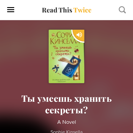
Read This
Twice
Ты умеешь хранить
секреты?
A Novel
Sophie Kinsella