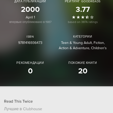
ДАТА ПУБЛИКАЦИИ
РЕЙТИНГ GOODREADS
2000
3.77
April 1
впервые опубликовано в 1987
based on 387k ratings
ISBN
КАТЕГОРИИ
9781416936473
Teen & Young Adult
Fiction
Action & Adventure
Children's
РЕКОМЕНДАЦИИ
ПОХОЖИЕ КНИГИ
0
20
Read This Twice
Лучшие в Clubhouse