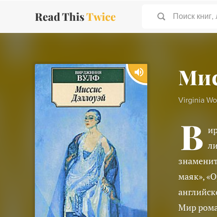
Read This
Twice
Поиск книг,
Мис
Virginia Wo
В
и
ли
знаменит
маяк», «
английск
Мир рома