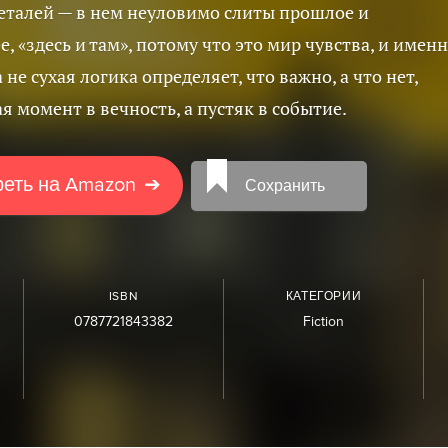
деталей — в нем неуловимо слиты прошлое и
, «здесь и там», потому что это мир чувства, и имен
а не сухая логика определяет, что важно, а что нет,
я момент в вечность, а пустяк в событие.
еть на Amazon
➔
Сохранить
ISBN
КАТЕГОРИИ
0787721843382
Fiction