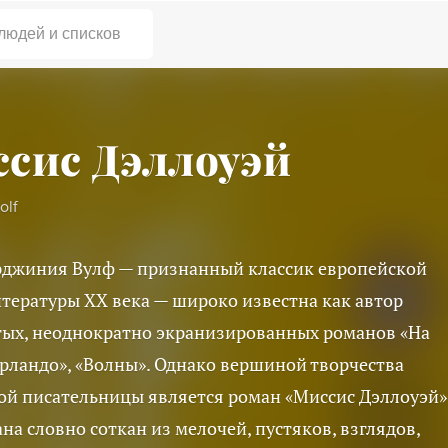
 людей и списков
сис Дэллоуэй
olf
рджиния Вулф — признанный классик европейской
тературы XX века — широко известна как автор
ых, неоднократно экранизированных романов «На
Орландо», «Волны». Однако вершиной творчества
ой писательницы является роман «Миссис Дэллоуэй»
на словно соткан из мелочей, пустяков, взглядов,