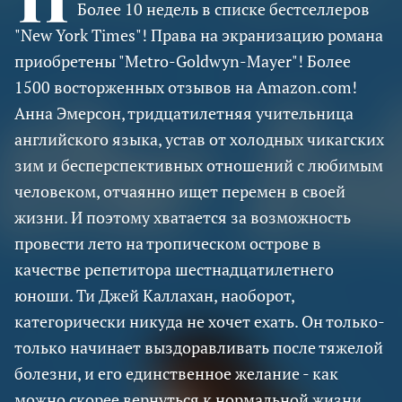
Более 10 недель в списке бестселлеров
"New York Times"! Права на экранизацию романа
приобретены "Metro-Goldwyn-Mayer"! Более
1500 восторженных отзывов на Amazon.com!
Анна Эмерсон, тридцатилетняя учительница
английского языка, устав от холодных чикагских
зим и бесперспективных отношений с любимым
человеком, отчаянно ищет перемен в своей
жизни. И поэтому хватается за возможность
провести лето на тропическом острове в
качестве репетитора шестнадцатилетнего
юноши. Ти Джей Каллахан, наоборот,
категорически никуда не хочет ехать. Он только-
только начинает выздоравливать после тяжелой
болезни, и его единственное желание - как
можно скорее вернуться к нормальной жизни.