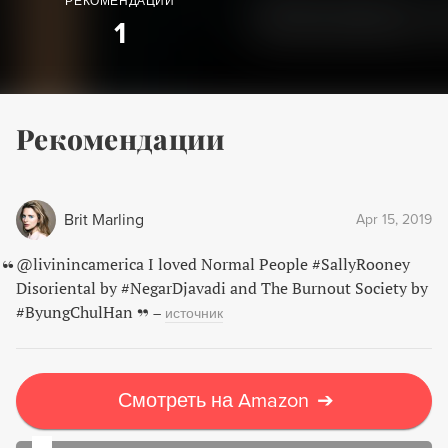
РЕКОМЕНДАЦИИ
1
Рекомендации
Brit Marling
Apr 15, 2019
@livinincamerica I loved Normal People #SallyRooney
Disoriental by #NegarDjavadi and The Burnout Society by
#ByungChulHan
–
источник
Смотреть на Amazon
➔