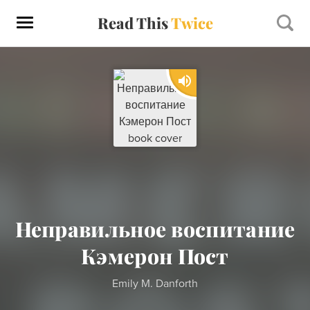
Read This
Twice
Неправильное воспитание
Кэмерон Пост
Emily M. Danforth