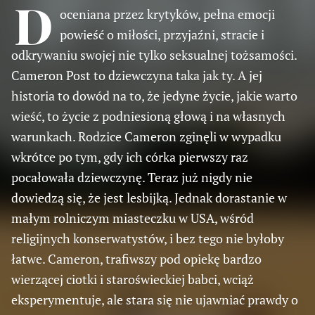
D
oceniana przez krytyków, pełna emocji
powieść o miłości, przyjaźni, stracie i
odkrywaniu swojej nie tylko seksualnej tożsamości.
Cameron Post to dziewczyna taka jak ty. A jej
historia to dowód na to, że jedyne życie, jakie warto
wieść, to życie z podniesioną głową i na własnych
warunkach. Rodzice Cameron zginęli w wypadku
wkrótce po tym, gdy ich córka pierwszy raz
pocałowała dziewczynę. Teraz już nigdy nie
dowiedzą się, że jest lesbijką. Jednak dorastanie w
małym rolniczym miasteczku w USA, wśród
religijnych konserwatystów, i bez tego nie byłoby
łatwe. Cameron, trafiwszy pod opiekę bardzo
wierzącej ciotki i staroświeckiej babci, wciąż
eksperymentuje, ale stara się nie ujawniać prawdy o