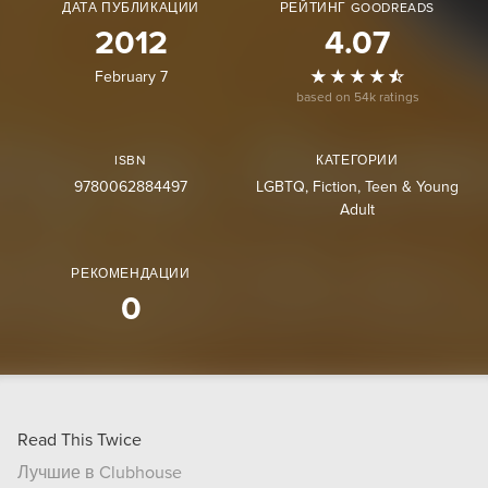
ДАТА ПУБЛИКАЦИИ
РЕЙТИНГ GOODREADS
2012
4.07
February 7
based on 54k ratings
ISBN
КАТЕГОРИИ
9780062884497
LGBTQ
Fiction
Teen & Young
Adult
РЕКОМЕНДАЦИИ
0
Read This Twice
Лучшие в Clubhouse