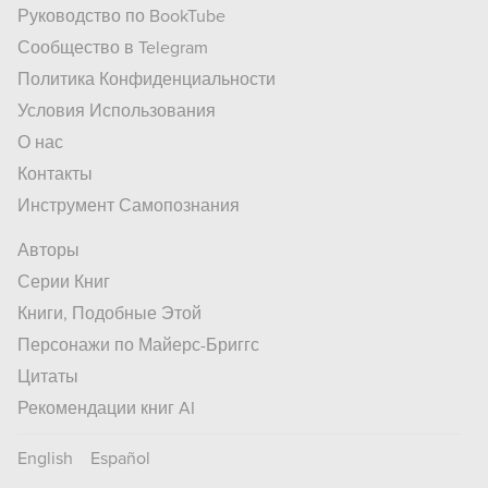
Руководство по BookTube
Сообщество в Telegram
Политика Конфиденциальности
Условия Использования
О нас
Контакты
Инструмент Самопознания
Авторы
Серии Книг
Книги, Подобные Этой
Персонажи по Майерс-Бриггс
Цитаты
Рекомендации книг AI
English
Español