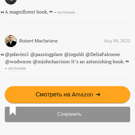
A magnificent book.
–
источник
Robert Macfarlane
Aug 06, 2022
@pdavies5 @passingplace @joguldi @DeliaFalconer
@wodworm @mjohnharrison It’s an astonishing book.
–
источник
Смотреть на Amazon
➔
Сохранить