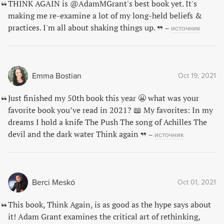
THINK AGAIN is @AdamMGrant's best book yet. It's
making me re-examine a lot of my long-held beliefs &
practices. I'm all about shaking things up.
–
источник
Emma Bostian
Oct 19, 2021
Just finished my 50th book this year 😬 what was your
favorite book you’ve read in 2021? 📖 My favorites: In my
dreams I hold a knife The Push The song of Achilles The
devil and the dark water Think again
–
источник
Berci Meskó
Oct 01, 2021
This book, Think Again, is as good as the hype says about
it! Adam Grant examines the critical art of rethinking,