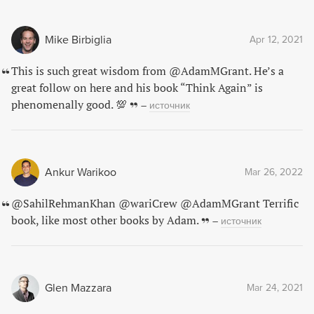
Mike Birbiglia
Apr 12, 2021
This is such great wisdom from @AdamMGrant. He’s a
great follow on here and his book “Think Again” is
phenomenally good. 💯
–
источник
Ankur Warikoo
Mar 26, 2022
@SahilRehmanKhan @wariCrew @AdamMGrant Terrific
book, like most other books by Adam.
–
источник
Glen Mazzara
Mar 24, 2021