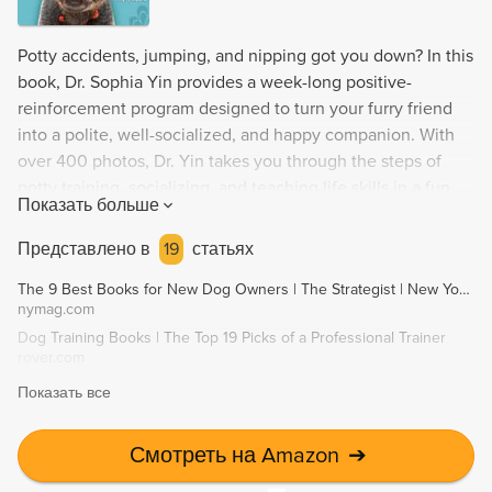
Potty accidents, jumping, and nipping got you down? In this
book, Dr. Sophia Yin provides a week-long positive-
reinforcement program designed to turn your furry friend
into a polite, well-socialized, and happy companion. With
over 400 photos, Dr. Yin takes you through the steps of
potty training, socializing, and teaching life skills in a fun,
Показать больше
engaging way. Perfect Puppy in 7 Days is not just about
teaching your puppy manners, it's a step-by-step recipe for
Представлено в
19
статьях
bonding with your puppy and nurturing a lifelong
The 9 Best Books for New Dog Owners | The Strategist | New York Magazine
relationship. If you're a puppy parent or canine educator,
nymag.com
this book is a must-have.
Dog Training Books | The Top 19 Picks of a Professional Trainer
rover.com
Показать все
Смотреть на Amazon
➔