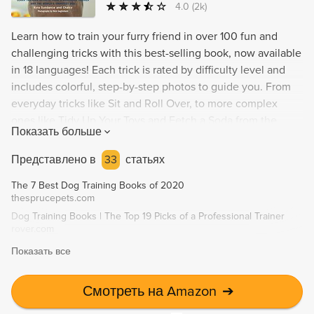
4.0
(2k)
Learn how to train your furry friend in over 100 fun and
challenging tricks with this best-selling book, now available
in 18 languages! Each trick is rated by difficulty level and
includes colorful, step-by-step photos to guide you. From
everyday tricks like Sit and Roll Over, to more complex
ones like Tidy Up Your Toys and Fetch a Soda from the
Показать больше
Fridge, you and your pup are sure to have a blast learning
together. This book is perfect for building a stronger bond
Представлено в
33
статьях
with your dog, improving their physical and mental health,
The 7 Best Dog Training Books of 2020
and even exploring dog sports and therapy work. Plus,
thesprucepets.com
discover even more dog training resources from the same
Dog Training Books | The Top 19 Picks of a Professional Trainer
author for endless fun and learning opportunities.
rover.com
Показать все
Смотреть на Amazon
➔