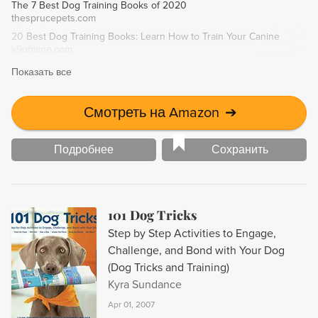
The 7 Best Dog Training Books of 2020
developments in canine health and behavioral theory.
thesprucepets.com
20 Best Dog Training Books: Learn How to Train Your Canine
k9ofmine.com
Показать все
Смотреть на Amazon
➔
Подробнее
Сохранить
101 Dog Tricks
Step by Step Activities to Engage,
Challenge, and Bond with Your Dog
(Dog Tricks and Training)
Kyra Sundance
Apr 01, 2007