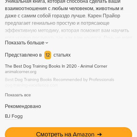
Уникальная книга, которая способна сделать ваши
взаимоотношения с любым человеком, животным и
даже с самим собой гораздо лучше. Карен Прайор
предлагает гениально простую и потрясающе
эффективную методику, которая поможет вам научить
кого угодно поступать так, как вам хочется. Речь не идет
Показать больше
о коварных манипуляциях, гипнозе и полном
подчинении воли. Речь идет о положительном
Представлено в
12
статьях
подкреплении - самом надежном и действенном
The Best Dog Training Books In 2020 - Animal Corner
способе влиять на поведение других. Вы узнаете, как
animalcorner.org
заставить супруга раз и навсегда перестать ворчать;
Best Dog Training Books Recommended by Professionals
как научить трехлетнего ребенка вести себя прилично;
dog-training-excellence.com
как объяснить кошке, что не надо залезать на кухонный
Показать все
стол; как сподвигнуть начальника регулярно повышать
вам зарплату; как улучшить свои собственные
Рекомендовано
результаты в любой деятельности - от занятий спортом
BJ Fogg
до сочинения стихов - или избавиться от вредных
привычек с помощью положительного подкрепления.
Смотреть на Amazon
➔