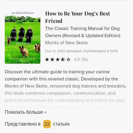
How to Be Your Dog's Best
Friend
The Classic Training Manual for Dog
Owners (Revised & Updated Edition)
Monks of New Skete
Sep 01, 2002
(
впервые опубликовано в 1978
)
4.0
(3k)
Discover the ultimate guide to training your canine
companion with this revered classic. Developed by the
Monks of New Skete, renowned dog trainers and breeders,
this book combines compassion, communication, and
practical techniques for understanding and caring for your
dog. The fully updated edition covers every aspect of dog
Показать больше
ownership, including selecting a breed, obedience training,
feeding, grooming, and more. With anecdotes and case
Представлено в
22
статьях
studies drawn from the Monks' own experience, this