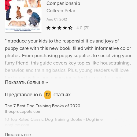
Companionship
Colleen Pelar
Aug 01, 2012
4.0
(71)
"Introduce your kids to the responsibilities and joys of
puppy care with this new book, filled with informative color
photos. From purchasing puppy supplies to socializing your
furry friend, this guide covers key topics like housetraining,
behavior, and training basics. Plus, young readers will love
the fun activities and games included to keep their pup
Показать больше
happy and healthy. A must-have for any young dog-lover's
library!"
Представлено в
12
статьях
The 7 Best Dog Training Books of 2020
thesprucepets.com
10 Top Rated Classic Dog Training Books - DogTime
dogtime.com
Показать все