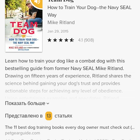
How to Train Your Dog--the Navy SEAL
Way
Mike Ritland
Jan 29, 2015
4.1
(908)
Learn how to train your dog like a combat dog with this
bestselling guide from former Navy SEAL Mike Ritland.
Drawing on fifteen years of experience, Ritland shares the
science behind gaining your dog's trust and provides
actionable steps for achieving any level of obedience.
Using entertaining examples and anecdotes, Ritland
Показать больше
teaches pet owners how to choose the perfect dog,
establish themselves as the team leader, employ situational
Представлено в
13
статьях
awareness, and solidify their dog's position as the family's
The 11 best dog training books every dog owner must check out (2020)
ultimate companion. This unique approach provides a new
petgearguide.com
and effective way to train your dog, the Navy SEAL way.