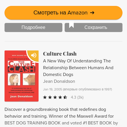
Смотреть на Amazon
➔
Подробнее
Сохранить
Culture Clash
A New Way Of Understanding The
Relationship Between Humans And
Domestic Dogs
Jean Donaldson
Jan 19, 2005
(
впервые опубликовано в 1997
)
4.3
(3k)
Discover a groundbreaking book that redefines dog
behavior and training. Winner of the Maxwell Award for
BEST DOG TRAINING BOOK and voted #1 BEST BOOK by