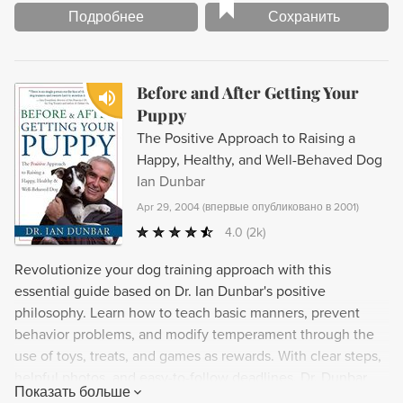
Подробнее
Сохранить
Before and After Getting Your
Puppy
The Positive Approach to Raising a
Happy, Healthy, and Well-Behaved Dog
Ian Dunbar
Apr 29, 2004
(
впервые опубликовано в 2001
)
4.0
(2k)
Revolutionize your dog training approach with this
essential guide based on Dr. Ian Dunbar's positive
philosophy. Learn how to teach basic manners, prevent
behavior problems, and modify temperament through the
use of toys, treats, and games as rewards. With clear steps,
helpful photos, and easy-to-follow deadlines, Dr. Dunbar
Показать больше
presents a playful and humorous plan for raising an