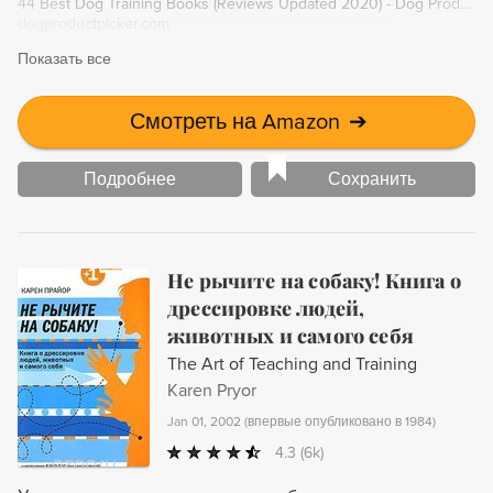
44 Best Dog Training Books (Reviews Updated 2020) - Dog Product Picker
dogproductpicker.com
Показать все
Смотреть на Amazon
➔
Подробнее
Сохранить
Не рычите на собаку! Книга о
дрессировке людей,
животных и самого себя
The Art of Teaching and Training
Karen Pryor
Jan 01, 2002
(
впервые опубликовано в 1984
)
4.3
(6k)