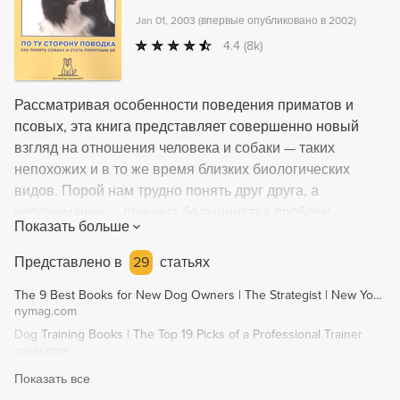
закрепляющие домашние задания для достижения
Jan 01, 2003
(
впервые опубликовано в 2002
)
эффекта.
4.4
(8k)
Рассматривая особенности поведения приматов и
псовых, эта книга представляет совершенно новый
взгляд на отношения человека и собаки — таких
непохожих и в то же время близких биологических
видов. Порой нам трудно понять друг друга, а
непонимание — причина большинства проблем,
Показать больше
возникающих между нами и нашими собаками. «По ту
сторону поводка», опираясь на современные научные
Представлено в
29
статьях
знания, рассказывает о том, как понять собаку и стать
The 9 Best Books for New Dog Owners | The Strategist | New York Magazine
понятным ей. .Как и люди, собаки получают
nymag.com
информацию из окружающего их мира с помощью
Dog Training Books | The Top 19 Picks of a Professional Trainer
чувств — в том числе зрения, слуха и обоняния. Собаки
rover.com
чутко воспринимают визуальные сигналы не только
Показать все
сородичей, но и человека: его позы, жесты, движения