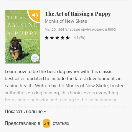
The Art of Raising a Puppy
Monks of New Skete
Mar 20, 1991
(
впервые опубликовано в 1990
)
4.1
(7k)
Learn how to be the best dog owner with this classic
bestseller, updated to include the latest developments in
canine health. Written by the Monks of New Skete, trusted
authorities on dog training, this book covers everything
from canine behavior and training to the animal/human
bond. Drawing on their experience as breeders and trainers
Показать больше
of dogs of all breeds, the Monks provide invaluable advice
for every dog owner. This updated edition features new
Представлено в
34
статьях
photographs, updated chapters, and the latest