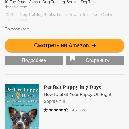
10 Top Rated Classic Dog Training Books - DogTime
essential guide is unrivaled in its scope and authority.
dogtime.com
20 Best Dog Training Books: Learn How to Train Your Canine
k9ofmine.com
Показать все
Смотреть на Amazon
➔
Подробнее
Сохранить
Perfect Puppy in 7 Days
How to Start Your Puppy Off Right
Sophia Yin
4.2
(2k)