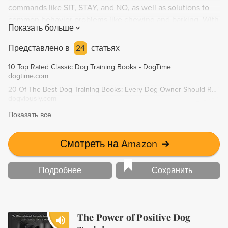
commands like SIT, STAY, and NO, as well as solutions to
common behavior problems like chewing and barking. With
Показать больше
inspiring stories and easy-to-follow steps, McMillan proves
that no dog is beyond saving, offering hope and guidance
Представлено в
24
статьях
for any pet owner.
10 Top Rated Classic Dog Training Books - DogTime
dogtime.com
20 Of The Best Dog Training Books: Every Dog Owner Should Read In 2019 | Dogviously
dogviously.com
Показать все
Смотреть на Amazon
➔
Подробнее
Сохранить
The Power of Positive Dog