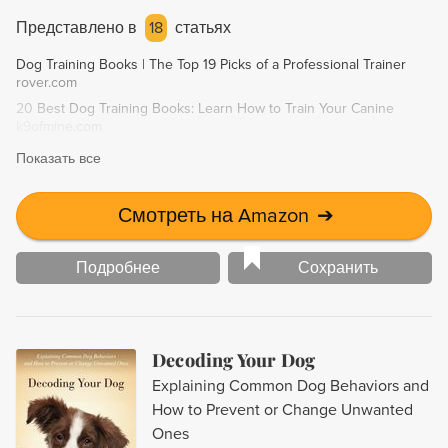
excellent puppy. The guide includes a combined version of
Представлено в
18
статьях
his two popular puppy-training manuals in one value-priced
Dog Training Books | The Top 19 Picks of a Professional Trainer
hardcover edition. This comprehensive book is perfect for
rover.com
all dog trainers, especially those interested in training
20 Best Dog Training Books: Learn How to Train Your Canine
puppies.
k9ofmine.com
Показать все
Смотреть на Amazon
➔
Подробнее
Сохранить
Decoding Your Dog
Explaining Common Dog Behaviors and
How to Prevent or Change Unwanted
Ones