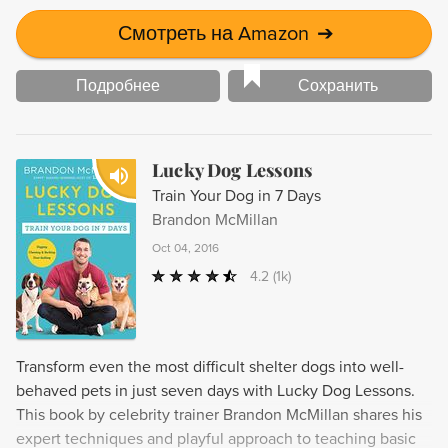
— язык телодвижений; они внимательно следят за
интонацией и темпом нашего голоса. Собаки — жители
Смотреть на Amazon
➔
планеты недоступных человеку запахов, разделяющие
нашу страсть к общению и играм. Каждая собака, как и
Подробнее
Сохранить
каждый из нас — уникальная личность. «По ту сторону
поводка» учит наблюдать самих себя и наших собак,
пользоваться языком тела и голосом. Она знакомит с
Lucky Dog Lessons
социальной сущностью собак, вноситкоррективы в
Train Your Dog in 7 Days
прежние представления о связи социального статуса и
Brandon McMillan
поведения, рассказывает об эмоциональной жизни,
приводя огромное количество примеров, историй и
Oct 04, 2016
советов, полезных любителям собак, тренерам и
4.2
(1k)
зоопсихологам. Эта книга дает знания, необходимые в
повседневной жизни для всех тех, кто живет и работает
с собаками, стремится к их пониманию и гармонии с
ними.
Transform even the most difficult shelter dogs into well-
behaved pets in just seven days with Lucky Dog Lessons.
This book by celebrity trainer Brandon McMillan shares his
expert techniques and playful approach to teaching basic