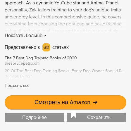
approach. As a dynamic YouTube star and Animal Planet
personality, Zak tailors training to your dog's unique traits
and energy level. In this comprehensive guide, he covers
everything from choosing the right pup and basic training
to handling behavioral issues and health care essentials.
Показать больше
Featuring corresponding videos on Zak's YouTube channel,
you'll have all the tools you need to have a happier, well-
Представлено в
38
статьях
trained, and bonded furry friend.
The 7 Best Dog Training Books of 2020
thesprucepets.com
20 Of The Best Dog Training Books: Every Dog Owner Should Read In 2019 | Dogviously
dogviously.com
Показать все
Смотреть на Amazon
➔
Подробнее
Сохранить