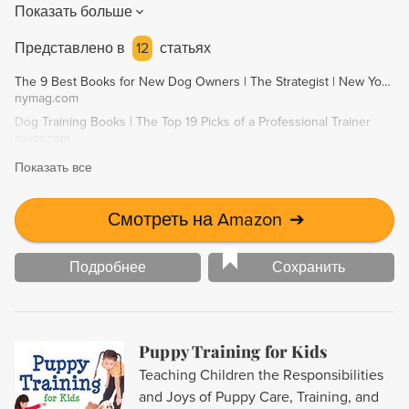
Показать больше
exercises make it simple to modify behavior without using
outdated punishment methods. With informative drawings
Представлено в
12
статьях
and fun training exercises turned into games for dogs and
The 9 Best Books for New Dog Owners | The Strategist | New York Magazine
owners, this book is a must-read for all dog owners.
nymag.com
Dog Training Books | The Top 19 Picks of a Professional Trainer
rover.com
Показать все
Смотреть на Amazon
➔
Подробнее
Сохранить
Puppy Training for Kids
Teaching Children the Responsibilities
and Joys of Puppy Care, Training, and