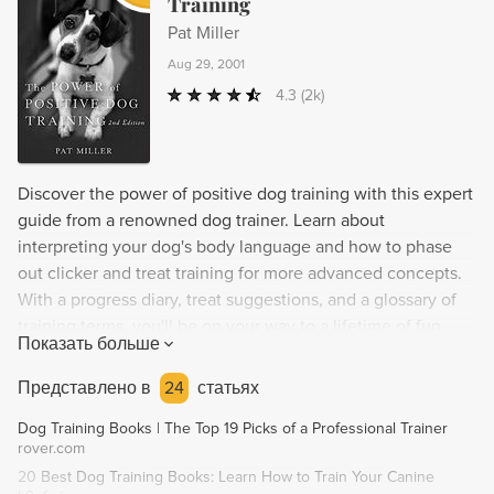
Training
Pat Miller
Aug 29, 2001
4.3
(2k)
Discover the power of positive dog training with this expert
guide from a renowned dog trainer. Learn about
interpreting your dog's body language and how to phase
out clicker and treat training for more advanced concepts.
With a progress diary, treat suggestions, and a glossary of
training terms, you'll be on your way to a lifetime of fun,
Показать больше
companionship, and respect with your furry friend.
Представлено в
24
статьях
Dog Training Books | The Top 19 Picks of a Professional Trainer
rover.com
20 Best Dog Training Books: Learn How to Train Your Canine