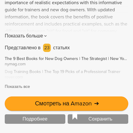
importance of realistic expectations with this informative
guide for trainers and new dog owners. With updated
information, the book covers the benefits of positive
reinforcement and includes practical examples, such as the
difference between "sit" for food and "sit" for company.
Показать больше
Despite being twice as long as the original, the book
remains easy to read, user-friendly, and affordable. Ideal for
Представлено в
23
статьях
positive-based training classes or solo dog owners.
The 9 Best Books for New Dog Owners | The Strategist | New York Magazine
nymag.com
Dog Training Books | The Top 19 Picks of a Professional Trainer
rover.com
Показать все
Смотреть на Amazon
➔
Подробнее
Сохранить