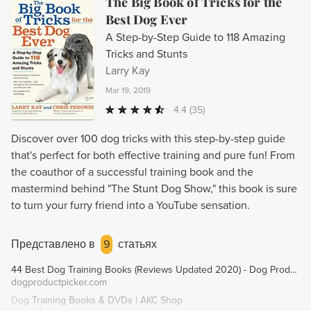
The Big Book of Tricks for the
Best Dog Ever
A Step-by-Step Guide to 118 Amazing
Tricks and Stunts
Larry Kay
Mar 19, 2019
4.4
(35)
Discover over 100 dog tricks with this step-by-step guide
that's perfect for both effective training and pure fun! From
the coauthor of a successful training book and the
mastermind behind "The Stunt Dog Show," this book is sure
to turn your furry friend into a YouTube sensation.
Представлено в
9
статьях
44 Best Dog Training Books (Reviews Updated 2020) - Dog Product Picker
dogproductpicker.com
Dog Training Books & DVDs | AKC Shop