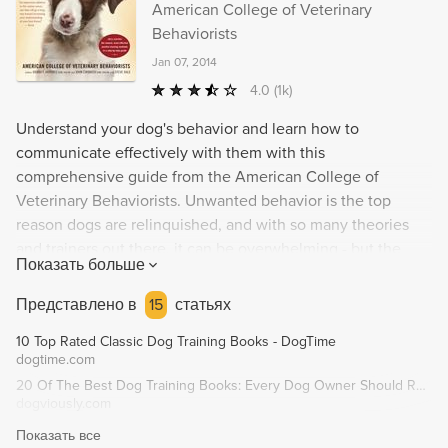
American College of Veterinary
Behaviorists
Jan 07, 2014
4.0
(1k)
Understand your dog's behavior and learn how to
communicate effectively with them with this
comprehensive guide from the American College of
Veterinary Behaviorists. Unwanted behavior is the top
reason dogs are relinquished, and with so many theories
and trainers out there, it can be overwhelming - but the
Показать больше
experts are here to help. With real-life examples and the
latest positive training methods, Decoding Your Dog will
Представлено в
15
статьях
not only answer your questions, but also challenge the way
10 Top Rated Classic Dog Training Books - DogTime
you think about your furry friend.
dogtime.com
20 Of The Best Dog Training Books: Every Dog Owner Should Read In 2019 | Dogviously
dogviously.com
Показать все