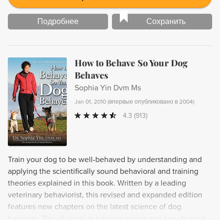
Подробнее
Сохранить
How to Behave So Your Dog
Behaves
Sophia Yin Dvm Ms
Jan 01, 2010
(
впервые опубликовано в 2004
)
4.3
(913)
Train your dog to be well-behaved by understanding and
applying the scientifically sound behavioral and training
theories explained in this book. Written by a leading
veterinary behaviorist, this revised and expanded edition
features new chapters on the latest science of dog
behavior. The all-positive training advice and easy-to-read