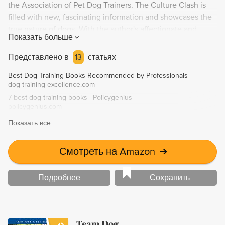
the Association of Pet Dog Trainers. The Culture Clash is
filled with new, fascinating information and showcases the
true nature of dogs. With the author's affectionate and
Показать больше
insightful approach, this book is a must-read for anyone
who loves and cares for their furry best friends.
Представлено в
13
статьях
Best Dog Training Books Recommended by Professionals
dog-training-excellence.com
7 best dog training books | Policygenius
policygenius.com
Показать все
Смотреть на Amazon
➔
Подробнее
Сохранить
Team Dog