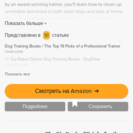
by an award-winning trainer, you'll learn how to clean up
unreliable behaviors in both sport dogs and pets at home.
The conversational tone makes it a fun and informative
Показать больше
read, like having a personal trainer with you every step of
the way. Transform your dog from emotional to thoughtful
Представлено в
10
статьях
and enjoy a calmer, more enriched life with your best
Dog Training Books | The Top 19 Picks of a Professional Trainer
friend.
rover.com
10 Top Rated Classic Dog Training Books - DogTime
dogtime.com
Показать все
Смотреть на Amazon
➔
Подробнее
Сохранить