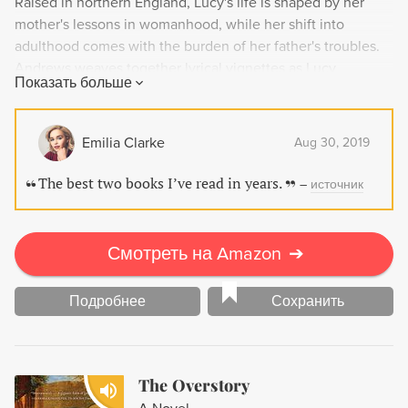
Raised in northern England, Lucy's life is shaped by her
mother's lessons in womanhood, while her shift into
adulthood comes with the burden of her father's troubles.
Andrews weaves together lyrical vignettes as Lucy
Показать больше
navigates university, loss, and her journey towards finding
her place in the world. Saltwater is a sensuous and
stunning debut that honors the beauty and complexity of
Emilia Clarke
Aug 30, 2019
daughterhood.
The best two books I’ve read in years.
–
источник
Смотреть на Amazon
➔
Подробнее
Сохранить
The Overstory