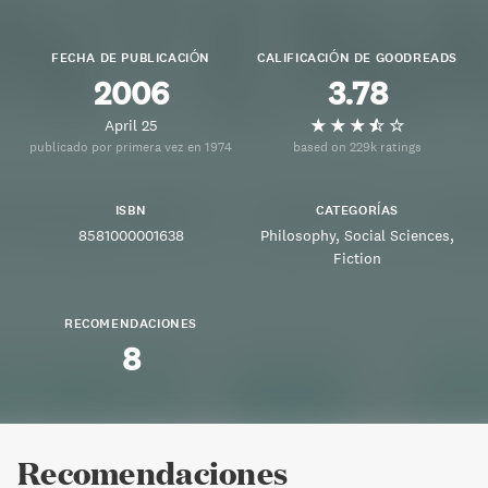
FECHA DE PUBLICACIÓN
CALIFICACIÓN DE GOODREADS
2006
3.78
April 25
publicado por primera vez en 1974
based on 229k ratings
ISBN
CATEGORÍAS
8581000001638
Philosophy
Social Sciences
Fiction
RECOMENDACIONES
8
Recomendaciones