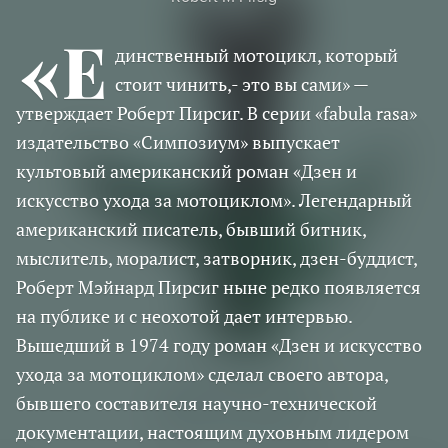
«Е
динственный мотоцикл, который
стоит чинить,- это вы сами» —
утверждает Роберт Пирсиг. В серии «fabula rasa»
издательство «Симпозиум» выпускает
культовый американский роман «Дзен и
искусство ухода за мотоциклом». Легендарный
американский писатель, бывший битник,
мыслитель, моралист, затворник, дзен-буддист,
Роберт Мэйнард Пирсиг ныне редко появляется
на публике и с неохотой дает интервью.
Вышедший в 1974 году роман «Дзен и искусство
ухода за мотоциклом» сделал своего автора,
бывшего составителя научно-технической
документации, настоящим духовным лидером