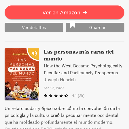
el optimismo pero, al menos, ahora sabemos que este es
Ver en Amazon
➔
un objetivo que está a nuestro alcance. En definitiva, esta
nueva obra de Steven Pinker abre una nueva perspectiva a
las ciencias y a nuestra idea del hombre. Y es que la
Ver detalles
Guardar
constatación de que la violencia ha disminuido a lo largo
de los siglos quiere decir que algo habremos hecho bien. Y
sería estupendo saber, con toda exactitud, qué es.
Las personas más raras del
mundo
How the West Became Psychologically
Peculiar and Particularly Prosperous
Joseph Henrich
Sep 08, 2020
4.1
(3k)
Un relato audaz y épico sobre cómo la coevolución de la
psicología y la cultura creó la peculiar mente occidental
que ha moldeado profundamente el mundo moderno.