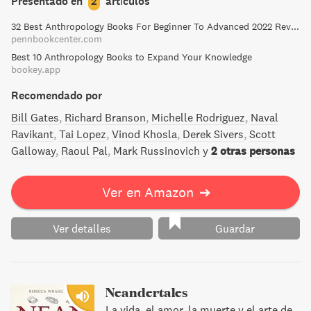
Presentado en
2
artículos
el siglo XXI, desde superar la muerte hasta la creación de
32 Best Anthropology Books For Beginner To Advanced 2022 Review
la inteligencia artificial. - Cuando tu smartphone te conoce
pennbookcenter.com
mejor de lo que te conoces a ti mismo, ¿seguirás
Best 10 Anthropology Books to Expand Your Knowledge
escogiendo tu trabajo, a tu pareja y a tu presidente? -
bookey.app
Cuando la inteligencia artificial nos saque del mercado
laboral, ¿encontrarán los millones de desempleados
Recomendado por
algún tipo de significado en las drogas o los juegos
Bill Gates
Richard Branson
Michelle Rodriguez
Naval
virtuales? - Cuando los cuerpos y los cerebros sean
Ravikant
Tai Lopez
Vinod Khosla
Derek Sivers
Scott
productos de diseño, ¿cederá la selección natural el paso
Galloway
Raoul Pal
Mark Russinovich
y
2 otras personas
al diseño inteligente? Esto es el futuro de la evolución.
Esto es Homo Deus.
Ver en Amazon
➔
Ver detalles
Guardar
Neandertales
La vida, el amor, la muerte y el arte de