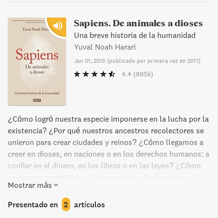
Sapiens. De animales a dioses
Una breve historia de la humanidad
Yuval Noah Harari
Jan 01, 2015
(
publicado por primera vez en 2011
)
4.4
(995k)
¿Cómo logró nuestra especie imponerse en la lucha por la
existencia? ¿Por qué nuestros ancestros recolectores se
unieron para crear ciudades y reinos? ¿Cómo llegamos a
creer en dioses, en naciones o en los derechos humanos; a
confiar en el dinero, en los libros o en las leyes? ¿Cómo
acabamos sometidos a la burocracia, a los horarios y al
Mostrar más
consumismo? ¿Y cómo será el mundo en los milenios
venideros? En De animales a dioses Yuval Noah Harari
Presentado en
2
artículos
traza una breve historia de la humanidad, desde los