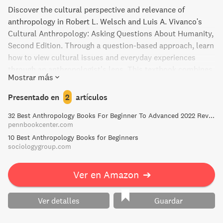
Discover the cultural perspective and relevance of
anthropology in Robert L. Welsch and Luis A. Vivanco's
Cultural Anthropology: Asking Questions About Humanity,
Second Edition. Through a question-based approach, learn
how to view cultural issues and everyday experiences
through an anthropologist’s lens. This textbook combines
Mostrar más
classic anthropological examples with contemporary
debates to provide a comprehensive understanding of
Presentado en
2
artículos
social, political, and economic issues in today’s world.
32 Best Anthropology Books For Beginner To Advanced 2022 Review
pennbookcenter.com
10 Best Anthropology Books for Beginners
sociologygroup.com
Ver en Amazon
➔
Ver detalles
Guardar