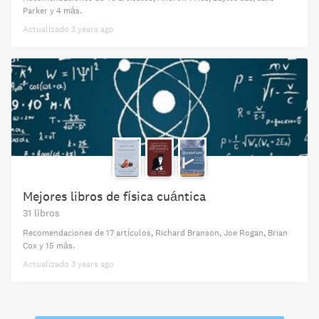
Parker
y 4 más
.
Actualizado
3 years ago
Mejores libros de física cuántica
31 libros
Recomendaciones de
17 artículos
,
Richard Branson,
Joe Rogan,
Brian
Cox
y 15 más
.
Actualizado
3 years ago