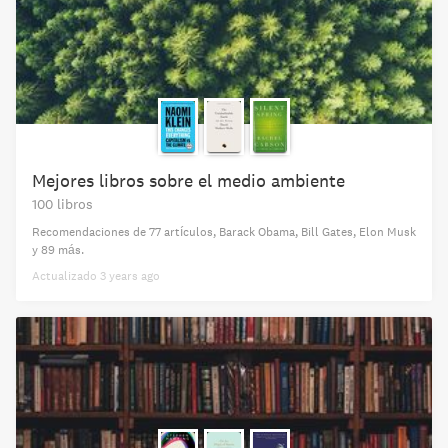
Mejores libros sobre el medio ambiente
100 libros
Recomendaciones de
77 artículos
,
Barack Obama,
Bill Gates,
Elon Musk
y 89 más
.
Actualizado
3 years ago