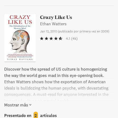
Crazy Like Us
Ethan Watters
Jan 12, 2010
(
publicado por primera vez en 2009
)
4.1
(4k)
Discover how the spread of US culture is homogenizing
the way the world goes mad in this eye-opening book.
Ethan Watters shows how the exportation of American
ideals is bulldozing the human psyche, with devastating
consequences. A must-read for anyone interested in the
impact of culture on mental health.
Mostrar más
Presentado en
2
artículos