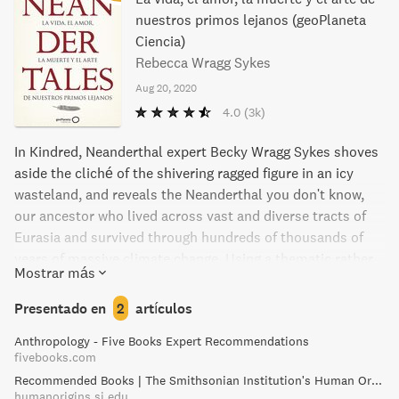
nuestros primos lejanos (geoPlaneta
Ciencia)
Rebecca Wragg Sykes
Aug 20, 2020
4.0
(3k)
In Kindred, Neanderthal expert Becky Wragg Sykes shoves
aside the cliché of the shivering ragged figure in an icy
wasteland, and reveals the Neanderthal you don't know,
our ancestor who lived across vast and diverse tracts of
Eurasia and survived through hundreds of thousands of
years of massive climate change. Using a thematic rather
Mostrar más
than chronological approach, this book will shed new light
on where they lived, what they ate, and the increasingly
Presentado en
2
artículos
complex Neanderthal culture that researchers have
Anthropology - Five Books Expert Recommendations
discovered. Since their discovery 150 years ago,
fivebooks.com
Neanderthals have gone from the losers of the human
Recommended Books | The Smithsonian Institution's Human Origins Program
family tree to A-list hominins. Our perception of the
humanorigins.si.edu