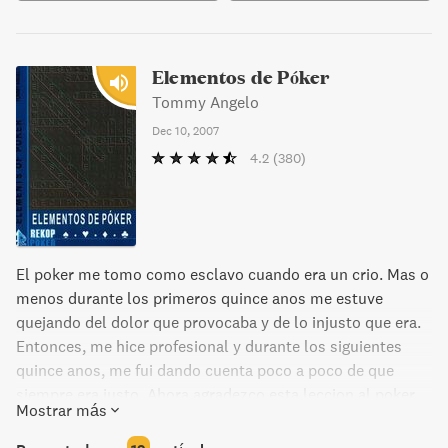
Elementos de Póker
Tommy Angelo
Dec 10, 2007
4.2
(380)
El poker me tomo como esclavo cuando era un crio. Mas o
menos durante los primeros quince anos me estuve
quejando del dolor que provocaba y de lo injusto que era.
Entonces, me hice profesional y durante los siguientes
quince anos, me fui dando cuenta poco a poco de que
siempre era justo. Ahora agradezco esta leccion al poker,
Mostrar más
ademas de los cientos de lecciones sobre la vida que me
ha ensenado.