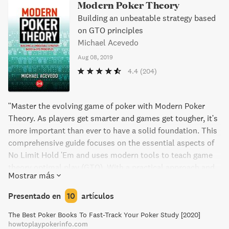
Modern Poker Theory
Building an unbeatable strategy based
on GTO principles
Michael Acevedo
Aug 08, 2019
4.4
(204)
"Master the evolving game of poker with Modern Poker
Theory. As players get smarter and games get tougher, it's
more important than ever to have a solid foundation. This
comprehensive guide focuses on the essential aspects of
No Limit Hold 'Em and uses modern tools to teach game
theory optimal play (GTO). With a practical approach and
Mostrar más
intuitive organization, this book will help you stay ahead of
the curve and dominate the competition."
Presentado en
10
artículos
The Best Poker Books To Fast-Track Your Poker Study [2020]
howtoplaypokerinfo.com