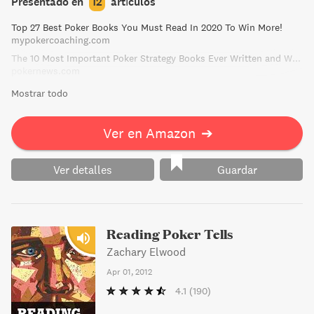
Presentado en
12
artículos
Top 27 Best Poker Books You Must Read In 2020 To Win More!
mypokercoaching.com
The 10 Most Important Poker Strategy Books Ever Written and Why They’re Special | PokerNews
pokernews.com
Mostrar todo
Ver en Amazon
➔
Ver detalles
Guardar
Reading Poker Tells
Zachary Elwood
Apr 01, 2012
4.1
(190)