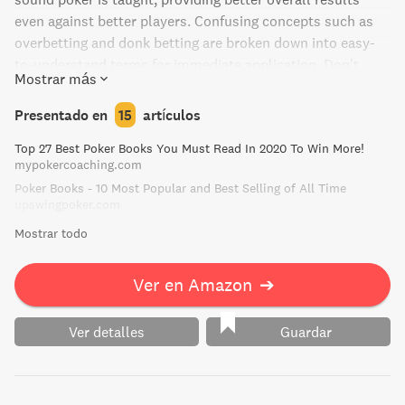
even against better players. Confusing concepts such as
overbetting and donk betting are broken down into easy-
to-understand terms for immediate application. Don’t
Mostrar más
miss out on crucial strategies and techniques.
Presentado en
15
artículos
Top 27 Best Poker Books You Must Read In 2020 To Win More!
mypokercoaching.com
Poker Books - 10 Most Popular and Best Selling of All Time
upswingpoker.com
Mostrar todo
Ver en Amazon
➔
Ver detalles
Guardar