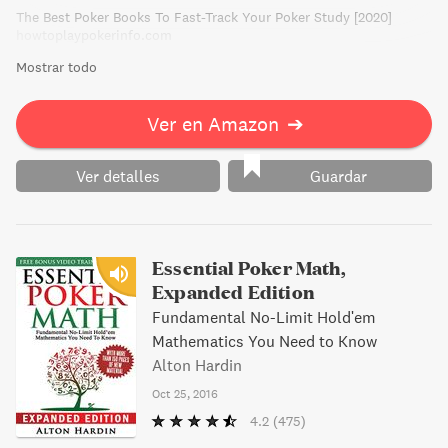
The Best Poker Books To Fast-Track Your Poker Study [2020]
howtoplaypokerinfo.com
Mostrar todo
Ver en Amazon
➔
Ver detalles
Guardar
Essential Poker Math,
Expanded Edition
Fundamental No-Limit Hold'em
Mathematics You Need to Know
Alton Hardin
Oct 25, 2016
4.2
(475)