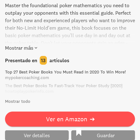
Master the foundational poker mathematics you need to
outplay your opponents with this essential guide. Perfect
for both new and experienced players who want to improve
their No-Limit Hold’em game, this book focuses on the
basic poker mathematics you'll use day in and day out at
the poker table. Don't let your opponents gain an edge -
Mostrar más
arm yourself with the essential knowledge you need to win
at poker.
Presentado en
13
artículos
Top 27 Best Poker Books You Must Read In 2020 To Win More!
mypokercoaching.com
The Best Poker Books To Fast-Track Your Poker Study [2020]
howtoplaypokerinfo.com
Mostrar todo
Ver en Amazon
➔
Ver detalles
Guardar