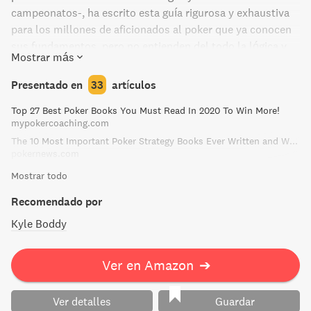
campeonatos-, ha escrito esta guía rigurosa y exhaustiva
para los millones de aficionados al poker que ya conocen
sus fundamentos, pero no entienden del todo la lógica y
Mostrar más
los principios que permiten jugarlo con habilidad. En estas
páginas enseña a pensar como un verdadero profesional,
Presentado en
33
artículos
dando cuenta de todos los factores que hay que tener
Top 27 Best Poker Books You Must Read In 2020 To Win More!
presentes en cada situación antes de tomar una decisión.
mypokercoaching.com
Describe las teorías generales y los conceptos del poker
The 10 Most Important Poker Strategy Books Ever Written and Why They’re Special | PokerNews
aplicables prácticamente en todas las situaciones y
pokernews.com
desarrolla los mecanismos de pensamiento de los
Mostrar todo
jugadores profesionales que nos permiten profundizar en
sus secretos y obtener pingües beneficios. Valiéndose de
Recomendado por
ejemplos prácticos, analiza las partidas paso a paso,
Kyle Boddy
desde la estructura de la apuesta inicial a cómo jugar una
vez repartidas todas las cartas, en manos de poker, seven-
card stud, hold’em, draw lowball y razz o seven-card
Ver en Amazon
➔
lowball. Incluye los respectivos apéndices con las reglas
de cada uno de ellos y un glosario explicativo del
Ver detalles
Guardar