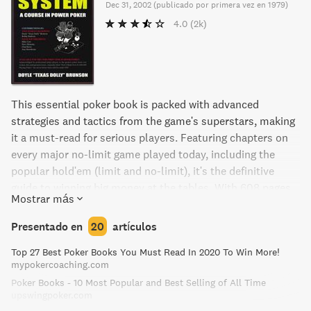
Dec 31, 2002
(
publicado por primera vez en 1979
)
4.0
(2k)
This essential poker book is packed with advanced
strategies and tactics from the game's superstars, making
it a must-read for serious players. Featuring chapters on
every major no-limit game played today, including the
popular hold'em (limit and no-limit), it's the definitive
guide to winning big money at the tables. With 608 pages
Mostrar más
of hard-hitting information and precise poker statistics,
this classic book is mandatory reading for aspiring pros,
Presentado en
20
artículos
tournament players, and anyone ready to play no-limit.
Top 27 Best Poker Books You Must Read In 2020 To Win More!
Indispensable and acknowledged by pros and
mypokercoaching.com
knowledgeable players alike as the BEST POKER BOOK
Poker Books - 10 Most Popular and Best Selling of All Time
EVER WRITTEN.
upswingpoker.com