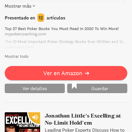
anecdotes and insights gleaned from playing with some of
Mostrar más
poker's best players, this little green book is a must-read
for anyone serious about improving their game.
Presentado en
12
artículos
Top 27 Best Poker Books You Must Read In 2020 To Win More!
mypokercoaching.com
The 10 Most Important Poker Strategy Books Ever Written and Why They’re Special | PokerNews
pokernews.com
Mostrar todo
Ver en Amazon
➔
Ver detalles
Guardar
Jonathan Little's Excelling at
No-Limit Hold'em
Leading Poker Experts Discuss How to