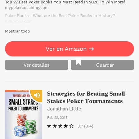
Top 27 Best Poker Books You Must Read In 2020 To Win More!
mypokercoaching.com
Poker Books - What are the Best Poker Books in History?
888poker.com
Mostrar todo
Ver en Amazon
➔
Ver detalles
Guardar
Strategies for Beating Small
Stakes Poker Tournaments
Jonathan Little
Feb 22, 2015
3.7
(314)