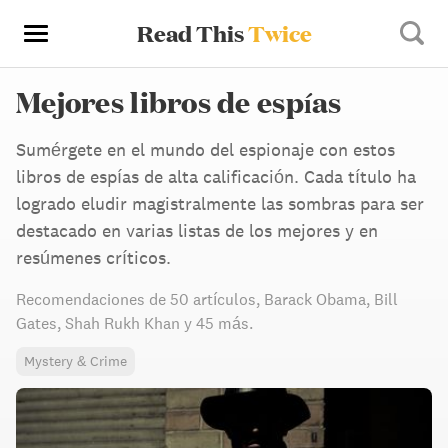
Read This
Twice
Mejores libros de espías
Sumérgete en el mundo del espionaje con estos
libros de espías de alta calificación. Cada título ha
logrado eludir magistralmente las sombras para ser
destacado en varias listas de los mejores y en
resúmenes críticos.
Recomendaciones de
50 artículos
,
Barack Obama,
Bill
Gates,
Shah Rukh Khan
y 45 más
.
Mystery & Crime