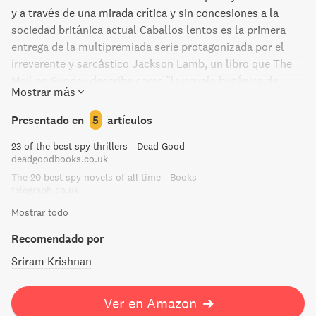
y a través de una mirada crítica y sin concesiones a la
sociedad británica actual Caballos lentos es la primera
entrega de la multipremiada serie protagonizada por el
irreverente y sarcástico Jackson Lamb, un libro que The
Mail on Sunday describe como "la novela británica de
Mostrar más
espías más placentera en muchos años" y que The Daily
Telegraph escogió entre las veinte mejores novelas de
Presentado en
5
artículos
espías de todos los tiempos. De lo ue no cabe duda es de
23 of the best spy thrillers - Dead Good
que Jackson Lamb y sus "caballos lentos" no dejarán
deadgoodbooks.co.uk
indiferente a ningún lector. En esta serie, Mick Herron ha
The 20 best spy novels of all time - Books
modernizado con brillo y humor la tradicional novela de
telegraph.co.uk
espionaje y nos brinda una mirada crítica y sin
Mostrar todo
concesoniones sobre la sociedad británica actual.
Recomendado por
Sriram Krishnan
Ver en Amazon
➔