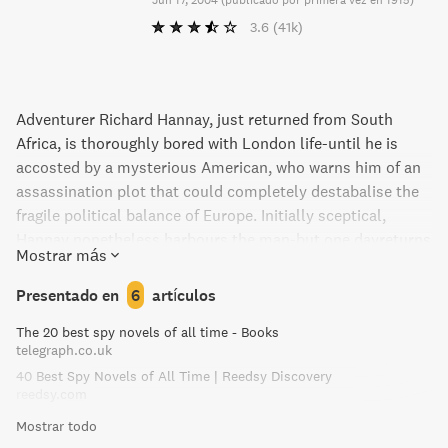
3.6
(41k)
Adventurer Richard Hannay, just returned from South
Africa, is thoroughly bored with London life-until he is
accosted by a mysterious American, who warns him of an
assassination plot that could completely destabalise the
fragile political balance of Europe. Initially sceptical,
Hannay nonetheless harbours the man-but one dayreturns
Mostrar más
home to find him murdered... An obvious suspect, Hannay
flees to his native Scotland, pursued by both the police
Presentado en
6
artículos
and a cunning, ruthless enemy. His life and the security of
The 20 best spy novels of all time - Books
Britan are in grave peril, and everything rests on the
telegraph.co.uk
solution to a baffling enigma: what are the 'thirty nine
40 Best Spy Novels of All Time | Reedsy Discovery
steps?'
reedsy.com
Mostrar todo