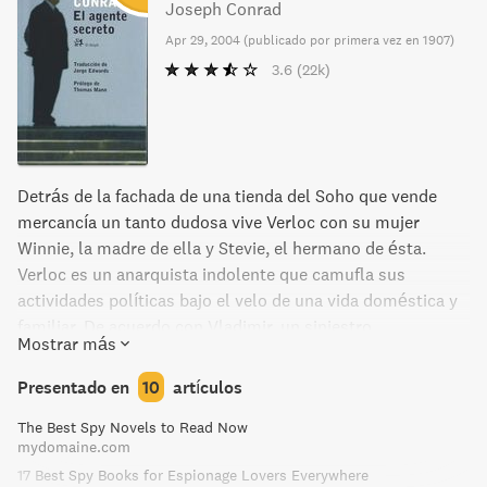
Joseph Conrad
Apr 29, 2004
(
publicado por primera vez en 1907
)
3.6
(22k)
Detrás de la fachada de una tienda del Soho que vende
mercancía un tanto dudosa vive Verloc con su mujer
Winnie, la madre de ella y Stevie, el hermano de ésta.
Verloc es un anarquista indolente que camufla sus
actividades políticas bajo el velo de una vida doméstica y
familiar. De acuerdo con Vladimir, un siniestro
Mostrar más
diplomático, durante los últimos años Verloc ha hecho
bien poco para merecerse ni la más mínima cantidad de
Presentado en
10
artículos
dinero pagado por su embajada y ya va siendo hora de
The Best Spy Novels to Read Now
provocar a la clase media. Verloc acepta la misión de
mydomaine.com
Vladimir y pone una bomba en el Observatorio de
17 Best Spy Books for Espionage Lovers Everywhere
Greenwich. Pero, después de la explosión, Verloc se da