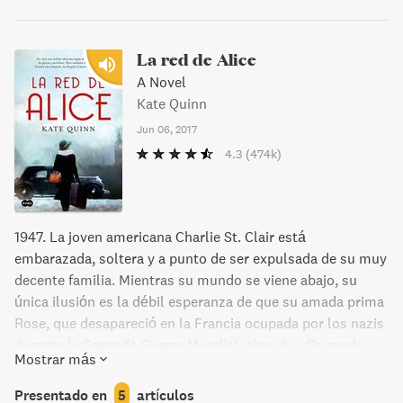
La red de Alice
A Novel
Kate Quinn
Jun 06, 2017
4.3
(474k)
1947. La joven americana Charlie St. Clair está
embarazada, soltera y a punto de ser expulsada de su muy
decente familia. Mientras su mundo se viene abajo, su
única ilusión es la débil esperanza de que su amada prima
Rose, que desapareció en la Francia ocupada por los nazis
durante la Segunda Guerra Mundial, siga viva. De modo
Mostrar más
que, cuando sus padres la envían a Europa a solucionar su
«pequeño problema», Charlie opta por escapar y dirigirse
Presentado en
5
artículos