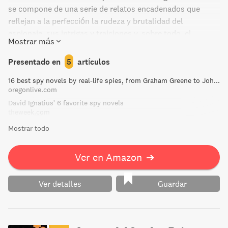
se compone de una serie de relatos encadenados que
reflejan a la perfección la rudeza y brutalidad del
espionaje, sus intrigas y traiciones y, sobre todo, el
Mostrar más
absurdo de su existencia. El tono y la estructura de esta
novela, concebida como un mosaico, ha sido un modelo
Presentado en
5
artículos
para los escritores que, como Raymond Chandler o
16 best spy novels by real-life spies, from Graham Greene to John le Carre - oregonlive.com
Dashiell Hammet, desarrollaron el género con
oregonlive.com
posterioridad.
David Ignatius' 6 favorite spy novels
theweek.com
Mostrar todo
Ver en Amazon
➔
Ver detalles
Guardar