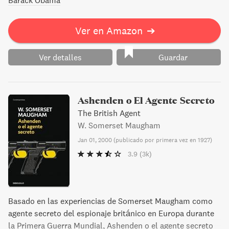
Barack Obama
Ver en Amazon
➔
Ver detalles
Guardar
Ashenden o El Agente Secreto
The British Agent
W. Somerset Maugham
Jan 01, 2000
(
publicado por primera vez en 1927
)
3.9
(3k)
Basado en las experiencias de Somerset Maugham como
agente secreto del espionaje británico en Europa durante
la Primera Guerra Mundial, Ashenden o el agente secreto