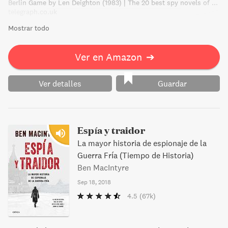
Berlin Game by Len Deighton (1983) | The 20 best spy novels of all time - Books
telegraph.co.uk
Mostrar todo
Ver en Amazon
➔
Ver detalles
Guardar
Espía y traidor
La mayor historia de espionaje de la
Guerra Fría (Tiempo de Historia)
Ben MacIntyre
Sep 18, 2018
4.5
(67k)