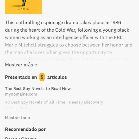
This enthralling espionage drama takes place in 1986
during the heart of the Cold War, following a young black
woman working as an intelligence officer with the FBI.
Marie Mitchell struggles to choose between her honor and
the man she loves when given the opportunity to
undermine Thomas Sankara, the revolutionary president
Mostrar más
of Burkina Faso. Inspired by true events, this novel
combines a gripping spy thriller with a heartbreaking
Presentado en
5
artículos
family drama and a passionate romance. Get ready to see
The Best Spy Novels to Read Now
a new side of the Cold War and discover a powerful new
mydomaine.com
literary voice.
40 Best Spy Novels of All Time | Reedsy Discovery
reedsy.com
Mostrar todo
Recomendado por