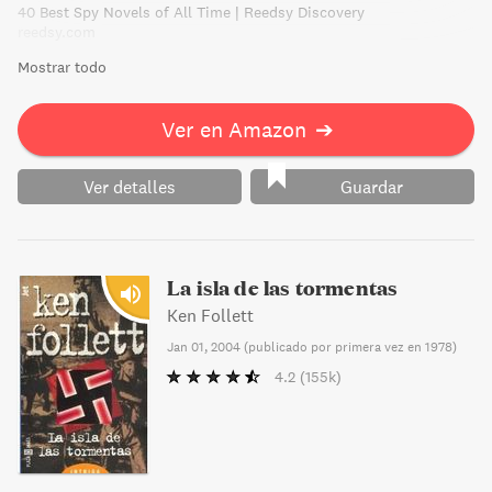
40 Best Spy Novels of All Time | Reedsy Discovery
como el creador de un nuevo genero de ficcion: el
reedsy.com
tecnothriller, la novela de accion que describe la alta
Mostrar todo
tecnologia.
Ver en Amazon
➔
Ver detalles
Guardar
La isla de las tormentas
Ken Follett
Jan 01, 2004
(
publicado por primera vez en 1978
)
4.2
(155k)