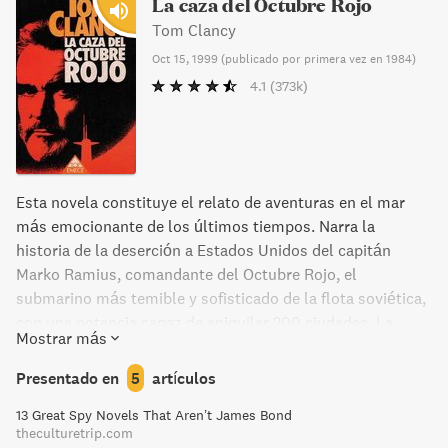
La caza del Octubre Rojo
Tom Clancy
Oct 15, 1999
(
publicado por primera vez en 1984
)
4.1
(373k)
Esta novela constituye el relato de aventuras en el mar
más emocionante de los últimos tiempos. Narra la
historia de la deserción a Estados Unidos del capitán
Marko Ramius, comandante del Octubre Rojo, el
submarino más temible y sofisticado de la flota soviética,
con una potencia capaz de aniquilar 200 ciudades. La
Mostrar más
armada soviética se movilizará completamente, con el
objetivo de destruir el submarino a toda costa antes de
Presentado en
5
artículos
que Estados Unidos consiga hallarlo y conducirlo a sus
13 Great Spy Novels That Aren’t James Bond
aguas... A partir de este libro, exito mundial luego llevado
theculturetrip.com
al cine con Sean Connery, Tom Clancy ha sido reconocido