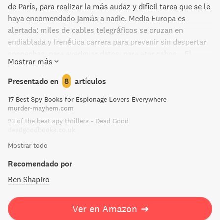
de París, para realizar la más audaz y difícil tarea que se le
haya encomendado jamás a nadie. Media Europa es
alertada: miles de cables telegráficos se cruzan en
endiablada y frenética carrera para prevenir sin despertar
sospechas, para averiguar datos, para atar cabos... El
Mostrar más
apelativo de Chacal se debe precisamente a esa ferocidad
implacable, a esa astucia sutil que lo hace escurrirse entre
Presentado en
8
artículos
los dedos de sus perseguidores, sin perder de vista a su
17 Best Spy Books for Espionage Lovers Everywhere
presa. El día del Chacal es una novela electrizante,
murder-mayhem.com
imposible de abandonar. No en vano ha sacudido
23 of the best spy thrillers - Dead Good
profundamente a millones de lectores en todo el mundo y
deadgoodbooks.co.uk
fue brillantemente llevada al cine.
Mostrar todo
Recomendado por
Ben Shapiro
Ver en Amazon
➔