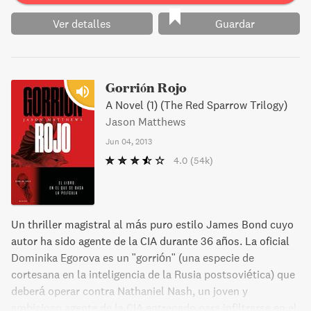
Ver detalles
Guardar
Gorrión Rojo
A Novel (1) (The Red Sparrow Trilogy)
Jason Matthews
Jun 04, 2013
4.0
(54k)
Un thriller magistral al más puro estilo James Bond cuyo
autor ha sido agente de la CIA durante 36 años. La oficial
Dominika Egorova es un "gorrión" (una especie de
cortesana en la inteligencia de la Rusia postsoviética) que
deberá operar contra Nathaniel Nash, un joven y
ambicioso agente de la CIA entrenado para infiltrarse en el