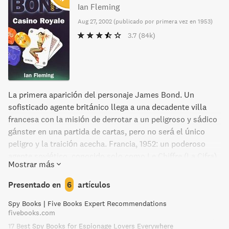
Ian Fleming
Aug 27, 2002
(
publicado por primera vez en 1953
)
3.7
(84k)
La primera aparición del personaje James Bond. Un
sofisticado agente británico llega a una decadente villa
francesa con la misión de derrotar a un peligroso y sádico
gánster en una partida de cartas, pero no será el único
peligro y la traición acecha. Francia, 1952: un poderoso
agente soviético, conocido solo como Le Chiffre (La Cifra),
Mostrar más
ha malgastado cincuenta millones de francos que la URSS
le confió para que organizara y liderara a los comunistas
Presentado en
6
artículos
franceses como posible fuerza de choque en caso de
Spy Books | Five Books Expert Recommendations
guerra; se arriesgará a recuperarlos jugando en el lujoso
fivebooks.com
Casino Royale. Sin embargo, el Servicio Secreto Británico
17 Best Spy Books for Espionage Lovers Everywhere