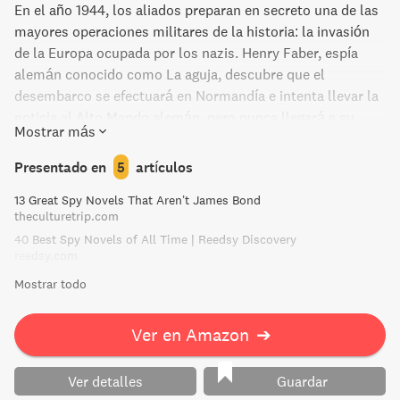
En el año 1944, los aliados preparan en secreto una de las
mayores operaciones militares de la historia: la invasión
de la Europa ocupada por los nazis. Henry Faber, espía
alemán conocido como La aguja, descubre que el
desembarco se efectuará en Normandía e intenta llevar la
noticia al Alto Mando alemán, pero nunca llegará a su
Mostrar más
destino... Este misterioso e intrigante drama narra la
relación existente entre un espía profesional y una valiente
Presentado en
5
artículos
mujer y en cuyo equilibrio se encuentra el destino del
13 Great Spy Novels That Aren’t James Bond
mundo.
theculturetrip.com
40 Best Spy Novels of All Time | Reedsy Discovery
reedsy.com
Mostrar todo
Ver en Amazon
➔
Ver detalles
Guardar