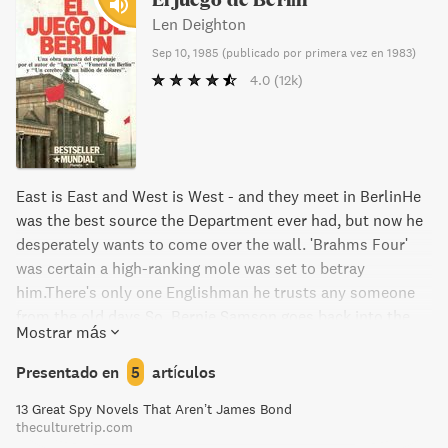
Len Deighton
Sep 10, 1985
(
publicado por primera vez en 1983
)
4.0
(12k)
East is East and West is West - and they meet in BerlinHe
was the best source the Department ever had, but now he
desperately wants to come over the wall. 'Brahms Four'
was certain a high-ranking mole was set to betray
him.There's only one Englishman he trusts any someone
from the old days.So, Bernie Samson goes back into the
Mostrar más
field after five sedentary years of flying a deskThe field is
BerlinThe game is as baffling, treacherous and lethal as
Presentado en
5
artículos
ever....
13 Great Spy Novels That Aren’t James Bond
theculturetrip.com