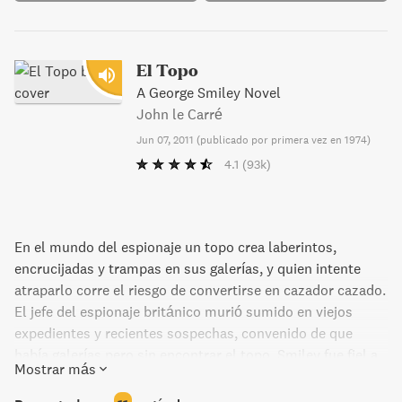
El Topo
A George Smiley Novel
John le Carré
Jun 07, 2011
(
publicado por primera vez en 1974
)
4.1
(93k)
En el mundo del espionaje un topo crea laberintos,
encrucijadas y trampas en sus galerías, y quien intente
atraparlo corre el riesgo de convertirse en cazador cazado.
El jefe del espionaje británico murió sumido en viejos
expedientes y recientes sospechas, convenido de que
había galerías pero sin encontrar el topo. Smiley fue fiel a
Mostrar más
su jefe hasta el final, lo que le costó su puesto. Pero
nuevos informes vuelven a remover al peligroso fantasma