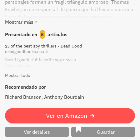
personajes forman un frágil triángulo amoroso: Thomas
Fowler, un corresponsal de guerra que ha llevado una vida
llena de fracasos sentimentales y que repasa sus
Mostrar más
experiencias con distancia y escepticismo; Alden Pyle, el
americano impasible, un agente secreto estadounidense
Presentado en
5
artículos
de carácter extraordinariamente ingenuo, y Fuong, una
23 of the best spy thrillers - Dead Good
joven anamita de la que están enamorados los dos
deadgoodbooks.co.uk
hombres, y que no acaba de reconocer sus sentimientos.
David Ignatius' 6 favorite spy novels
Reflexión sobre la culpa, la inocencia y la fidelidad, esta
theweek.com
novela fue llevada al cine por Josep L. Mankiewicz.
Mostrar todo
Recomendado por
Richard Branson
Anthony Bourdain
Ver en Amazon
➔
Ver detalles
Guardar