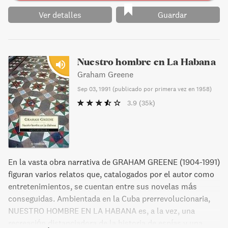
Ver detalles
Guardar
Nuestro hombre en La Habana
Graham Greene
Sep 03, 1991
(
publicado por primera vez en 1958
)
3.9
(35k)
En la vasta obra narrativa de GRAHAM GREENE (1904-1991)
figuran varios relatos que, catalogados por el autor como
entretenimientos, se cuentan entre sus novelas más
conseguidas. Ambientada en la Cuba prerrevolucionaria,
NUESTRO HOMBRE EN LA HABANA es, a la vez, una
recreación distanciadora de la historia de espías y una