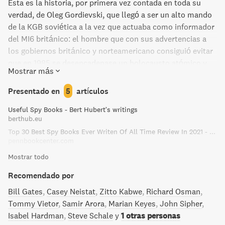
Esta es la historia, por primera vez contada en toda su
verdad, de Oleg Gordievski, que llegó a ser un alto mando
de la KGB soviética a la vez que actuaba como informador
del MI6 británico: el hombre que con sus advertencias a
los gobiernos británico y norteamericano consiguió evitar
que en 1985 se desencadenase un holocausto atómico y
Mostrar más
ayudó a acelerar el fin de la Guerra Fría. Ben Macintyre,
maestro de la literatura de espionaje, consigue en esta
Presentado en
5
artículos
ocasión, gracias a disponer de una información
Useful Spy Books - Bert Hubert's writings
privilegiada, ofrecernos una imagen real de la actuación de
berthub.eu
los servicios secretos durante la Guerra Fría. Pero su libro
Top 30 Best Spy Books Ever Writen Of All Time Review In 2021 - PBC
es también la historia de un hombre que vivió en un
pennbookcenter.com
constante riesgo de muerte y tuvo que tomar las
Mostrar todo
decisiones más difíciles; un hombre cuyo odio por el
comunismo tuvo el poder de cambiar el futuro de las
Recomendado por
naciones para protagonizar una historia con la que
Bill Gates
Casey Neistat
Zitto Kabwe
Richard Osman
Macintyre consigue emocionarnos.
Tommy Vietor
Samir Arora
Marian Keyes
John Sipher
Isabel Hardman
Steve Schale
y
1 otras personas