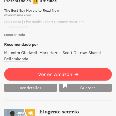
Presentado en
11
artículos
del topo, y Smiley, por supuesto, decide adentrarse
The Best Spy Novels to Read Now
extraoficialmente en el laberinto. Al final del mismo sólo
mydomaine.com
encontrará una verdad: que los seres humanos somos
Spy Books | Five Books Expert Recommendations
demasiados complejos para ser clasificados con una sola
fivebooks.com
palabra, ya sea "héroe", "traidor" o cualquier otra.
Mostrar todo
Recomendado por
Malcolm Gladwell
Mark Harris
Scott Detrow
Shashi
Bellamkonda
Ver en Amazon
➔
Ver detalles
Guardar
El agente secreto