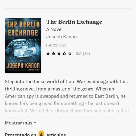
The Berlin Exchange
A Novel
Joseph Kanon
Feb 22, 2022
3.9
(3k)
Step into the tense world of Cold War espionage with this
thrilling novel from a master of the genre. When an
American spy is swapped and returned to East Berlin, he
knows he's being used for something - he just doesn't
know what. With richly-drawn characters and a plot full of
twists and turns, this book is perfect for fans of spy
Mostrar más
thrillers.
Presentado en
4
artículos