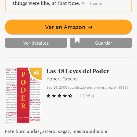
things were like, at that time.
–
fuente
Ver en Amazon
➔
Ver detalles
Guardar
Las 48 Leyes del Poder
Robert Greene
Sep 01, 2000
(
publicado por primera vez en 1998
)
4.1
(145k)
Este libro audaz, artero, sagaz, inescrupuloso e