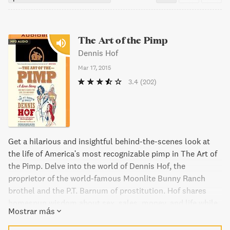
The Art of the Pimp
Dennis Hof
Mar 17, 2015
3.4
(202)
Get a hilarious and insightful behind-the-scenes look at
the life of America's most recognizable pimp in The Art of
the Pimp. Delve into the world of Dennis Hof, the
proprietor of the world-famous Moonlite Bunny Ranch
brothel and the P.T. Barnum of prostitution. Hof shares
homespun wisdom about sex, sales, money, and life while
Mostrar más
revealing the tricks of the trade and scandalous secrets of
the sex industry. From his outrageous marketing stunts to