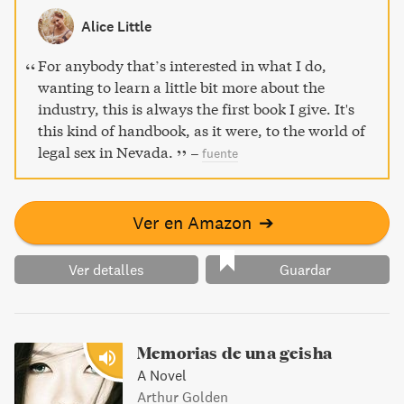
his friendships with porn stars and politicians, Hof's story
Alice Little
will take you on a wild ride through countless sexual
conquests, romantic failures, and business successes.
For anybody that’s interested in what I do,
wanting to learn a little bit more about the
industry, this is always the first book I give. It's
this kind of handbook, as it were, to the world of
legal sex in Nevada.
–
fuente
Ver en Amazon
➔
Ver detalles
Guardar
Memorias de una geisha
A Novel
Arthur Golden