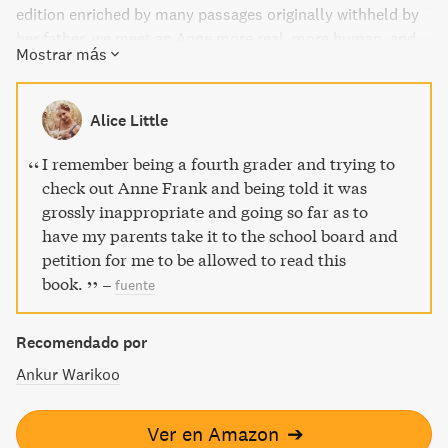
edition enriched by many passages originally withheld by
her father, we meet an Anne more real, more human, and
Mostrar más
more vital than ever. Here she is first and foremost a
teenage girl—stubbornly honest, touchingly vulnerable, in
love with life. She imparts her deeply secret world of soul-
Alice Little
searching and hungering for affection, rebellious clashes
with her mother, romance and newly discovered sexuality,
I remember being a fourth grader and trying to
and wry, candid observations of her companions. Facing
check out Anne Frank and being told it was
hunger, fear of discovery and death, and the petty
grossly inappropriate and going so far as to
frustrations of such confined quarters, Anne writes with
have my parents take it to the school board and
adult wisdom and views beyond her years. Her story is
petition for me to be allowed to read this
that of every teenager, lived out in conditions few
book.
–
fuente
teenagers have ever known.
Recomendado por
Ankur Warikoo
Ver en Amazon
➔