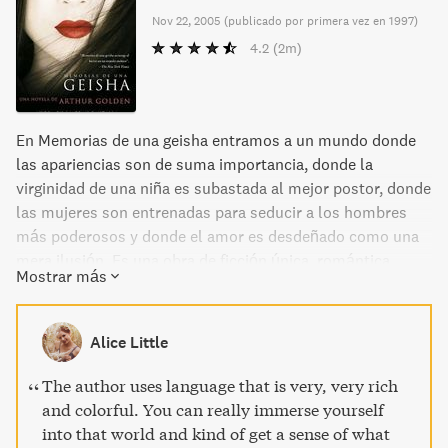
Nov 22, 2005
(
publicado por primera vez en 1997
)
4.2
(2m)
En Memorias de una geisha entramos a un mundo donde
las apariencias son de suma importancia, donde la
virginidad de una niña es subastada al mejor postor, donde
las mujeres son entrenadas para seducir a los hombres
más poderosos y donde el amor es desdeñado como una
mera ilusión. Es una obra de ficción única, romántica,
Mostrar más
erótica y de suspense absolutamente inolvidable.
Alice Little
The author uses language that is very, very rich
and colorful. You can really immerse yourself
into that world and kind of get a sense of what