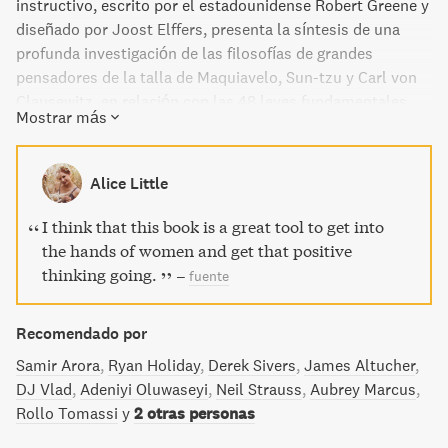
instructivo, escrito por el estadounidense Robert Greene y
diseñado por Joost Elffers, presenta la síntesis de una
profunda investigación de las filosofías de grandes
pensadores de la talla de Maquiavelo, Sun-tzu y Carl von
Clausewitz, en relación con las 48 leyes fundamentales
Mostrar más
que a lo largo de la historia de la humanidad han regulado
y siguen regulando el incremento o la reducción del poder.
Leyes que se aplican tanto en el ámbito del trabajo, en las
Alice Little
relaciones, en la calle o mirando el noticiario de la noche:
a todo, a todos y para lograr cualquier tipo de propósito.
I think that this book is a great tool to get into
the hands of women and get that positive
thinking going.
–
fuente
Recomendado por
Samir Arora
Ryan Holiday
Derek Sivers
James Altucher
DJ Vlad
Adeniyi Oluwaseyi
Neil Strauss
Aubrey Marcus
Rollo Tomassi
y
2 otras personas