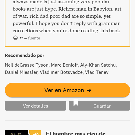
always made is just assuming very popular
la guerra es el mejor libro de estrategia de todos los
books are just hype. Richest man in Babylon, art
tiempos. Ideal para aplicar en todos los aspectos de la
of war, rich dad poor dad are so simple, yet
vida para conseguir la victoria sin entrar en conflicto.
powerful. I hope you don’t reply with grammar
corrections when you’re done reading this book
😂
–
fuente
Recomendado por
Neil deGrasse Tyson
Marc Benioff
Aly-Khan Satchu
Daniel Miessler
Vladimer Botsvadze
Vlad Tenev
Ver en Amazon
➔
Ver detalles
Guardar
El hombre más rico de