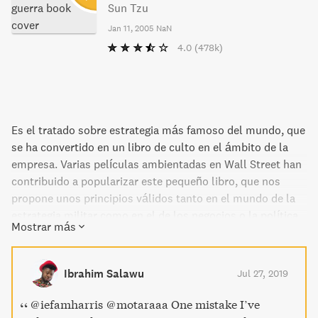
Sun Tzu
Jan 11, 2005
NaN
4.0
(478k)
Es el tratado sobre estrategia más famoso del mundo, que
se ha convertido en un libro de culto en el ámbito de la
empresa. Varias películas ambientadas en Wall Street han
contribuido a popularizar este pequeño libro, que nos
propone unos principios válidos tanto en el mundo de la
estrategia militar como en el de los negocios o la política.
Mostrar más
A pesar de su antigüedad, se trata de un libro
extremadamente moderno, que ayudará a reflexionar
sobre cualquier tipo de problema y a plantear las
Ibrahim Salawu
Jul 27, 2019
estrategias necesarias para solucionarlo sin conflictos. LA
EXCELENCIA SUPREMA CONSISTE EN QUEBRAR LA
@iefamharris @motaraaa One mistake I’ve
RESISTENCIA DEL ENEMIGO SIN LUCHAR (III-2) . El arte de