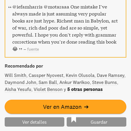
trabaje para ellos. Con ese mensaje clavado en su mente,
@iefamharris @motaraaa One mistake I’ve
Kiyosaki logró retirarse a los 47 años. Padre rico Padre
always made is just assuming very popular
pobre presenta la filosofía detrás de esta relación
books are just hype. Richest man in Babylon, art
excepcional con el dinero. Este libro aboga de manera
of war, rich dad poor dad are so simple, yet
convincente por el tipo de #conocimiento financiero# que
powerful. I hope you don’t reply with grammar
nunca se enseña en las escuelas. Basado en el principio
corrections when you’re done reading this book
que los bienes que generan ingreso siempre dan mejores
😂
–
fuente
resultados que los mejores trabajos tradicionales, explica
cómo pueden adquirirse dichos bienes para,
Recomendado por
eventualmente, olvidarse de trabajar.
Will Smith
Cassper Nyovest
Kevin Olusola
Dave Ramsey
Daymond John
Sam Ball
Ankur Warikoo
Steve Burns
Aisha Yesufu
Violet Benson
y
5 otras personas
Ver en Amazon
➔
Ver detalles
Guardar