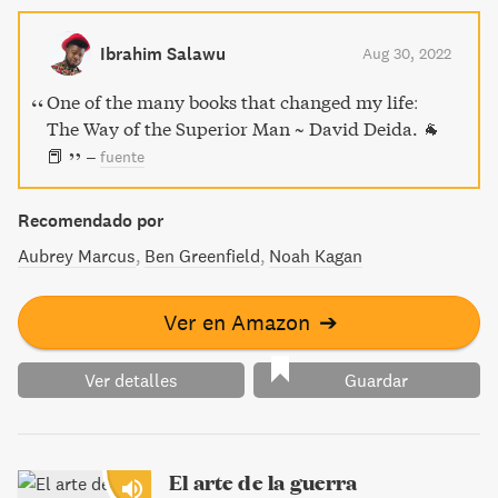
escribe David Deida. «También es hora de evolucionar e ir
más allá del ideal de hombre tibio, sensiblero y cariñoso,
Ibrahim Salawu
Aug 30, 2022
todo corazón y nada de determinación». El camino del
hombre superior presenta el reto definitivo ―y la
One of the many books that changed my life:
recompensa― para el hombre contemporá descubrir la
The Way of the Superior Man ~ David Deida. 🐐
«unidad de corazón y determinación» mediante la plena
📕
–
fuente
expresión de la conciencia y del amor en la apertura íntima
del momento presente.
Recomendado por
Aubrey Marcus
Ben Greenfield
Noah Kagan
Ver en Amazon
➔
Ver detalles
Guardar
El arte de la guerra