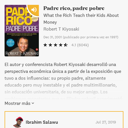
Padre rico, padre pobre
What the Rich Teach their Kids About
Money
Robert T Kiyosaki
Dec 31, 2001
(
publicado por primera vez en 1997
)
4.1
(604k)
El autor y conferencista Robert Kiyosaki desarrolló una
perspectiva económica única a partir de la exposición que
tuvo a dos influencias: su propio padre, altamente
educado pero muy inestable y el padre multimillonario,
sin educación universitaria, de su mejor amigo. Los
problemas monetarios que su #Padre pobre# experimentó
Mostrar más
toda la vida (con cheques mensuales muy respetables
pero nunca suficientes) rompían con lo que le comunicaba
su #Padre rico#: que la clase pobre y la clase media
Ibrahim Salawu
Jul 27, 2019
trabajan por dinero pero la clase alta, hace que el dinero