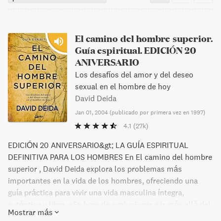
El camino del hombre superior.
Guía espiritual. EDICIÓN 20
ANIVERSARIO
Los desafíos del amor y del deseo
sexual en el hombre de hoy
David Deida
Jan 01, 2004
(
publicado por primera vez en 1997
)
4.1
(27k)
EDICIÓN 20 ANIVERSARIO&gt; LA GUÍA ESPIRITUAL
DEFINITIVA PARA LOS HOMBRES En El camino del hombre
superior , David Deida explora los problemas más
importantes en la vida de los hombres, ofreciendo una
guía práctica para vivir una vida masculina íntegra,
auténtica y libre. «Es hora de evolucionar e ir más allá del
Mostrar más
ideal del macho, todo determinación y nada de corazón»,