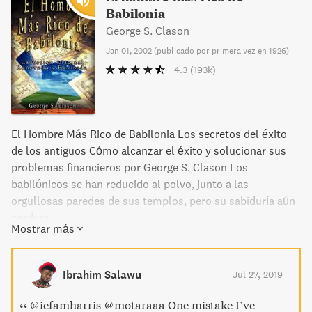
Babilonia
George S. Clason
Jan 01, 2002
(
publicado por primera vez en 1926
)
4.3
(193k)
El Hombre Más Rico de Babilonia Los secretos del éxito
de los antiguos Cómo alcanzar el éxito y solucionar sus
problemas financieros por George S. Clason Los
babilónicos se han reducido al polvo, junto a las
orgullosas paredes de sus templos, pero su sabiduría aún
perdura.
Mostrar más
Ibrahim Salawu
Jul 27, 2019
@iefamharris @motaraaa One mistake I’ve