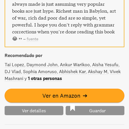
always made is just assuming very popular
books are just hype. Richest man in Babylon, art
of war, rich dad poor dad are so simple, yet
powerful. I hope you don’t reply with grammar
corrections when you’re done reading this book
😂
–
fuente
Recomendado por
Tai Lopez
Daymond John
Ankur Warikoo
Aisha Yesufu
DJ Vlad
Sophia Amoruso
Abhishek Kar
Akshay M
Vivek
Mashrani
y
1 otras personas
Ver en Amazon
➔
Ver detalles
Guardar