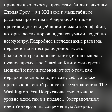
привели к холокосту, протестам Ганди и законам
Джима Кроу — а в XXI веке к масштабным
расовым протестам в Америке. Это также
противоядие от идей шовинизма и ксенофобии,
которые до сих пор овладевают умами людей по
всему миру. Подробное исследование расизма,
неравенства и несправедливости. Это
болезненно резонансная книга, и она вышла в
нужное время. The Guardian Книга Уилкерсон —
мощный и поучительный отчет о том, как
иерархия воспроизводит саму себя, а также
призыв к нелегкой работе по ее устранению. The
Washington Post Потрясающе смело как на
уровне идеи, так и в подаче… Экстраполяция
идей Уилкерсон на современную Америку