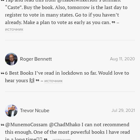
“Caste”. Buy the book. Also, tomorrow is the last day to
register to vote in many states. Go to if you haven’t
already. Make a plan to vote as early as you can.
–
источник
Roger Bennett
Aug 11, 2020
6 Best Books I’ve read in lockdown so far. Would love to
hear yours 🙌
–
источник
Trevor Ncube
Jul 29, 2021
@MunemoCossam @ChadMhako I can not recommend
this enough. One of the most powerful books l have read
in a long time👇🏿
–
источник