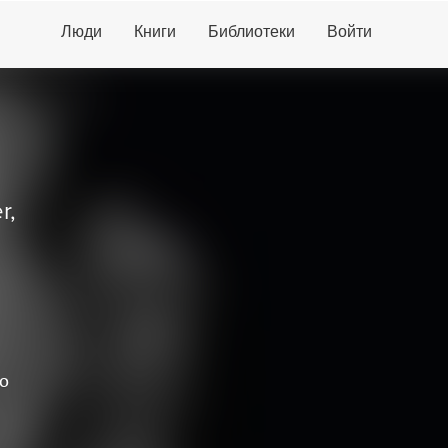
Люди
Книги
Библиотеки
Войти
r,
о