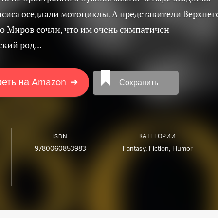
сиса оседлали мотоциклы. А представители Верхнег
о Миров сочли, что им очень симпатичен
кий род...
еть на Amazon
➔
Сохранить
ISBN
КАТЕГОРИИ
9780060853983
Fantasy
Fiction
Humor