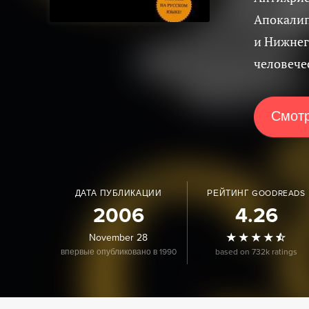
Апокалип
и Нижнег
человечес
Смотр
ДАТА ПУБЛИКАЦИИ
РЕЙТИНГ GOODREADS
2006
4.26
November 28
впервые опубликовано в 1990
based on 732k ratings