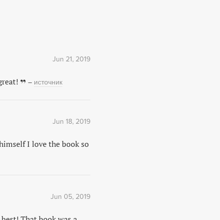
Jun 21, 2019
reat!
–
источник
Jun 18, 2019
elf I love the book so
Jun 05, 2019
e best! That book was a