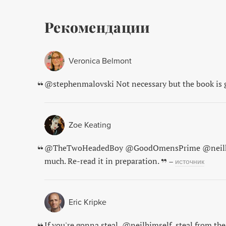
Рекомендации
Veronica Belmont
@stephenmalovski Not necessary but the book is g
Zoe Keating
@TheTwoHeadedBoy @GoodOmensPrime @neilhims
much. Re-read it in preparation.
–
источник
Eric Kripke
If you're gonna steal, @neilhimself, steal from th