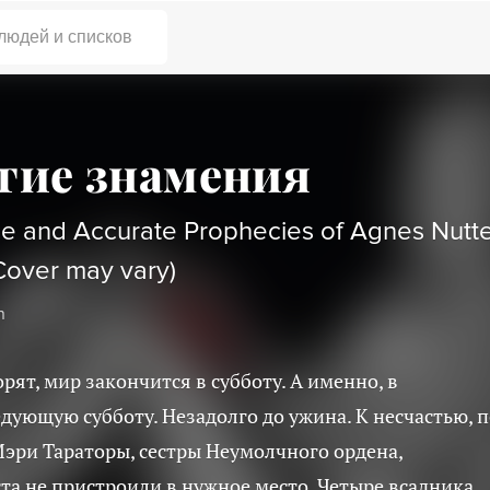
 людей и списков
гие знамения
e and Accurate Prophecies of Agnes Nutte
Cover may vary)
n
рят, мир закончится в субботу. А именно, в
едующую субботу. Незадолго до ужина. К несчастью, п
эри Тараторы, сестры Неумолчного ордена,
та не пристроили в нужное место. Четыре всадника