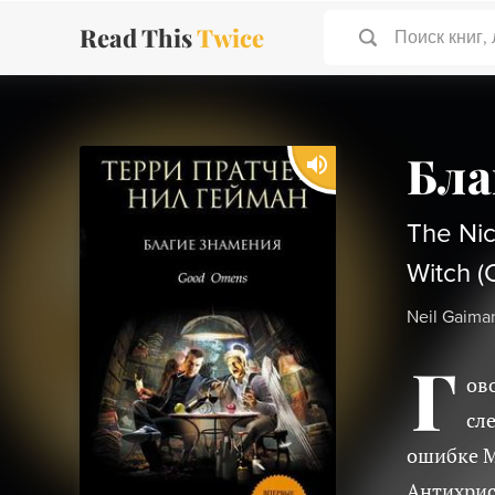
Read This
Twice
Поиск книг,
Бла
The Nic
Witch (
Neil Gaima
Г
ово
сл
ошибке М
Антихрис