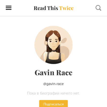
Read This
Twice
Gavin Race
@
gavin-race
Пока в биографии ничего нет.
Подписаться