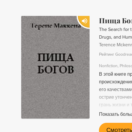
Пища Бо
The Search for t
Drugs, and Hum
Terence Mcken
Рейтинг Goodrea
Nonfiction
Philos
В этой книге 
происхождения 
его качествами
острие утонче
грань жизни и 
отмеченный ль
Показать боль
редкой среди 
дар выбалтыва
Смотреть