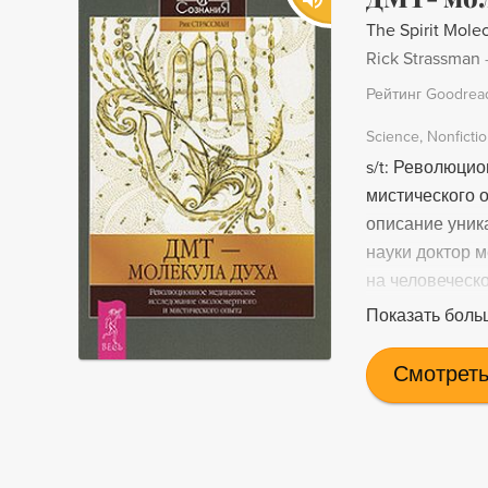
The Spirit Mole
Rick Strassman
Рейтинг Goodrea
Science
Nonficti
s/t: Революци
мистического 
описание уник
науки доктор 
на человеческ
диметилтрипта
Показать боль
в индейских т
измененное со
Смотреть
эпифизом мозг
(например, пр
разрешение на
многочисленны