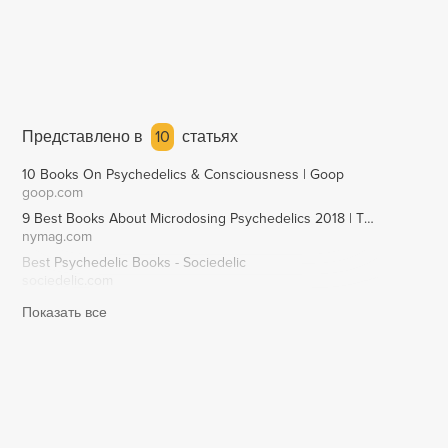
Представлено в
10
статьях
10 Books On Psychedelics & Consciousness | Goop
goop.com
9 Best Books About Microdosing Psychedelics 2018 | The Strategist | New York Magazine
nymag.com
Best Psychedelic Books - Sociedelic
sociedelic.com
Показать все