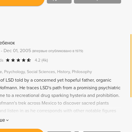
иссии для передачи предельного опыта успешнее
оответствует форма визий – многомерных
 пространств, населенных объектами органов чувств,
рений, запредельных обычному существованию.
определение самого Маккенны, он и есть настоящий
кто достиг виденья начала и конца всех вещей, и кто
ебенок
ь это виденье
-
Dec 01, 2005
(
впервые опубликовано в 1979
)
ds
4.2
(4k)
e
Psychology
Social Sciences
History
Philosophy
y of LSD told by a concerned yet hopeful father, organic
Hofmann. He traces LSD's path from a promising psychiatric
e to a recreational drug sparking hysteria and prohibition.
ofmann's trek across Mexico to discover sacred plants
and listen in as he corresponds with other notable figures
able discovery. Underlying it all is Dr. Hofmann's powerful
ше
 mystical experience may be our planet's best hope for