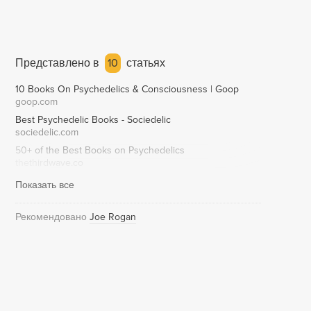
Представлено в
10
статьях
10 Books On Psychedelics & Consciousness | Goop
goop.com
Best Psychedelic Books - Sociedelic
sociedelic.com
50+ of the Best Books on Psychedelics
thethirdwave.co
Показать все
Рекомендовано
Joe Rogan