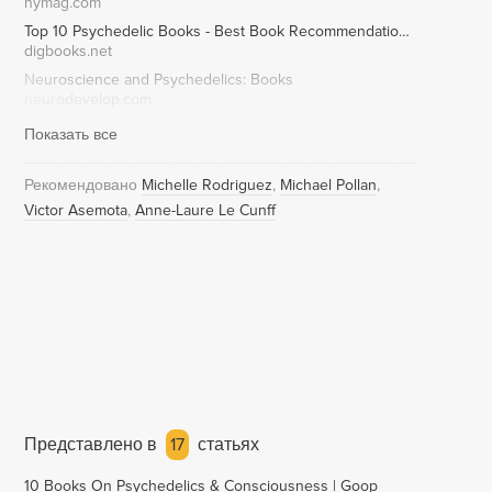
nymag.com
Top 10 Psychedelic Books - Best Book Recommendations, Best Books to Read
digbooks.net
Neuroscience and Psychedelics: Books
neurodevelop.com
Показать все
Рекомендовано
Michelle Rodriguez
Michael Pollan
Victor Asemota
Anne-Laure Le Cunff
Представлено в
17
статьях
10 Books On Psychedelics & Consciousness | Goop