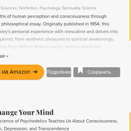
l Sciences
Nonfiction
Psychology
Spirituality
Science
ths of human perception and consciousness through
philosophical essay. Originally published in 1954, this
xley's personal experience with mescaline and delves into
gained, from aesthetic pleasures to spiritual awakenings.
ion from William Blake's poetry, Huxley shares his
he meaning of art and religion through his transformative
ше
 на Amazon
➔
Подробнее
Сохранить
hange Your Mind
cience of Psychedelics Teaches Us About Consciousness,
n, Depression, and Transcendence