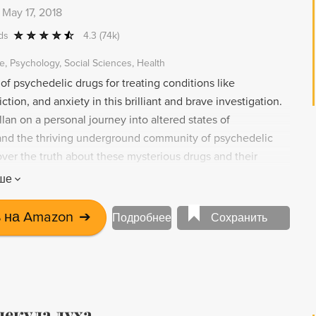
-
May 17, 2018
ds
4.3
(74k)
e
Psychology
Social Sciences
Health
of psychedelic drugs for treating conditions like
ction, and anxiety in this brilliant and brave investigation.
lan on a personal journey into altered states of
nd the thriving underground community of psychedelic
over the truth about these mysterious drugs and their
nsform our understanding of the mind, the self, and our
ше
ld. A unique blend of science, memoir, travel writing,
icine, this book is a triumph of participatory journalism and
 на Amazon
➔
Подробнее
Сохранить
unt of a journey to an exciting and unexpected new
екула духа