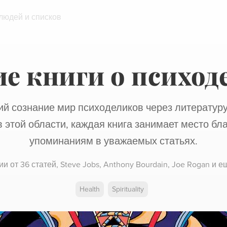
 людей и списков
е книги о психод
й сознание мир психоделиков через литературу
 этой области, каждая книга занимает место бл
упоминаниям в уважаемых статьях.
ии от
36 статей
,
Steve Jobs,
Anthony Bourdain,
Joe Rogan
и ещ
Health
Spirituality