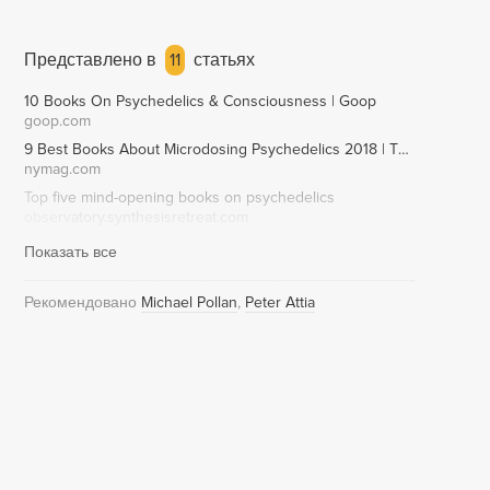
Представлено в
11
статьях
10 Books On Psychedelics & Consciousness | Goop
goop.com
9 Best Books About Microdosing Psychedelics 2018 | The Strategist | New York Magazine
nymag.com
Top five mind-opening books on psychedelics
observatory.synthesisretreat.com
Показать все
Рекомендовано
Michael Pollan
Peter Attia