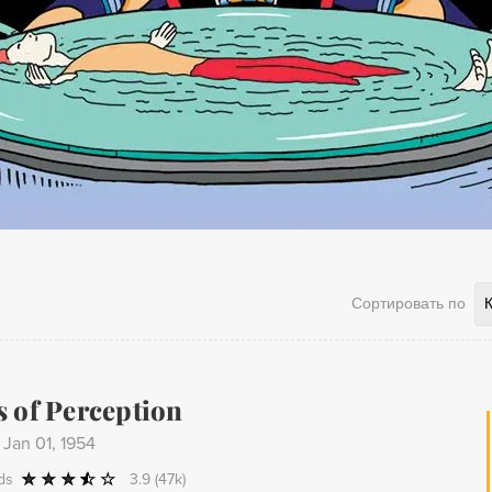
Сортировать по
 of Perception
-
Jan 01, 1954
ds
3.9
(47k)