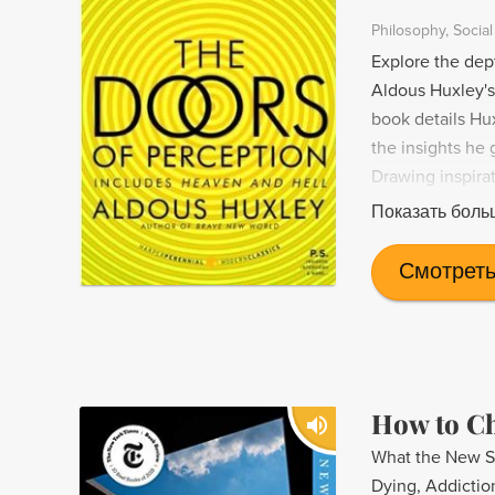
Philosophy
Socia
Explore the dep
Aldous Huxley's 
book details Hu
the insights he 
Drawing inspirat
reflections on t
Показать боль
journey.
Смотреть
How to C
What the New S
Dying, Addictio