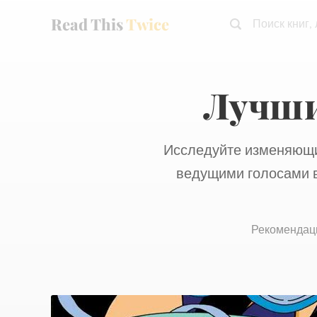
Read This
Twice
Поиск книг,
Лучши
Исследуйте изменяющи
ведущими голосами в
Рекомендац