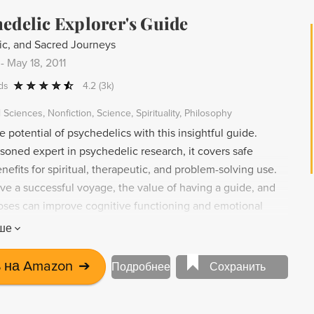
ыли практически прерваны в 1970 году, когда конгресс
edelic Explorer's Guide
кон о запрете ЛСД и других подобных препаратов. Вы
ic, and Sacred Journeys
м, как вырабатывалась концепция исследования, как
-
May 18, 2011
овольцев для введения препарата. В книге
множество описаний потрясающих опытов, которые
ds
4.2
(3k)
нтеры под воздействием ДМТ. Наконец, вы узнаете, к
l Sciences
Nonfiction
Science
Spirituality
Philosophy
 пришел доктор Страссман, - они поражают своей
e potential of psychedelics with this insightful guide.
волюционностью. Книга для тех, кого интересует
soned expert in psychedelic research, it covers safe
ловека, пути обретения духовного опыта, иные миры,
nefits for spiritual, therapeutic, and problem-solving use.
конов бытия путем погружения в глубины
ve a successful voyage, the value of having a guide, and
сознания.
oses can improve cognitive functioning and emotional
 the scientific and spiritual benefits of a journey with the
ше
, case studies, and firsthand accounts from influential
ve Jobs and Timothy Leary.
 на Amazon
➔
Подробнее
Сохранить