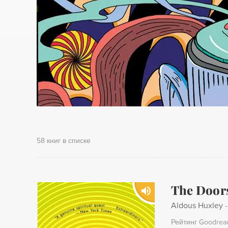
58 книг в списке
The Doors
Aldous Huxley
Рейтинг Goodrea