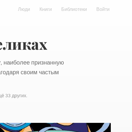
Люди
Книги
Библиотеки
Войти
еликах
, наиболее признанную
агодаря своим частым
ё 33 других
.