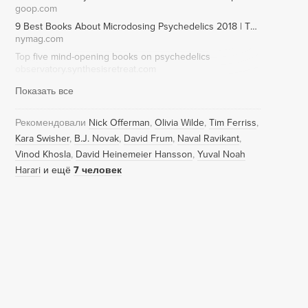
goop.com
9 Best Books About Microdosing Psychedelics 2018 | The Strategist | New York Magazine
nymag.com
Top five mind-opening books on psychedelics
observatory.synthesisretreat.com
Показать все
Рекомендовали
Nick Offerman
Olivia Wilde
Tim Ferriss
Kara Swisher
B.J. Novak
David Frum
Naval Ravikant
Vinod Khosla
David Heinemeier Hansson
Yuval Noah
Harari
и ещё
7 человек