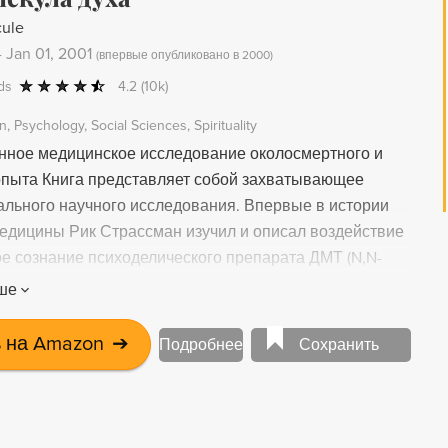
cule
-
Jan 01, 2001
(
впервые опубликовано в 2000
)
ds
4.2
(10k)
on
Psychology
Social Sciences
Spirituality
онное медицинское исследование околосмертного и
опыта Книга представляет собой захватывающее
ального научного исследования. Впервые в истории
медицины Рик Страссман изучил и описал воздействие
ое сознание психоделического препарата ДМТ (N,N-
мина). Это вещество содержится в растениях, которые
ше
радиционных культурах употреблялись для вхождения в
стояние сознания. Кроме того, ДМТ вырабатывается
 на Amazon
➔
Подробнее
Сохранить
а человека в критические периоды его жизни
и рождении и смерти). Чтобы получить официальное
 это исследование, Страссману пришлось преодолеть
е бюрократические барьеры: исследования