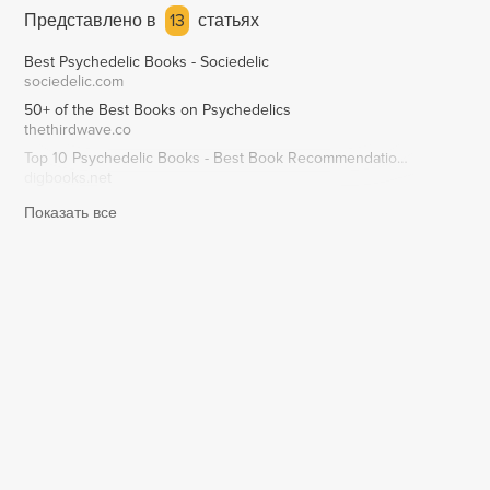
Представлено в
13
статьях
Best Psychedelic Books - Sociedelic
sociedelic.com
50+ of the Best Books on Psychedelics
thethirdwave.co
Top 10 Psychedelic Books - Best Book Recommendations, Best Books to Read
digbooks.net
Показать все