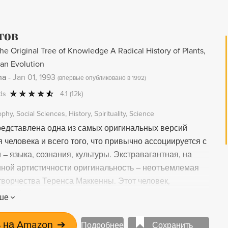
гов
he Original Tree of Knowledge A Radical History of Plants,
an Evolution
na
-
Jan 01, 1993
(
впервые опубликовано в 1992
)
ds
4.1
(12k)
ophy
Social Sciences
History
Spirituality
Science
представлена одна из самых оригинальных версий
человека и всего того, что привычно ассоциируется с
 – языка, сознания, культуры. Экстравагантная, на
нной артистичности оригинальность – неотъемлемая
творчества Теренса Маккенны. Этот человек,
ющейся через него речью Иного, принадлежит к
ше
мыслителей породе визионеров, получивших от неба
ть самые невероятные тайны. Кажется, такой почти
 на Amazon
➔
Подробнее
Сохранить