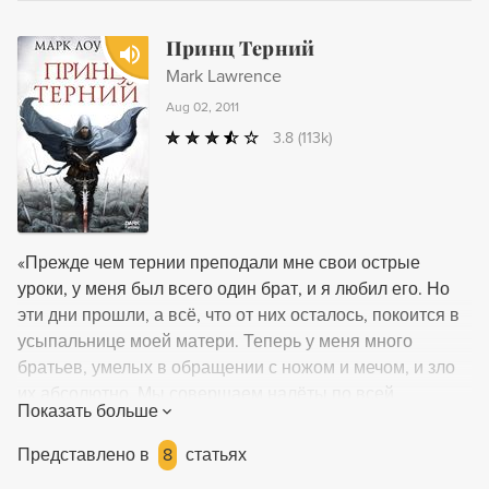
Принц Терний
Mark Lawrence
Aug 02, 2011
3.8
(113k)
«Прежде чем тернии преподали мне свои острые
уроки, у меня был всего один брат, и я любил его. Но
эти дни прошли, а всё, что от них осталось, покоится в
усыпальнице моей матери. Теперь у меня много
братьев, умелых в обращении с ножом и мечом, и зло
их абсолютно. Мы совершаем налёты по всей
Показать больше
раздробленной империи и грабим её останки. Говорят,
сейчас тяжёлые времена, конец дней, когда бродят
Представлено в
8
статьях
мертвецы, и чудовища охотятся в ночи. Всё это,