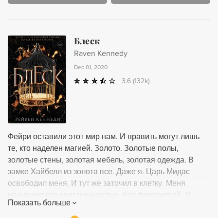
редактор консультировались непосредственно с самим
автором; благодаря этому учтены отсылки к
следующим томам цикла.
Блеск
Raven Kennedy
Dec 01, 2020
3.6
(132k)
Фейри оставили этот мир нам. И править могут лишь
те, кто наделен магией. Золото. Золотые полы,
золотые стены, золотая мебель, золотая одежда. В
замке Хайбелл из золота все. Даже я. Царь Мидас
освободил меня. И тут же заточил в клетку. Меня
называют его драгоценностью. Его фавориткой. Я
Показать больше
девушка, которую он превратил в золото, чтобы