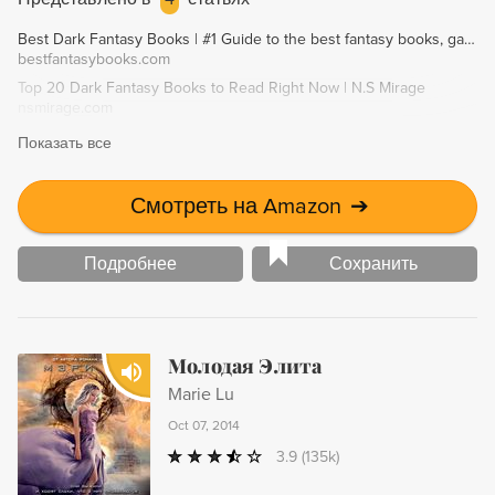
временем в королевстве происходят события, не
Best Dark Fantasy Books | #1 Guide to the best fantasy books, games, movies, and more!
предвещающие для его жителей ничего хорошего.
bestfantasybooks.com
Убит наследный принц, похищен ка'кари, серебряный
Top 20 Dark Fantasy Books to Read Right Now | N.S Mirage
шар, способный сделать человека неуязвимым для
nsmirage.com
любого оружия и продлить до бесконечности его жизнь,
Показать все
а на само королевство идет войной армия неприятеля.
Смотреть на Amazon
➔
Подробнее
Сохранить
Молодая Элита
Marie Lu
Oct 07, 2014
3.9
(135k)