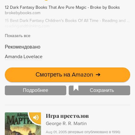
может подчинить волю самого свирепого льва. В это
12 Dark Fantasy Books That Are Pure Magic - Broke by Books
битве невозможно выиграть или проиграть - можно
brokebybooks.com
лишь погибнуть или остаться в живых. Каждая из
15 Best Dark Fantasy Children's Books Of All Time - Reading and Thinking
тройняшек готова уничтожить свою сестру. И лишь
readingandthinking.com
достойная взойдет на трон.
Показать все
Рекомендовано
Amanda Lovelace
Смотреть на Amazon
➔
Подробнее
Сохранить
Игра престолов
George R. R. Martin
Aug 01, 2005
(
впервые опубликовано в 1996
)