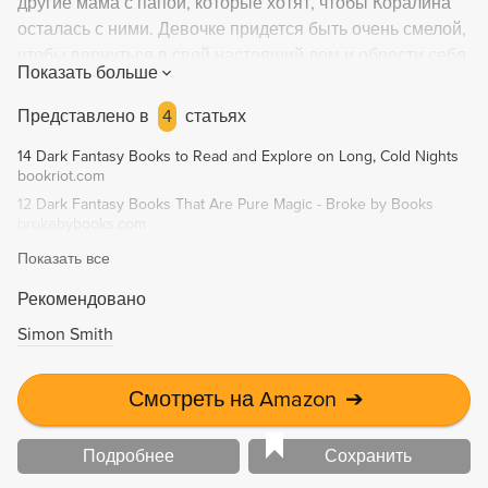
другие мама с папой, которые хотят, чтобы Коралина
осталась с ними. Девочке придется быть очень смелой,
чтобы вернуться в свой настоящий дом и обрести себя.
Показать больше
Представлено в
4
статьях
14 Dark Fantasy Books to Read and Explore on Long, Cold Nights
bookriot.com
12 Dark Fantasy Books That Are Pure Magic - Broke by Books
brokebybooks.com
Показать все
Рекомендовано
Simon Smith
Смотреть на Amazon
➔
Подробнее
Сохранить