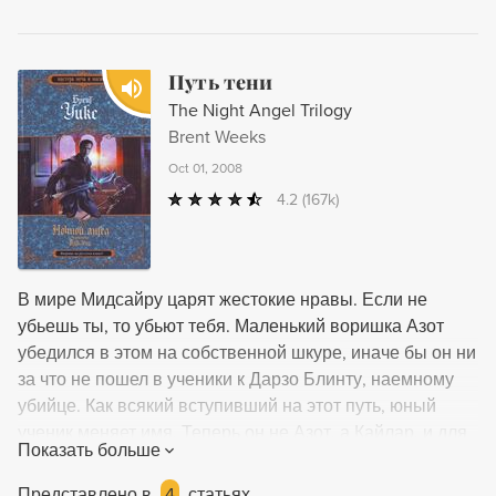
Путь тени
The Night Angel Trilogy
Brent Weeks
Oct 01, 2008
4.2
(167k)
В мире Мидсайру царят жестокие нравы. Если не
убьешь ты, то убьют тебя. Маленький воришка Азот
убедился в этом на собственной шкуре, иначе бы он ни
за что не пошел в ученики к Дарзо Блинту, наемному
убийце. Как всякий вступивший на этот путь, юный
ученик меняет имя. Теперь он не Азот, а Кайлар, и для
Показать больше
того, чтобы по-настоящему овладеть профессией, ему
нужно пробудить в себе колдовской талант. Тем
Представлено в
4
статьях