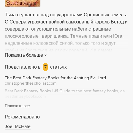
Тьма сгущается над государствами Срединных земель.
С Севера угрожает войной самозваный король Бетод и
совершают опустошительные набеги страшные
плоскоголовые твари шанка. Темные правители Юга,
наделенные колдовской силой, только того и ждут,
чтобы наброситься на своих соседей. И в самом
Показать больше
сердце Союза, его столице городе Агрионте, черной
язвой зреет измена. Кто способен сделать
Представлено в
7
статьях
невероятное, защитить Срединные земли от
The Best Dark Fantasy Books for the Aspiring Evil Lord
сжимающейся вокруг петли? Верховный маг Союза
christopherthescholiast.com
Байяз призывает самых сильных и мужественных
Best Dark Fantasy Books | #1 Guide to the best fantasy books, games, movies, and more!
грудью встать на защиту родины. И первым на его зов
bestfantasybooks.com
откликается легендарный воин Логен Девятипалый по
Показать все
прозвищу Девять Смертей...
Рекомендовано
Joel McHale