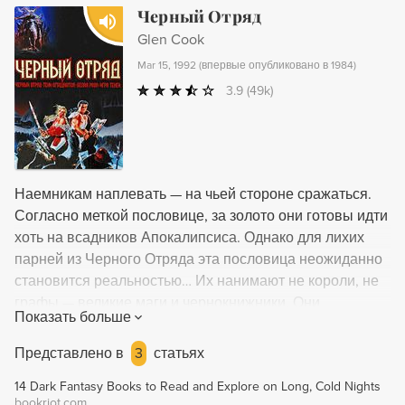
Черный Отряд
Glen Cook
Mar 15, 1992
(
впервые опубликовано в 1984
)
3.9
(49k)
Наемникам наплевать — на чьей стороне сражаться.
Согласно меткой пословице, за золото они готовы идти
хоть на всадников Апокалипсиса. Однако для лихих
парней из Черного Отряда эта пословица неожиданно
становится реальностью… Их нанимают не короли, не
графы — великие маги и чернокнижники. Они
Показать больше
сражаются то на стороне Света, то на стороне Тьмы, и
противники их - не только люди, но демоны, монстры и
Представлено в
3
статьях
даже древние боги… Смерть? Опасность? Наплевать.
14 Dark Fantasy Books to Read and Explore on Long, Cold Nights
Наемники издавна торгуют собственной кровью. А
bookriot.com