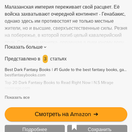
Малазанская империя переживает свой расцвет. Её
войска захватывают очередной континент - Генабакис,
однако здесь им противостоят не только местные
жители, но и высшие, сверхъестественные силы. Резня
на побережье, в которой погиб целый кавалерийский
полк. Странная монетка, попавшая в руки юному вору.
Показать больше
Интриги в армии, из-за которых под угрозой гибели
оказывается знаменитая команда "Мостожогов" из
Представлено в
3
статьях
Девятого взвода. Появление у осаждённого города
Best Dark Fantasy Books | #1 Guide to the best fantasy books, games, movies, and more!
Даруджистан летающей крепости, населённой древним
bestfantasybooks.com
племенем тисте анди. Слухи о грядущем бунте в Семи
Top 20 Dark Fantasy Books to Read Right Now | N.S Mirage
Городах. Изменения в магическом раскладе Колоды
nsmirage.com
Драконов, на Путях и Тропах чародейства, а также -
Показать все
среди великих Взошедших, что равны самим Богам. И
всё это - только начало изменений, которые потрясут
этот и иные миры. Роман "Сады Луны" впервые
Смотреть на Amazon
➔
выходит в новом, полном и комментированном
переводе. При работе над текстом переводчик и
Подробнее
Сохранить