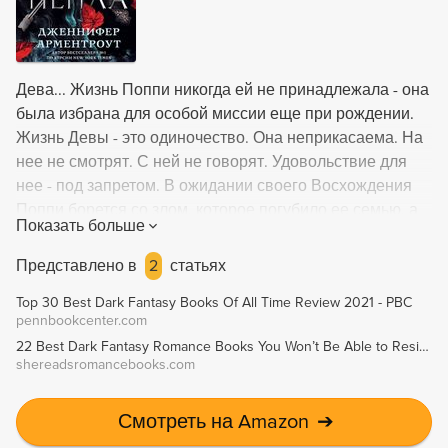
Дева... Жизнь Поппи никогда ей не принадлежала - она
была избрана для особой миссии еще при рождении.
Жизнь Девы - это одиночество. Она неприкасаема. На
нее не смотрят. С ней не говорят. Удовольствие для
нее - под запретом. В ожидании своего Восхождения
Поппи борется со злом, которое погубило ее семью, а
Показать больше
не ждет милости от богов, хотя у нее никогда и не было
выбора. Долг... Будущее всего королевства зависит от
Представлено в
2
статьях
Поппи, но сама она не знает, чего хочет на самом деле.
Top 30 Best Dark Fantasy Books Of All Time Review 2021 - PBC
Потому что у Дев есть сердце. И душа. И желание. И
pennbookcenter.com
когда златоглазый гвардеец Хоук удостаивается чести
22 Best Dark Fantasy Romance Books You Won’t Be Able to Resist – She Reads Romance Books
быть связанным с ней, Поппи понимает, что долг и
shereadsromancebooks.com
судьба для нее теперь неразрывно связаны с
желанием и жаждой. Хоук разжигает ее злость,
Смотреть на Amazon
➔
заставляет сомневаться во всём, во что она верит, и