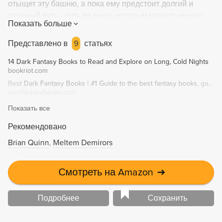
отыщет эту башню, а пока ему предстоит долгий и
опасный путь - путь по миру, которым правит черная
Показать больше
магия, по миру, из которого порой открываются двери
в нашу реальность...
Представлено в
9
статьях
14 Dark Fantasy Books to Read and Explore on Long, Cold Nights
bookriot.com
Best Dark Fantasy Books | #1 Guide to the best fantasy books, games, movies, and more!
bestfantasybooks.com
Показать все
Рекомендовано
Brian Quinn
Meltem Demirors
Смотреть на Amazon
➔
Подробнее
Сохранить