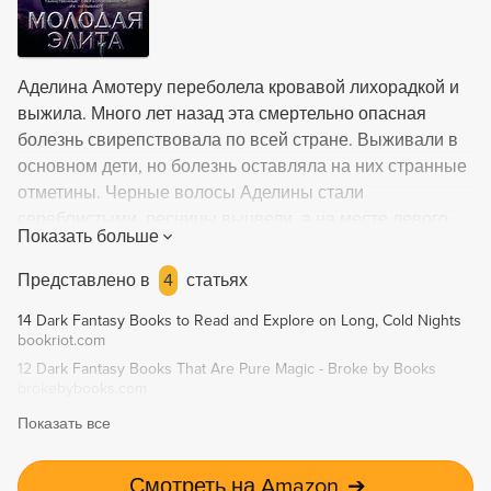
Аделина Амотеру переболела кровавой лихорадкой и
выжила. Много лет назад эта смертельно опасная
болезнь свирепствовала по всей стране. Выживали в
основном дети, но болезнь оставляла на них странные
отметины. Черные волосы Аделины стали
серебристыми, ресницы выцвели, а на месте левого
Показать больше
глаза остался безобразный шрам. Ее жестокий отец
уверен, что она «меченая», уродица, которая запятнала
Представлено в
4
статьях
доброе имя семьи и отвратила удачу. Однако кровавая
14 Dark Fantasy Books to Read and Explore on Long, Cold Nights
лихорадка наградила выживших не только шрамами и
bookriot.com
увечьями. Ходят слухи, что у них проявляются
12 Dark Fantasy Books That Are Pure Magic - Broke by Books
таинственные сверхспособности. Их называют
brokebybooks.com
Молодой Элитой. Но никто не знает имен этих людей.
Показать все
Терен Санторо — Главный Инквизитор. Свою задачу он
видит в том, чтобы выявить принадлежащих к Молодой
Элите и уничтожить их раньше, чем они разрушат
Смотреть на Amazon
➔