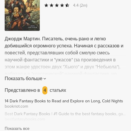
4.4
(2m)
Джордж Мартин. Писатель, очень рано и легко
добившийся огромного успеха. Начиная с рассказов и
повестей, представлявших собой смелую смесь
научной фантастики и "ужасов" (за произведения в
этом жанре удостоен двух "Хьюго" и двух "Небьюла"),
работал и в "классической" научной фантастике, но
Показать больше
впоследствии стал подлинным мастером фэнтези,
которого критики ставят наравне с Д.Р.Р.Толкином и
Представлено в
4
статьях
Р.Джорданом. Перед вами - знаменитая эпопея "Песнь
14 Dark Fantasy Books to Read and Explore on Long, Cold Nights
льда и огня". Эпическая, чеканная сага о мире Семи
bookriot.com
Королевств. О мире суровых земель вечного холода и
Best Dark Fantasy Books | #1 Guide to the best fantasy books, games, movies, and more!
радостных земель вечного лета. О мире опасных
bestfantasybooks.com
приключений, тончайших политических интриг и
Показать все
великих деяний. О мире лордов и героев, драконов,