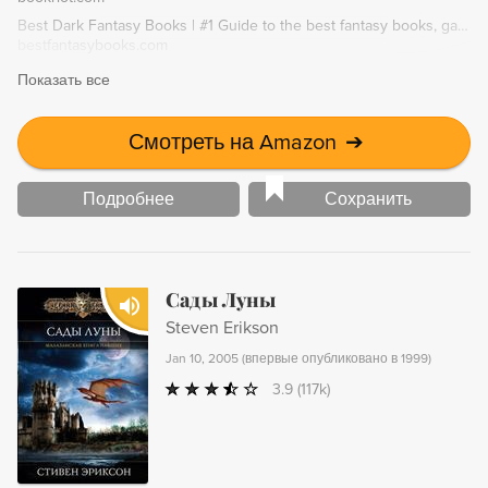
страх перед высшими силами и вовсе неведом лучшим
Best Dark Fantasy Books | #1 Guide to the best fantasy books, games, movies, and more!
«солдатам удачи» мира!
bestfantasybooks.com
Показать все
Смотреть на Amazon
➔
Подробнее
Сохранить
Сады Луны
Steven Erikson
Jan 10, 2005
(
впервые опубликовано в 1999
)
3.9
(117k)