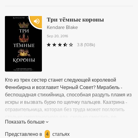
Три тёмные короны
Kendare Blake
Sep 20, 2016
3.8
(108k)
Кто из трех сестер станет следующей королевой
Феннбирна и возглавит Черный Совет? Мирабель -
беспощадная стихийница, способная раздуть пламя из
искры и вызвать бурю по щелчку пальцев. Каатрина -
отравительница, которая без труда может поглотить
столько смертоносного яда, сколько сместить ее
Показать больше
желудок. Арсинойя - природница, чей дар заставляет
заалеть даже самый сонный бутон посреди зимы и
Представлено в
4
статьях