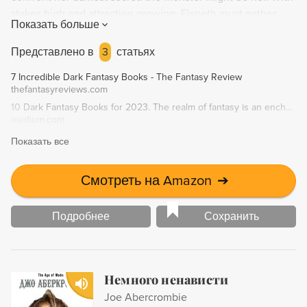
stakes high and attraction growing, Elspeth must gather
Показать больше
twelve Providence Cards while fighting the Nightmare
taking over her mind.
Представлено в
3
статьях
7 Incredible Dark Fantasy Books - The Fantasy Review
thefantasyreviews.com
10 Dark Fantasy Books for 2023. The realm of fantasy is an enchanting… | by Fantasy Book Recommendations | Medium
medium.com
Показать все
Смотреть на Amazon
➔
Подробнее
Сохранить
Немного ненависти
Joe Abercrombie