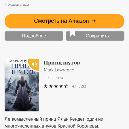
Показать все
государствами, словно марионетками…
Смотреть на Amazon
➔
Подробнее
Сохранить
Принц шутов
Mark Lawrence
Jun 03, 2014
4.1
(32k)
Легкомысленный принц Ялан Кендет, один из
многочисленных внуков Красной Королевы,