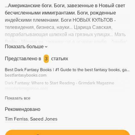
…Американские боги. Боги, завезенные в Новый свет
бесчисленными иммигрантами. Боги, рожденные
индейскими племенами. Боги НОВЫХ КУЛЬТОВ -
телевидения, бизнеса, науки… Царица Савская,
подрабатывающая шлюхой на грязных улицах… Мать
Войны Морриган, танцующая в ночном клубе… Анибус,
Показать больше
заправляющий похоронной конторой в глухой
провинции… Американские боги начинают войну. Но
Представлено в
3
статьях
зависит исход этой войны - не от богов, а от
Best Dark Fantasy Books | #1 Guide to the best fantasy books, games, movies, and more!
ЧЕЛОВЕКА!
bestfantasybooks.com
Dark Fantasy: Where to Start Reading - Grimdark Magazine
grimdarkmagazine.com
Показать все
Рекомендовано
Tim Ferriss
Saeed Jones