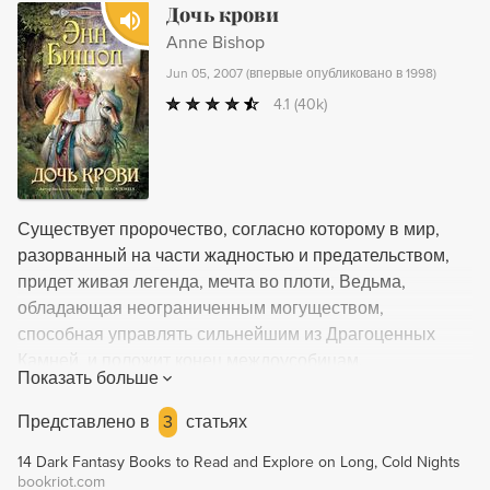
Дочь крови
Anne Bishop
Jun 05, 2007
(
впервые опубликовано в 1998
)
4.1
(40k)
Существует пророчество, согласно которому в мир,
разорванный на части жадностью и предательством,
придет живая легенда, мечта во плоти, Ведьма,
обладающая неограниченным могуществом,
способная управлять сильнейшим из Драгоценных
Камней, и положит конец междоусобицам.
Показать больше
Представители Крови затаили дыхание в ожидании
появления Королевы - и вот время настало... Но
Представлено в
3
статьях
Джаннель - еще совсем ребенок, невинная девочка с
14 Dark Fantasy Books to Read and Explore on Long, Cold Nights
большими голубыми глазами, открытая всему миру и
bookriot.com