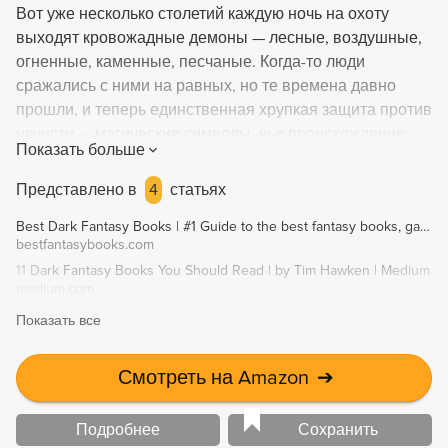
Вот уже несколько столетий каждую ночь на охоту
выходят кровожадные демоны — лесные, воздушные,
огненные, каменные, песчаные. Когда-то люди
сражались с ними на равных, но те времена давно
прошли, и теперь единственная хрупкая защита против
нечисти — магические символы, чье происхождение
Показать больше
теряется в мифах. К тому же искусством применять эти
символы-амулеты владеют лишь немногие избранные,
Представлено в
4
статьях
мастера из гильдии метчиков. На разоренной,
Best Dark Fantasy Books | #1 Guide to the best fantasy books, games, movies, and more!
одичавшей, раздираемой войнами Земле
bestfantasybooks.com
спасительные древние знания хранятся под замком,
11 Dark Fantasy Books You Should Read | by Tim Hawken | Medium
тогда как сверхъестественное могущество демонов
medium.com
крепнет с каждой ночью…
Показать все
Смотреть на Amazon
➔
Подробнее
Сохранить