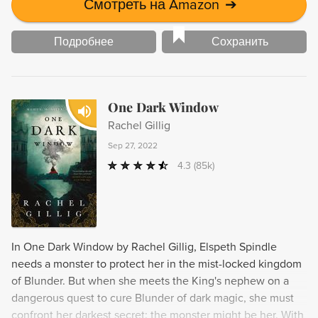
Смотреть на Amazon
➔
Подробнее
Сохранить
One Dark Window
Rachel Gillig
Sep 27, 2022
4.3
(85k)
In One Dark Window by Rachel Gillig, Elspeth Spindle
needs a monster to protect her in the mist-locked kingdom
of Blunder. But when she meets the King's nephew on a
dangerous quest to cure Blunder of dark magic, she must
confront her darkest secret: the monster might be her. With