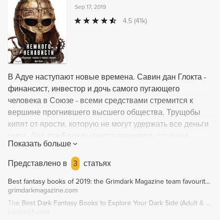
Sep 17, 2019
4.5
(41k)
В Адуе наступают новые времена. Савин дан Глокта -
финансист, инвестор и дочь самого пугающего
человека в Союзе - всеми средствами стремится к
вершине прогнившего высшего общества. Трущобы
кипят от ярости, которую не могут удержать все деньги
мира. Лео дан Брок пытается завоевать славу на
Показать больше
залитых кровью границах Инглии. Он хочет победить
мародерствующие армии Стура Сумрака и
Представлено в
3
статьях
рассчитывает на помощь короны. Эра машин
Best fantasy books of 2019: the Grimdark Magazine team favourites | Grimdark Magazine
наступает, но эпоха магии отказывается умирать. Дочь
grimdarkmagazine.com
Ищейки, юная Рикке учится владеть даром Долгого
The Best Dark Fantasy Books to Explore Your Dark Side (Adult & YA)
Взгляда. Но как изменить открывшееся будущее, когда
irismarsh.com
Первый из магов продолжает играть людьми и