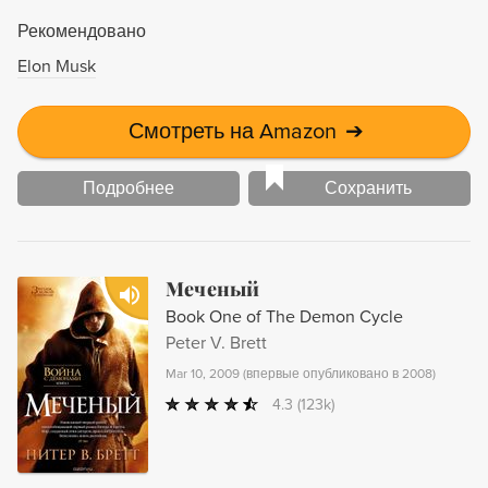
воинов и магов, чернокнижников и убийц - всех, кого
Рекомендовано
свела Судьба во исполнение пророчества...
Elon Musk
Смотреть на Amazon
➔
Подробнее
Сохранить
Меченый
Book One of The Demon Cycle
Peter V. Brett
Mar 10, 2009
(
впервые опубликовано в 2008
)
4.3
(123k)