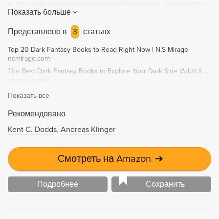
и, получив огромную силу, поработил мир, вместо того
Показать больше
чтобы освободить его. С тех пор с неба в Последней
империи сыплется пепел, солнце — цвета крови, а
Представлено в
3
статьях
ночью мир обволакивает таинственный туман,
Top 20 Dark Fantasy Books to Read Right Now | N.S Mirage
отбирающий у людей душу. Способен ли хоть один
nsmirage.com
человек сокрушить всесильного императора? Да,
The Best Dark Fantasy Books to Explore Your Dark Side (Adult & YA)
отвечает Кельсер — вор, человек-легенда,
irismarsh.com
совершивший в свое время попытку ограбить дворец
Показать все
самого лорда-правителя, сосланный за это на рудники
и сумевши&
Рекомендовано
Kent C. Dodds
Andreas Klinger
Смотреть на Amazon
➔
Подробнее
Сохранить