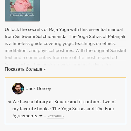
Unlock the secrets of Raja Yoga with this essential manual
from Sri Swami Satchidananda. The Yoga Sutras of Patanjali
is a timeless guide covering yogic teachings on ethics,
meditation, and physical postures. With the original Sanskrit
text and a commentary from one of the most respected
Yoga masters, this book provides practical advice for
Показать больше
mastering the mind and achieving inner harmony. A must-
read for seekers on the spiritual path.
Jack Dorsey
We have a library at Square and it contains two of
my favorite books: The Yoga Sutras and The Four
Agreements.
–
источник