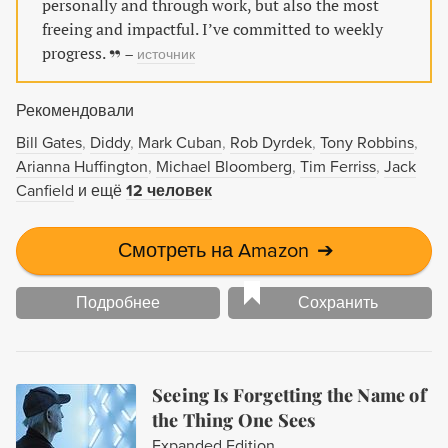
personally and through work, but also the most
позволившие создать уникальную корпоративную
freeing and impactful. I’ve committed to weekly
культуру Bridgewater. Особенности Бестселлер #1 New
progress.
–
источник
York Times Книга № 6 на Амазоне среди всех разделов
Для кого эта книга Для финансистов, руководителей,
Рекомендовали
собственников бизнеса и вообще всех, кому интересны
жизненные принципы Рэя Далио, основателя
Bill Gates
Diddy
Mark Cuban
Rob Dyrdek
Tony Robbins
крупнейшего в мире хедж-фонда.
Arianna Huffington
Michael Bloomberg
Tim Ferriss
Jack
Canfield
и ещё
12 человек
Смотреть на Amazon
➔
Подробнее
Сохранить
Seeing Is Forgetting the Name of
the Thing One Sees
Expanded Edition