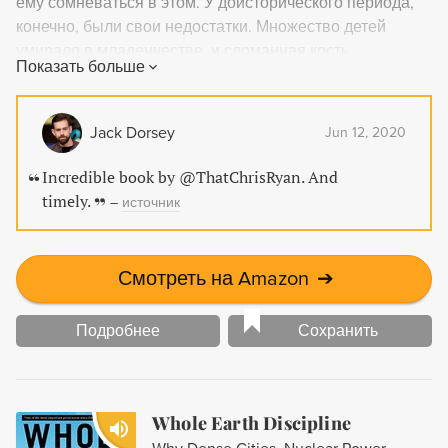
ему сомневаться в этом. У доисторического периода,
конечно, были свои недостатки. Множество детей
умирало в младенчестве, и сломанная кость,
Показать больше
инфицированная рана, укус змеи или простейшая
простуда могли угрожать жизни. Но были ли эти
опасности более смертоносными, чем современные
Jack Dorsey
Jun 12, 2020
бедствия: стрессы, автомобильные аварии, рак,
сердечно-сосудистые заболевания? Какова же на
Incredible book by ⁦@ThatChrisRyan⁩. And
самом деле цена цивилизации? Оглянемся назад,
timely.
–
источник
чтобы найти путь в лучшее будущее!
Смотреть на Amazon
➔
Подробнее
Сохранить
Whole Earth Discipline