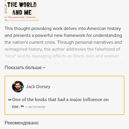
This thought-provoking work delves into American history
and presents a powerful new framework for understanding
the nation's current crisis. Through personal narratives and
reimagined history, the author addresses the falsehood of
"race" and its damaging effects on black men and women.
Written as a letter to his son, this emotionally charged book
Показать больше
sheds light on the past, confronts the present, and offers a
hopeful vision for the future.
Jack Dorsey
One of the books that had a major influence on
me.
–
источник
Рекомендовано