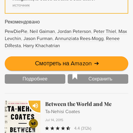
источник
Рекомендовано
PewDiePie
Neil Gaiman
Jordan Peterson
Peter Thiel
Max
Levchin
Jason Furman
Annunziata Rees-Mogg
Renee
DiResta
Harry Khachatrian
Смотреть на Amazon
➔
Подробнее
Сохранить
Between the World and Me
Ta-Nehisi Coates
Jul 14, 2015
4.4
(312k)