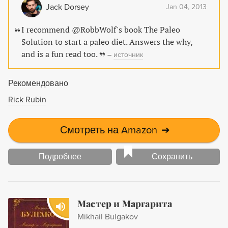
can revolutionize your appearance and health.
Jack Dorsey
Jan 04, 2013
I recommend @RobbWolf's book The Paleo
Solution to start a paleo diet. Answers the why,
and is a fun read too.
–
источник
Рекомендовано
Rick Rubin
Смотреть на Amazon
➔
Подробнее
Сохранить
Мастер и Маргарита
Mikhail Bulgakov