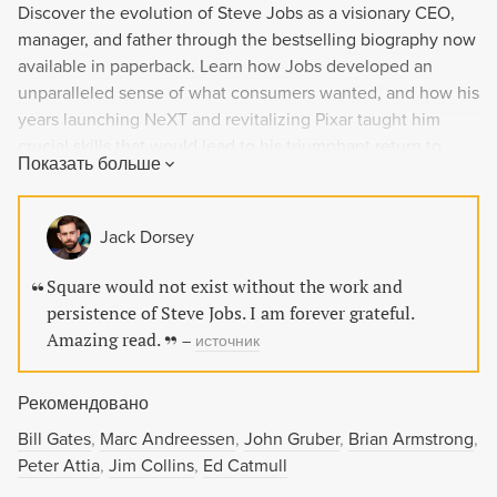
Discover the evolution of Steve Jobs as a visionary CEO,
manager, and father through the bestselling biography now
available in paperback. Learn how Jobs developed an
unparalleled sense of what consumers wanted, and how his
years launching NeXT and revitalizing Pixar taught him
crucial skills that would lead to his triumphant return to
Показать больше
Apple. With a new foreword by Marc Andreessen and new
afterword by the authors.
Jack Dorsey
Square would not exist without the work and
persistence of Steve Jobs. I am forever grateful.
Amazing read.
–
источник
Рекомендовано
Bill Gates
Marc Andreessen
John Gruber
Brian Armstrong
Peter Attia
Jim Collins
Ed Catmull