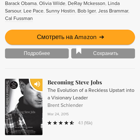
Barack Obama
Olivia Wilde
DeRay Mckesson
Linda
Sarsour
Lee Pace
Sunny Hostin
Bob Iger
Jess Brammar
Cal Fussman
Смотреть на Amazon
➔
Подробнее
Сохранить
Becoming Steve Jobs
The Evolution of a Reckless Upstart into
a Visionary Leader
Brent Schlender
Mar 24, 2015
4.1
(16k)