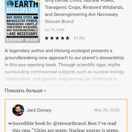
Why Dense Cities, Nuclear Power,
Transgenic Crops, Restored Wildlands,
and Geoengineering Are Necessary
Stewart Brand
Oct 15, 2009
4.1
(1k)
A legendary author and lifelong ecologist presents a
groundbreaking new approach to our planet's stewardship
in this eye-opening book. Through scientific rigor, myths
surrounding controversial subjects such as nuclear energy,
urbanization, and genetic engineering are shattered to
reveal the sources of our current dilemmas. Discover bold
Показать больше
and inventive policies and design-based solutions that aim
to shape a more sustainable society for a thought-
provoking and passionately argued read on one of
Jack Dorsey
May 26, 2020
humanity's hottest issues.
Incredible book by @stewartbrand. Best I’ve read
this year. “Cities are green. Nuclear energy is green.