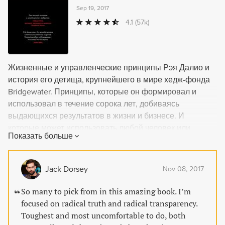
Sep 19, 2017
4.1
(57k)
Жизненные и управленческие принципы Рэя Далио и
история его детища, крупнейшего в мире хедж-фонда
Bridgewater. Принципы, которые он формировал и
использовал в течение сорока лет, добиваясь
выдающихся результатов в жизни и бизнесе. И
которые может использовать любой человек или
Показать больше
компания для достижения своих целей. Рэй Далио не
просто пересказывает свои принципы и свою историю
в книге, он делится размышлениями, которые за ними
Jack Dorsey
Nov 08, 2017
стоят. Структура книги Первая часть - краткая
биография Рэя Далио и история его детища, хедж-
So many to pick from in this amazing book. I’m
фонда Bridgewater, на фоне экономических перипетий
focused on radical truth and radical transparency.
начиная с 1970-х и по сей день. Вторая часть -
Toughest and most uncomfortable to do, both
принципы жизни Рэя. Третья часть - принципы работы,