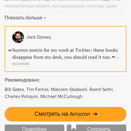
человеческая память несовершенна, поэтому даже
профессионалы высочайшего класса, перегруженные
Показать больше
работой, допускают ошибки, которые оборачиваются
катастрофическими проблемами. Автор предлагает
решить проблему забывчивости с помощью доступного
Jack Dorsey
и очень действенного способа — составления чек-
листов, т. е. контрольных списков необходимых
Success metric for my work at Twitter: these books
действий, с которым должна в процессе работы
disappear from my desk, you should read it too.
–
сверяться вся команда. Область применения чек-
источник
листов практически не ограничена: с их помощью
Рекомендовано
Bill Gates
Tim Ferriss
Malcolm Gladwell
Ramit Sethi
Charles Poliquin
Michael McCullough
Смотреть на Amazon
➔
Подробнее
Сохранить