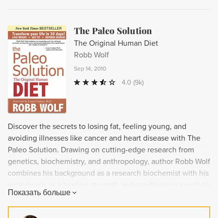
The Paleo Solution
The Original Human Diet
Robb Wolf
Sep 14, 2010
4.0
(9k)
Discover the secrets to losing fat, feeling young, and
avoiding illnesses like cancer and heart disease with The
Paleo Solution. Drawing on cutting-edge research from
genetics, biochemistry, and anthropology, author Robb Wolf
combines his background as a research biochemist with his
experience as a leading strength and conditioning coach to
Показать больше
guide you towards lasting health and wellness. This book
offers simple nutrition, exercise, and lifestyle changes that