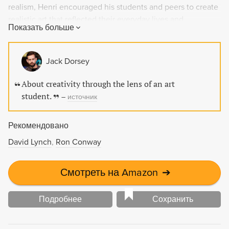
realism, Henri encouraged his students and peers to create
realistic art that reflected their everyday lives and
Показать больше
experiences. This classic work is a must-read for art
enthusiasts and is printed on premium acid-free paper.
Jack Dorsey
About creativity through the lens of an art
student.
–
источник
Рекомендовано
David Lynch
Ron Conway
Смотреть на Amazon
➔
Подробнее
Сохранить