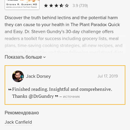
3.9
(739)
Discover the truth behind lectins and the potential harm
they can cause to your health in The Plant Paradox Quick
and Easy. Dr. Steven Gundry's 30-day challenge offers
readers a toolkit for success including grocery lists, meal
plans, time-saving cooking strategies, all-new recipes, and
guidance for families and those following specialized diets.
Показать больше
With incentives, support, and results, going lectin-free has
never been simpler!
Jack Dorsey
Jul 17, 2019
Finished reading. Insightful and comprehensive.
Thanks ⁦@DrGundry⁩
–
источник
Рекомендовано
Jack Canfield