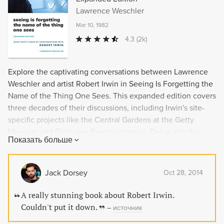
Lawrence Weschler
Mar 10, 1982
4.3
(2k)
Explore the captivating conversations between Lawrence
Weschler and artist Robert Irwin in Seeing Is Forgetting the
Name of the Thing One Sees. This expanded edition covers
three decades of their discussions, including Irwin's site-
specific projects like the Central Gardens at the Getty
Museum and Dia's new Beacon campus. Delve into the
Показать больше
mind of this light and space master and discover why this
book is considered one of the best on an artist.
Jack Dorsey
Oct 28, 2014
A really stunning book about Robert Irwin.
Couldn't put it down.
–
источник