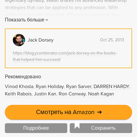
legendary dynasty, Walsh shares his advanced leadership
strategies that can be applied to any profession. With
additional insights from Hall of Fame quarterback Joe
Показать больше
Montana and others, this book will inspire and enlighten
leaders seeking to improve their skills.
Jack Dorsey
Oct 25, 2013
https://blog.ycombinator.com/jack-dorsey-on-the-books-
that-helped-him-succeed/
Рекомендовано
Vinod Khosla
Ryan Holiday
Ryan Sarver
DARREN HARDY
Keith Rabois
Justin Kan
Ron Conway
Noah Kagan
Смотреть на Amazon
➔
Подробнее
Сохранить