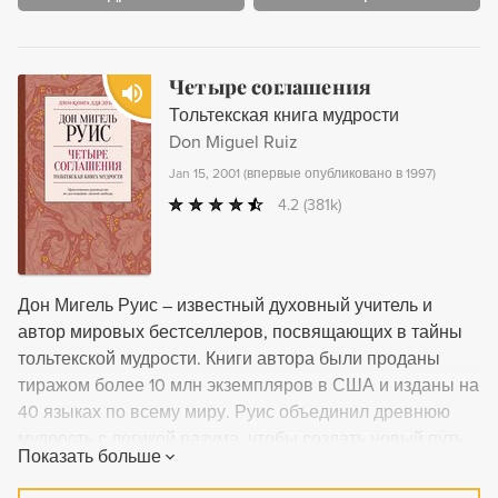
Четыре соглашения
Тольтекская книга мудрости
Don Miguel Ruiz
Jan 15, 2001
(
впервые опубликовано в 1997
)
4.2
(381k)
Дон Мигель Руис – известный духовный учитель и
автор мировых бестселлеров, посвящающих в тайны
тольтекской мудрости. Книги автора были проданы
тиражом более 10 млн экземпляров в США и изданы на
40 языках по всему миру. Руис объединил древнюю
мудрость с логикой разума, чтобы создать новый путь
Показать больше
для стремящихся к истине. Он раскрывает источники
ограничивающих убеждений, которые лишают нас