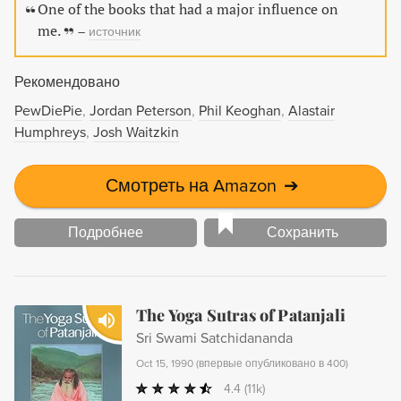
One of the books that had a major influence on
me.
–
источник
Рекомендовано
PewDiePie
Jordan Peterson
Phil Keoghan
Alastair
Humphreys
Josh Waitzkin
Смотреть на Amazon
➔
Подробнее
Сохранить
The Yoga Sutras of Patanjali
Sri Swami Satchidananda
Oct 15, 1990
(
впервые опубликовано в 400
)
4.4
(11k)