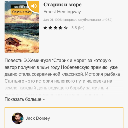
Старик и море
Ernest Hemingway
Jan 01, 1996
(
впервые опубликовано в 1952
)
3.8
(1m)
Повесть Э.Хемингуэя "Старик и море", за которую
автор получил в 1954 году Нобелевскую премию, уже
давно стала современной классикой. История рыбака
Сантьяго - это история нелегкого пути человека на
земле, каждый день ведущего борьбу за жизнь и
вместе с тем стремящегося сосуществовать в
Показать больше
гармонии и согласии с миром, осознающего себя не
одиночкой, как было в предыдущих произведениях
писателя, а частицей огромного и прекрасного мира.
Jack Dorsey