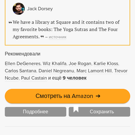
радости и создают ненужные страдания. Книга,
Jack Dorsey
которую вы держите в руках, впервые была
опубликована в 1997 году и около 10 лет была
We have a library at Square and it contains two of
бестселлером The New York Times. В ней вам даны
my favorite books: The Yoga Sutras and The Four
четыре соглашения: никогда не грешите словом, не
Agreements.
–
источник
принимайте ничего на свой счет, не стройте
необоснованных предположений, делайте все в
Рекомендовали
полную меру своих сил и способностей. Учение
тольтеков ставит во главу угла особое состояние духа,
Ellen DeGeneres
Wiz Khalifa
Joe Rogan
Karlie Kloss
позволяющее с легкостью приобщиться к счастью и
Carlos Santana
Daniel Negreanu
Marc Lamont Hill
Trevor
любви. Приняв этот новый кодекс поведения, вы
Ncube
Paul Castain
и ещё
9 человек
сможете по-настоящему изменить свою жизнь и
достичь истинной свободы –– свободы быть собой. И
Смотреть на Amazon
➔
помните: мы здесь для того, чтобы жить, быть
счастливыми и любить.
Подробнее
Сохранить