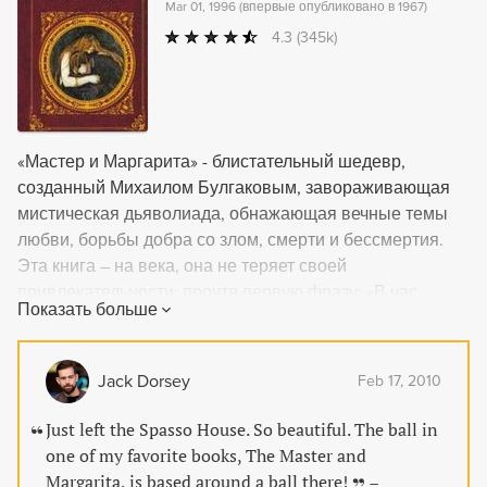
Mar 01, 1996
(
впервые опубликовано в 1967
)
4.3
(345k)
«Мастер и Маргарита» - блистательный шедевр,
созданный Михаилом Булгаковым, завораживающая
мистическая дьяволиада, обнажающая вечные темы
любви, борьбы добра со злом, смерти и бессмертия.
Эта книга – на века, она не теряет своей
привлекательности: прочтя первую фразу: «В час
Показать больше
жаркого весеннего заката на Патриарших прудах
появились двое граждан…», - мы добровольно,
неминуемо и безвозвратно погружаемся в мир
Jack Dorsey
Feb 17, 2010
Мастера, Маргариты, Пилата, Воланда, Азазелло с
Коровьевым и других героев романа.
Just left the Spasso House. So beautiful. The ball in
one of my favorite books, The Master and
Margarita, is based around a ball there!
–