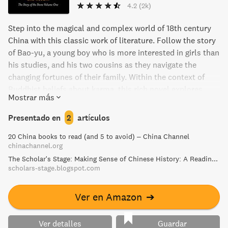
4.2
(2k)
Step into the magical and complex world of 18th century
China with this classic work of literature. Follow the story
of Bao-yu, a young boy who is more interested in girls than
his studies, and his two cousins as they navigate the
changing fortunes of their family. Within the context of
Buddhist beliefs about karma, this rich novel explores
Mostrar más
themes of love, sibling rivalry, political intrigue, and even
murder. Get lost in the beauty and complexity of this
Presentado en
2
artículos
masterpiece of Chinese literature.
20 China books to read (and 5 to avoid) – China Channel
chinachannel.org
The Scholar's Stage: Making Sense of Chinese History: A Reading List
scholars-stage.blogspot.com
Ver en Amazon
➔
Ver detalles
Guardar