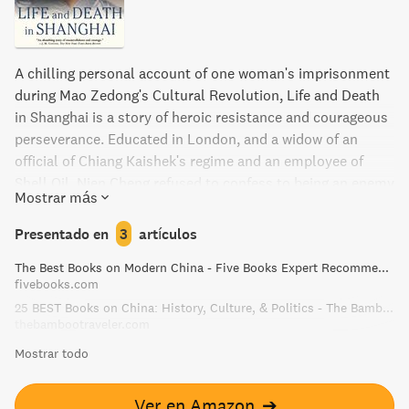
A chilling personal account of one woman's imprisonment
during Mao Zedong's Cultural Revolution, Life and Death
in Shanghai is a story of heroic resistance and courageous
perseverance. Educated in London, and a widow of an
official of Chiang Kaishek's regime and an employee of
Shell Oil, Nien Cheng refused to confess to being an enemy
Mostrar más
of the state, leading to six years of solitary confinement.
The book highlights the fight for power and party factions
Presentado en
3
artículos
of Mao's China and portrays an astounding portrait of one
The Best Books on Modern China - Five Books Expert Recommendations
woman's courage.
fivebooks.com
25 BEST Books on China: History, Culture, & Politics - The Bamboo Traveler
thebambootraveler.com
Mostrar todo
Ver en Amazon
➔