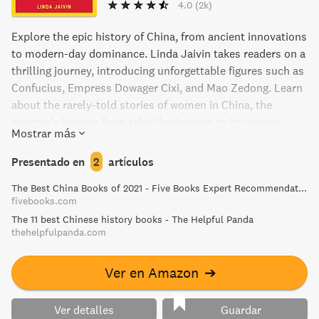
4.0
(2k)
Explore the epic history of China, from ancient innovations
to modern-day dominance. Linda Jaivin takes readers on a
thrilling journey, introducing unforgettable figures such as
Confucius, Empress Dowager Cixi, and Mao Zedong. Learn
about the rarely-told stories of women in China, the
country's journey from tribal beginnings to its current
Mostrar más
communist state, and the challenges still faced today.
Discover the powerful influence of Chinese philosophy,
Presentado en
2
artículos
commerce, and innovation on our world, and gain a deeper
The Best China Books of 2021 - Five Books Expert Recommendations
understanding of this rising superpower.
fivebooks.com
The 11 best Chinese history books - The Helpful Panda
thehelpfulpanda.com
Ver en Amazon
➔
Ver detalles
Guardar