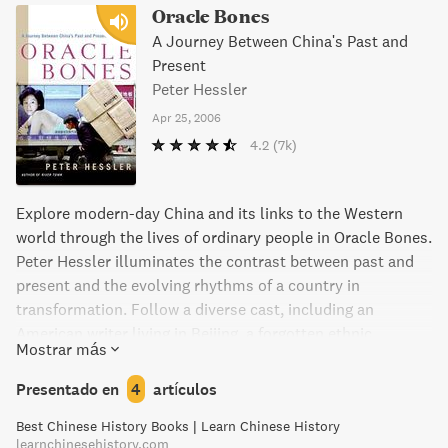
and crushed millions of people, including her parents.
Oracle Bones
A Journey Between China's Past and
Present
Peter Hessler
Apr 25, 2006
4.2
(7k)
Explore modern-day China and its links to the Western
world through the lives of ordinary people in Oracle Bones.
Peter Hessler illuminates the contrast between past and
present and the evolving rhythms of a country in
transformation. Follow a diverse cast, including an
American writer living in Beijing, a forgotten ethnic
Mostrar más
minority member seeking freedom in the United States,
and a scholar of oracle-bone inscriptions, all struggling to
Presentado en
4
artículos
understand the historical forces that have shaped their
Best Chinese History Books | Learn Chinese History
lives. Hessler excavates the past, putting a human face on
learnchinesehistory.com