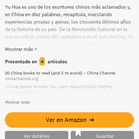
Yu Hua es uno de los escritores chinos más aclamados y,
en China en diez palabras, recapitula, mezclando
experiencias propias y ajenas, los cincuenta últimos años
de la historia de su país. De la Revolución Cultural en la
que se crió al coloso del capitalismo en el que vive hoy, Yu
Hua no deja de encontrar extrañas similitudes, insólitas
Mostrar más
pervivencias, entre dos épocas aparentemente muy
alejadas. Una serie de palabras clave como «pueblo»,
Presentado en
4
artículos
«líder» o «revolución» parecen unirlas, e incluso algunas
20 China books to read (and 5 to avoid) – China Channel
como «imitación» y «enredar», que definen muy bien «la
chinachannel.org
incapacidad de distinguir el bien del mal en la China de
9 Great Books to Help You Learn About China's History
hoy», retrotraen sin gran dificultad a los tiempos de los
theculturetrip.com
dazibaos y las brigadas rebeldes. Inteligente, sutil,
Mostrar todo
divertidísimo y muy incisivo, este libro es un compendio
de anécdotas y reflexiones imprescindible para entender
el pasado y el presente de China. Yu Hua nació en 1960 en
Ver en Amazon
➔
Hangzhou, provincia de Zheijang (China). Se crió en los
años de la Revolución Cultural. Aunque estudió
Ver detalles
Guardar