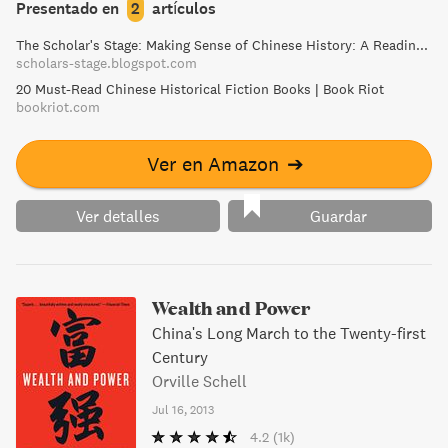
Mirko Lauer y Jéssica McLauchlan. Pekín: Ediciones en
Presentado en
2
artículos
Lenguas Extranjeras (外文出版社), 1992. Dinastía Ming,
The Scholar's Stage: Making Sense of Chinese History: A Reading List
siglo XIV. Considerada una de las cuatro Grandes Novelas
scholars-stage.blogspot.com
Clásicas del canon chino, A la orilla del agua narra las
20 Must-Read Chinese Historical Fiction Books | Book Riot
peripecias de un numeroso grupo de bandidos y forajidos
bookriot.com
durante la dinastía Song, que acabarán convirtiéndose en
héroes de la resistencia contra los «invasores
Ver en Amazon
➔
extranjeros».
Ver detalles
Guardar
Wealth and Power
China's Long March to the Twenty-first
Century
Orville Schell
Jul 16, 2013
4.2
(1k)