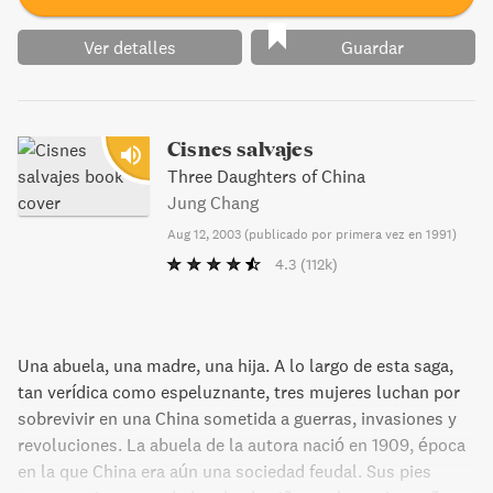
Ver detalles
Guardar
Cisnes salvajes
Three Daughters of China
Jung Chang
Aug 12, 2003
(
publicado por primera vez en 1991
)
4.3
(112k)
Una abuela, una madre, una hija. A lo largo de esta saga,
tan verídica como espeluznante, tres mujeres luchan por
sobrevivir en una China sometida a guerras, invasiones y
revoluciones. La abuela de la autora nació en 1909, época
en la que China era aún una sociedad feudal. Sus pies