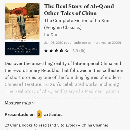
The Real Story of Ah-Q and
Other Tales of China
The Complete Fiction of Lu Xun
(Penguin Classics)
Lu Xun
Jan 26, 2010
(
publicado por primera vez en 2009
)
3.9
(1k)
Discover the unsettling reality of late-imperial China and
the revolutionary Republic that followed in this collection
of short stories by one of the founding figures of modern
Chinese literature. Lu Xun's celebrated works, including
'The Real Story of Ah-Q' and 'Diary of a Madman,' paint a
vivid picture of superstition, poverty, and complacence.
Mostrar más
With a new translation by Julia Lovell and additional
features such as an introduction to Lu Xun's life and
Presentado en
3
artículos
suggested reading, this edition is a must-read for anyone
20 China books to read (and 5 to avoid) – China Channel
interested in Chinese literature and history.