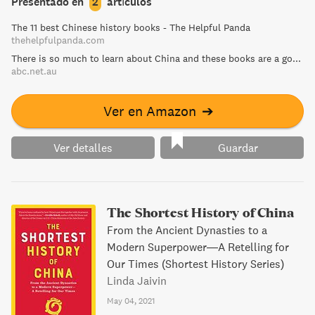
Presentado en
2
artículos
investigation into China's Communist Party, and the
The 11 best Chinese history books - The Helpful Panda
integral role it has played in the country's rise as a global
thehelpfulpanda.com
superpower and rival to the United States. Many books
There is so much to learn about China and these books are a good start - ABC News
have examined China's economic rise, human rights
abc.net.au
record, turbulent history, and relations with the U.S.; none
until now, however, have tackled the issue central to
Ver en Amazon
➔
understanding all of these issues: how the ruling
communist government works. The Party delves deeply
into China's secretive political machine.
Ver detalles
Guardar
The Shortest History of China
From the Ancient Dynasties to a
Modern Superpower―A Retelling for
Our Times (Shortest History Series)
Linda Jaivin
May 04, 2021