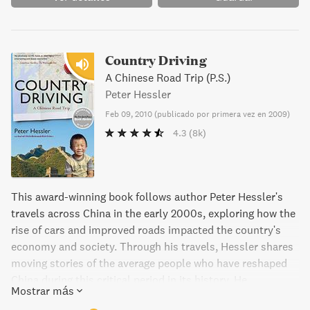
como definitivo para entender este país que sin duda
tendrá un rol principal en nuestro futuro.
Country Driving
A Chinese Road Trip (P.S.)
Peter Hessler
Feb 09, 2010
(
publicado por primera vez en 2009
)
4.3
(8k)
This award-winning book follows author Peter Hessler's
travels across China in the early 2000s, exploring how the
rise of cars and improved roads impacted the country's
economy and society. Through his travels, Hessler shares
moving stories of the average people who have reshaped
China during this critical period in its history. He
Mostrar más
investigates the abandonment of rural regions, the