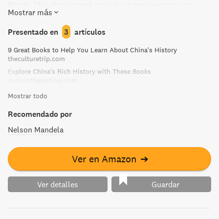
March. This classic work includes extensive notes on
Mostrar más
military and political developments in China, further
interviews with Mao Tse-tung, and a chronology covering
Presentado en
3
artículos
125 years of Chinese revolution. Learn about the men and
9 Great Books to Help You Learn About China's History
women who were instrumental in making China what it is
theculturetrip.com
today in nearly a hundred detailed biographies.
Explore China's Rich History with These Books
explorethearchive.com
Mostrar todo
Recomendado por
Nelson Mandela
Ver en Amazon
➔
Ver detalles
Guardar