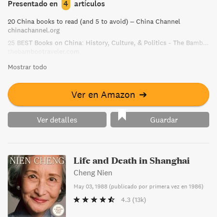
Presentado en
4
artículos
quienes se ven obligados a abandonar sus casas para
20 China books to read (and 5 to avoid) – China Channel
labrarse un futuro.
chinachannel.org
25 BEST Books on China: History, Culture, & Politics - The Bamboo Traveler
thebambootraveler.com
Mostrar todo
Ver en Amazon
➔
Ver detalles
Guardar
Life and Death in Shanghai
Cheng Nien
May 03, 1988
(
publicado por primera vez en 1986
)
4.3
(13k)