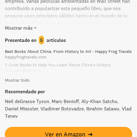
empresa. Varias películas ambientadas en Wall Street han
contribuido a popularizar este pequeño libro, que nos
propone unos principios válidos tanto en el mundo de la
estrategia militar como en el de los negocios o la política.
Mostrar más
A pesar de su antigüedad, se trata de un libro
extremadamente moderno, que ayudará a reflexionar
Presentado en
5
artículos
sobre cualquier tipo de problema y a plantear las
Best Books About China: From History to Art - Happy Frog Travels
estrategias necesarias para solucionarlo sin conflictos. LA
happyfrogtravels.com
EXCELENCIA SUPREMA CONSISTE EN QUEBRAR LA
9 Great Books to Help You Learn About China's History
RESISTENCIA DEL ENEMIGO SIN LUCHAR (III-2) . El arte de
theculturetrip.com
la guerra es el mejor libro de estrategia de todos los
Mostrar todo
tiempos. Ideal para aplicar en todos los aspectos de la
vida para conseguir la victoria sin entrar en conflicto.
Recomendado por
Neil deGrasse Tyson
Marc Benioff
Aly-Khan Satchu
Daniel Miessler
Vladimer Botsvadze
Ibrahim Salawu
Vlad
Tenev
Ver en Amazon
➔