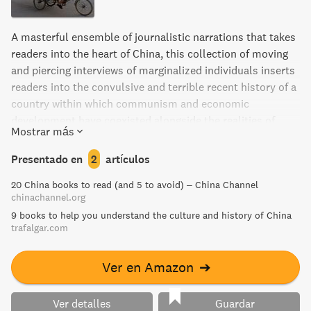
A masterful ensemble of journalistic narrations that takes
readers into the heart of China, this collection of moving
and piercing interviews of marginalized individuals inserts
readers into the convulsive and terrible recent history of a
country within which communism and economic
development have coexisted alongside the realities of
Mostrar más
starvation and cannibalism, of torture and political
control, and of violence and injustice. At the same time,
Presentado en
2
artículos
the book leads readers through mesmerizing ancestral
20 China books to read (and 5 to avoid) – China Channel
traditions and beliefs, providing a perspective of the
chinachannel.org
Chinese reality that is completely different from the one
9 books to help you understand the culture and history of China
that tends to circulate within Western media. One of the
trafalgar.com
traditions depicted is that of the corpse walkers: people
who are hired to transport those who died far from their
Ver en Amazon
➔
places of origin back to their homes so their souls can find
peace, a process carried out with mysterious and mythical
processions in which the corpse is treated as if it were still
Ver detalles
Guardar