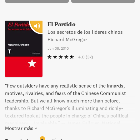
El Partido
Los secretos de los líderes chinos
Richard McGregor
Jun 08, 2010
4.0
(3k)
"Few outsiders have any realistic sense of the innards,
motives, rivalries, and fears of the Chinese Communist
leadership. But we all know much more than before,
thanks to Richard McGregor's illuminating and richly-
textured look at the people in charge of China's political
machinery.... Invaluable." -- James Fallows, National
Mostrar más
Correspondent for The Atlantic The Party is Financial
Times reporter Richard McGregor's eye-opening