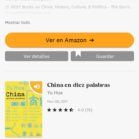
the history of China and capturing its soul as it undergoes
25 BEST Books on China: History, Culture, & Politics - The Bamboo Traveler
a momentous change.
thebambootraveler.com
Mostrar todo
Ver en Amazon
➔
Ver detalles
Guardar
China en diez palabras
Yu Hua
Nov 08, 2011
4.0
(7k)