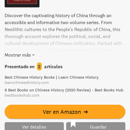
Discover the captivating history of China through an
accessible and informative two-volume series. From
Neolithic cultures to the People's Republic of China, this
thorough account explores the political, social, and
cultural development of Chinese civilization. Packed with
illustrations, maps, and recommendations for further
Mostrar más
reading, this introduction offers a balanced and thoughtful
examination of China's fascinating past.
Presentado en
2
artículos
Best Chinese History Books | Learn Chinese History
learnchinesehistory.com
6 Best Books on Chinese History (2020 Review) - Best Books Hub
bestbookshub.com
Ver en Amazon
➔
Ver detalles
Guardar