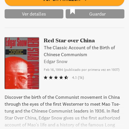
Ver detalles
Guardar
Red Star over China
The Classic Account of the Birth of
Chinese Communism
Edgar Snow
Feb 16, 1994
(
publicado por primera vez en 1937
)
4.1
(1k)
Discover the birth of the Communist movement in China
through the eyes of the first Westerner to meet Mao Tse-
tung and the Chinese Communist leaders in 1936. In Red
Star Over China, Edgar Snow gives us the first authorized
account of Mao's life and a history of the famous Long