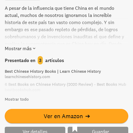
A pesar de la influencia que tiene China en el mundo
actual, muchos de nosotros ignoramos la increíble
historia de este país tan vasto como complejo. Y sin
embargo es ese pasado repleto de pérdidas, de logros
sobrehumanos y de invenciones inauditas el que define y
explica la superpotencia que es China hoy en día. Desde
Mostrar más
Confucio hasta Mao, y desde el alba de las leyendas a
través de una sucesión de dinastías hasta el clamor de la
Presentado en
3
artículos
revolución y del capitalismo escurridizo actual, John Keay
Best Chinese History Books | Learn Chinese History
ofrece un relato cautivador de la nación más grande y
learnchinesehistory.com
menos comprendida del mundo. Esta narración, que
6 Best Books on Chinese History (2020 Review) - Best Books Hub
utiliza los resultados de las investigaciones más
bestbookshub.com
recientes, cobra vida a través de varias anécdotas y se ve
Mostrar todo
enriquecida mediante comparaciones provocadoras, cubre
3.000 años de logros extraordinarios y recorre todas las
regiones de China, desde los grandes centros urbanos
Ver en Amazon
➔
hasta los lugares más remotos. Este relato, tan digno de
crédito como lleno de preguntas, es tan indispensable
Ver detalles
Guardar