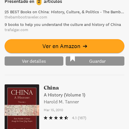
Presentado en
2
artículos
Daoists, and Buddhist pilgrims allow him to paint a vivid
25 BEST Books on China: History, Culture, & Politics - The Bamboo Traveler
picture of this awakening of faith in the world's newest
thebambootraveler.com
superpower.
9 books to help you understand the culture and history of China
trafalgar.com
Ver en Amazon
➔
Ver detalles
Guardar
China
A History (Volume 1)
Harold M. Tanner
Mar 15, 2010
4.1
(167)