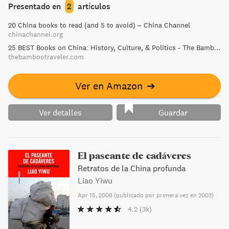
transformation of small farming villages, and the hope for
Presentado en
2
artículos
industrial growth in previously agricultural areas. This
20 China books to read (and 5 to avoid) – China Channel
compelling and insightful narrative provides a unique
chinachannel.org
perspective on modern China.
25 BEST Books on China: History, Culture, & Politics - The Bamboo Traveler
thebambootraveler.com
Ver en Amazon
➔
Ver detalles
Guardar
El paseante de cadáveres
Retratos de la China profunda
Liao Yiwu
Apr 15, 2008
(
publicado por primera vez en 2003
)
4.2
(3k)