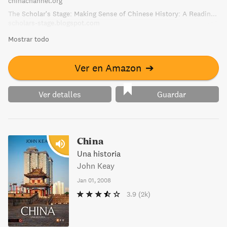
chinachannel.org
The Scholar's Stage: Making Sense of Chinese History: A Reading List
scholars-stage.blogspot.com
Mostrar todo
Ver en Amazon
➔
Ver detalles
Guardar
China
Una historia
John Keay
Jan 01, 2008
3.9
(2k)