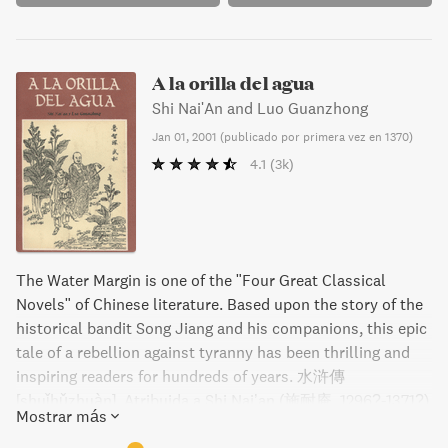
A la orilla del agua
Shi Nai'An and Luo Guanzhong
Jan 01, 2001
(
publicado por primera vez en 1370
)
4.1
(3k)
The Water Margin is one of the "Four Great Classical
Novels" of Chinese literature. Based upon the story of the
historical bandit Song Jiang and his companions, this epic
tale of a rebellion against tyranny has been thrilling and
inspiring readers for hundreds of years. 水浒傳
[shuǐhǔzhuàn]. Atribuida a Shi Nai’an (施耐庵, 1296?-1371?)
Mostrar más
y Luo Guanzhong (罗贯中, 1330?-1400?). Traducción de