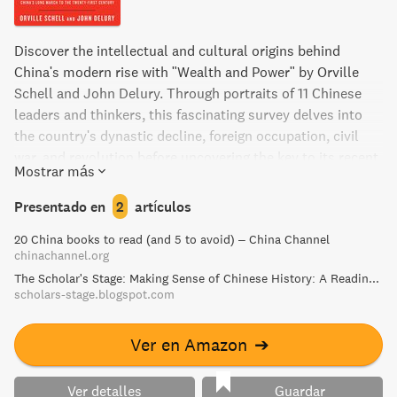
Discover the intellectual and cultural origins behind
China's modern rise with "Wealth and Power" by Orville
Schell and John Delury. Through portraits of 11 Chinese
leaders and thinkers, this fascinating survey delves into
the country's dynastic decline, foreign occupation, civil
war, and revolution before uncovering the key to its recent
Mostrar más
success - a determined pursuit of "wealth and power." This
insightful book provides much-needed insight into China's
Presentado en
2
artículos
progression and the future it is shaping for us all. Named
20 China books to read (and 5 to avoid) – China Channel
one of the best books of the year by St. Louis Post-
chinachannel.org
Dispatch, it is a must-read for anyone interested in the
The Scholar's Stage: Making Sense of Chinese History: A Reading List
world's fastest-rising superpower.
scholars-stage.blogspot.com
Ver en Amazon
➔
Ver detalles
Guardar