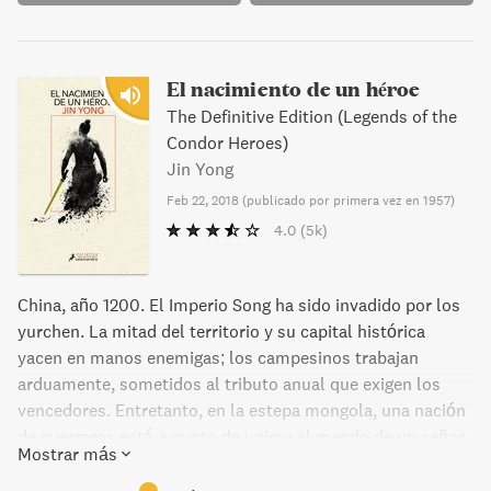
El nacimiento de un héroe
The Definitive Edition (Legends of the
Condor Heroes)
Jin Yong
Feb 22, 2018
(
publicado por primera vez en 1957
)
4.0
(5k)
China, año 1200. El Imperio Song ha sido invadido por los
yurchen. La mitad del territorio y su capital histórica
yacen en manos enemigas; los campesinos trabajan
arduamente, sometidos al tributo anual que exigen los
vencedores. Entretanto, en la estepa mongola, una nación
de guerreros está a punto de unirse al mando de un señor
Mostrar más
de la guerra cuyo nombre perdurará eternamente: Gengis
Kan. Guo Jing, privilegiado, astuto y entrenado a la