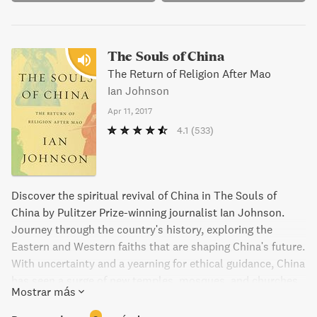
The Souls of China
The Return of Religion After Mao
Ian Johnson
Apr 11, 2017
4.1
(533)
Discover the spiritual revival of China in The Souls of
China by Pulitzer Prize-winning journalist Ian Johnson.
Journey through the country's history, exploring the
Eastern and Western faiths that are shaping China's future.
With uncertainty and a yearning for ethical guidance, China
has seen a surge of new temples, mosques, and churches,
Mostrar más
as well as sects and cults. Ian Johnson's firsthand
experiences with underground church members, rural