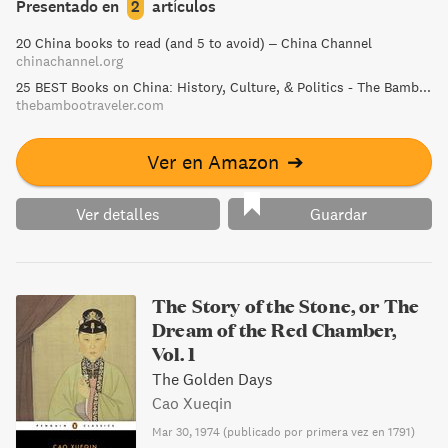
Presentado en
2
artículos
century China. Through surprising discoveries and
20 China books to read (and 5 to avoid) – China Channel
untangling dark pasts, the book provides an intimate and
chinachannel.org
captivating look at the true heart of a city undergoing a
25 BEST Books on China: History, Culture, & Politics - The Bamboo Traveler
renaissance.
thebambootraveler.com
Ver en Amazon
➔
Ver detalles
Guardar
The Story of the Stone, or The
Dream of the Red Chamber,
Vol. 1
The Golden Days
Cao Xueqin
Mar 30, 1974
(
publicado por primera vez en 1791
)