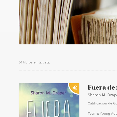
51 libros en la lista
Fuera de
Sharon M. Drap
Calificación de G
Teen & Young Adu