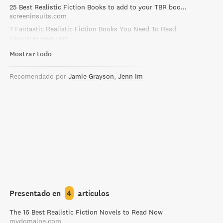
25 Best Realistic Fiction Books to add to your TBR book list! - Screeninsuits
screeninsuits.com
7 Fantastic Realistic Fiction Books You Need To Read
rtbookreviews.com
Mostrar todo
Recomendado por
Jamie Grayson
Jenn Im
Presentado en
4
artículos
The 16 Best Realistic Fiction Novels to Read Now
mydomaine.com