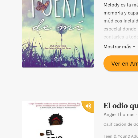
Melody es la má
memoria y capac
médicos incluid
especial donde l
contarles a tod
porque Melody n
Mostrar más
Fuera de mí hab
perseverancia. 
Ver en A
capaces de hace
El odio q
Angie Thomas
Calificación de G
Teen & Young Adu