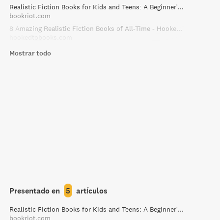
Realistic Fiction Books for Kids and Teens: A Beginner's Guide
bookriot.com
8 Amazing Realistic Fiction Books of All-Time - Hooked To Books
hookedtobooks.com
Mostrar todo
Presentado en
5
artículos
Realistic Fiction Books for Kids and Teens: A Beginner's Guide
bookriot.com