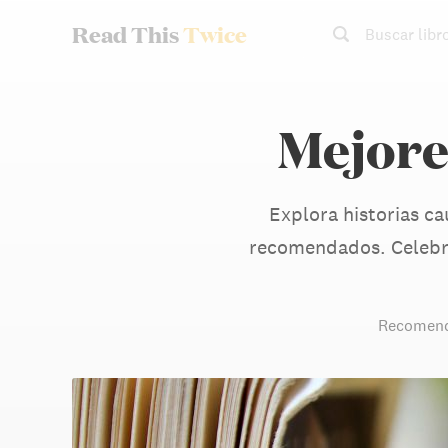
Read This
Twice
Buscar libr
Mejores
Explora historias cau
recomendados. Celebrad
Recomend