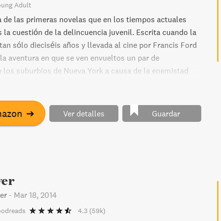
oung Adult
 de las primeras novelas que en los tiempos actuales
s la cuestión de la delincuencia juvenil. Escrita cuando la
an sólo dieciséis años y llevada al cine por Francis Ford
 la aventura en que se ven envueltos un par de
 los suburbios de Nueva York a causa de la enemistad
 raíz de una pelea cuyos motivos habría que detectar en
 sociales y económicas, Ponyboy y Johnny tienen que huir
ramente culpables.
mazon
➔
Ver detalles
Guardar
ver
er
-
Mar 18, 2014
oodreads
4.3
(59k)