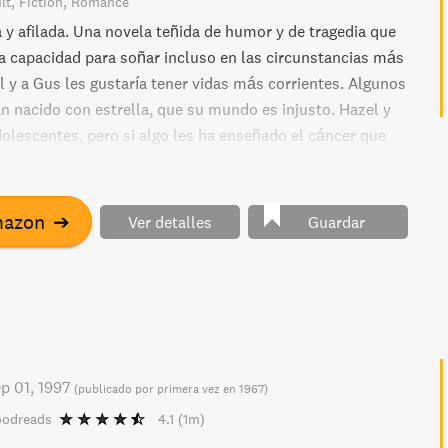
lt
Fiction
Romance
a y afilada. Una novela teñida de humor y de tragedia que
a capacidad para soñar incluso en las circunstancias más
el y a Gus les gustaría tener vidas más corrientes. Algunos
an nacido con estrella, que su mundo es injusto. Hazel y
olescentes, pero si algo les ha enseñado el cáncer que
es que no hay tiempo para lamentos, porque, nos guste o
el hoy y el ahora. Y por ello, con la intención de hacer
or deseo de Hazel —conocer a su escritor favorito—,
mazon
➔
Ver detalles
Guardar
el Atlántico para vivir una aventura contrarreloj, tan
desgarradora. Destino: Ámsterdam, el lugar donde reside
 malhumorado escritor, la única persona que tal vez
s a ordenar las piezas del enorme rompecabezas del que
p 01, 1997
(
publicado por primera vez en 1967
)
oodreads
4.1
(1m)