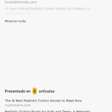
hookedtobooks.com
16 Hard-Hitting Realistic Fiction Books For Grades 6-8 (11-13 Yrs)
bookforbug.com
Mostrar todo
Presentado en
6
artículos
The 16 Best Realistic Fiction Novels to Read Now
mydomaine.com
Realistic Fiction Books for Kids and Teens: A Beginner's Guide