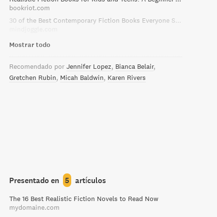
bookriot.com
30 of the Best Contemporary Fiction Books Everyone Should Read
mindjoggle.com
Mostrar todo
Recomendado por
Jennifer Lopez
Bianca Belair
Gretchen Rubin
Micah Baldwin
Karen Rivers
Presentado en
5
artículos
The 16 Best Realistic Fiction Novels to Read Now
mydomaine.com