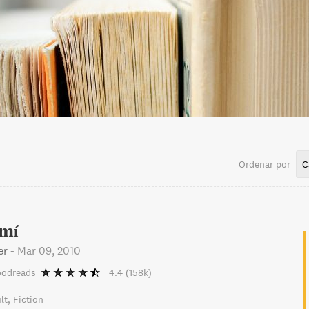
Ordenar por
C
 mí
er
-
Mar 09, 2010
oodreads
4.4
(158k)
lt
Fiction