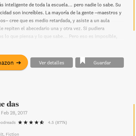
s inteligente de toda la escuela… pero nadie lo sabe. Su
idad son increíbles. La mayoría de la gente –maestros y
os– cree que es medio retardada, y asiste a un aula
e repiten el abecedario una y otra vez. Si pudiera
os lo que piensa y lo que sabe… Pero eso es imposible,
o puede hablar ni caminar ni escribir… ni casi nada.
la de una vida extraordinaria, plena de curiosidad y
Una historia de superación que demuestra lo que somos
mazon
➔
Ver detalles
Guardar
r por el solo hecho de tener la dignidad de ser humanos.
ue das
-
Feb 28, 2017
oodreads
4.5
(877k)
lt
Fiction