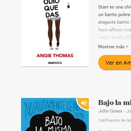
Starr es una ch
un barrio pobre
elegante barrio 
hace añicos cuan
mejor amigo, Kh
todo lo que Sta
Mostrar más
podrá ser usado
todo es que am
Ver en A
fin a su vida.
Bajo la m
John Green
-
Ja
Calificación de G