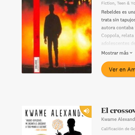
Fiction
Teen & Y
Rebeldes es una
trata sin tapujo
autora contaba t
Coppola, relata
adolescentes de
entre bandas. A
Mostrar más
las diferencias
sin ser verdade
Ver en A
El crosso
Kwame Alexand
Calificación de G