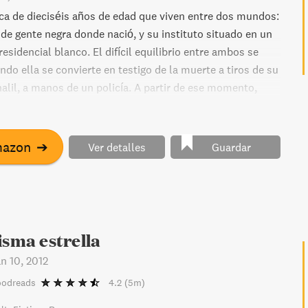
ica de dieciséis años de edad que viven entre dos mundos:
 de gente negra donde nació, y su instituto situado en un
residencial blanco. El difícil equilibrio entre ambos se
do ella se convierte en testigo de la muerte a tiros de su
alil, a manos de un policía. A partir de ese momento,
rr diga acerca de la aterradora noche que cambió su vida
 de excusa por uno y como armas por otros. Y lo peor de
bos bandos esperan que dé un paso en falso para poner
mazon
➔
Ver detalles
Guardar
isma estrella
n 10, 2012
oodreads
4.2
(5m)