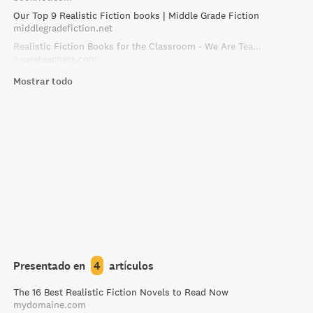
Our Top 9 Realistic Fiction books | Middle Grade Fiction
middlegradefiction.net
Realistic Fiction Books for the Classroom - We Are Teachers
weareteachers.com
Mostrar todo
Presentado en
4
artículos
The 16 Best Realistic Fiction Novels to Read Now
mydomaine.com