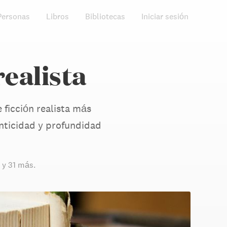
Personas
Libros
Bibliotecas
Iniciar sesión
realista
e ficción realista más
enticidad y profundidad
y 31 más
.