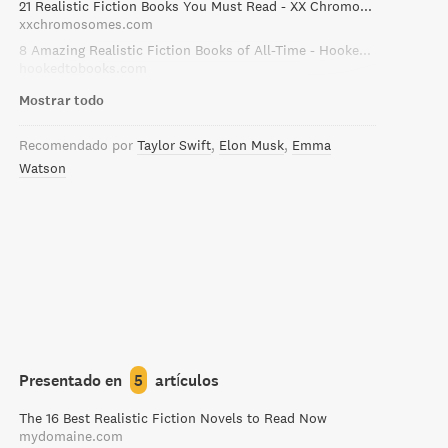
21 Realistic Fiction Books You Must Read - XX Chromosomes
xxchromosomes.com
8 Amazing Realistic Fiction Books of All-Time - Hooked To Books
hookedtobooks.com
Mostrar todo
Recomendado por
Taylor Swift
Elon Musk
Emma
Watson
Presentado en
5
artículos
The 16 Best Realistic Fiction Novels to Read Now
mydomaine.com