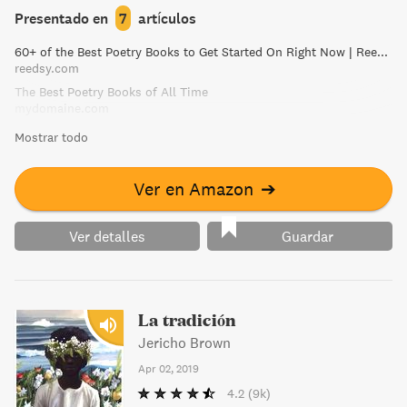
Presentado en
7
artículos
60+ of the Best Poetry Books to Get Started On Right Now | Reedsy Discovery
reedsy.com
The Best Poetry Books of All Time
mydomaine.com
Mostrar todo
Ver en Amazon
➔
Ver detalles
Guardar
La tradición
Jericho Brown
Apr 02, 2019
4.2
(9k)