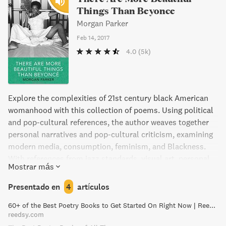
Things Than Beyonce
Morgan Parker
Feb 14, 2017
4.0
(5k)
Explore the complexities of 21st century black American
womanhood with this collection of poems. Using political
and pop-cultural references, the author weaves together
personal narratives and pop-cultural criticism, examining
modern media, consumption, feminism, and Blackness.
With references from jazz standards, visual art, personal
Mostrar más
family history, and Hip Hop, this book is a multifarious
exploration of femininity and race in the contemporary
Presentado en
4
artículos
American political climate. Delve into the mythology and
60+ of the Best Poetry Books to Get Started On Right Now | Reedsy Discovery
sorrow, vulnerability and posturing, desire and disgust,
reedsy.com
tragedy and excellence of this captivating collection.