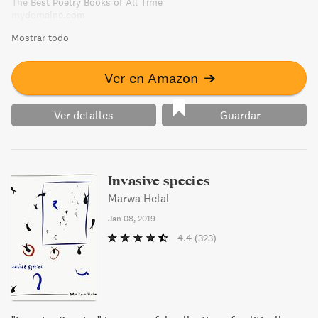
The Best Poetry Books of All Time
mydomaine.com
Mostrar todo
Ver en Amazon
➔
Ver detalles
Guardar
Invasive species
Marwa Helal
Jan 08, 2019
4.4
(323)