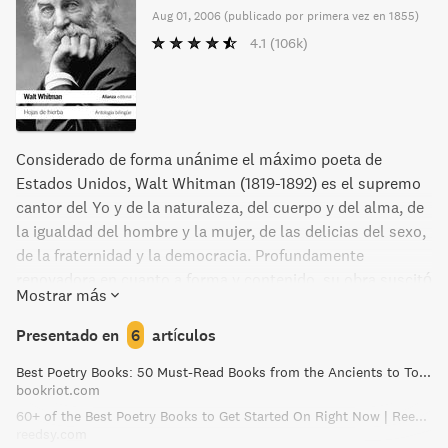
Aug 01, 2006
(
publicado por primera vez en 1855
)
4.1
(106k)
Considerado de forma unánime el máximo poeta de
Estados Unidos, Walt Whitman (1819-1892) es el supremo
cantor del Yo y de la naturaleza, del cuerpo y del alma, de
la igualdad del hombre y la mujer, de las delicias del sexo,
de la fraternidad y la democracia. Profundamente
renovadora en cuanto a forma y contenido, su obra suscitó
Mostrar más
una oleada de entusiasmo y controversias. Aparecida en
1855, “Hojas de hierba” vio nueve ediciones corregidas y
Presentado en
6
artículos
aumentadas en vida del poeta. La presente antología
Best Poetry Books: 50 Must-Read Books from the Ancients to Today
bilingüe, traducida, prologada y anotada por Manuel Villar
bookriot.com
Raso, ofrece los poemas de Whitman en sus primeras
60+ of the Best Poetry Books to Get Started On Right Now | Reedsy Discovery
versiones, en las cuales el impulso que les dio origen se
reedsy.com
manifiesta con mayor fidelidad que en las últimas,