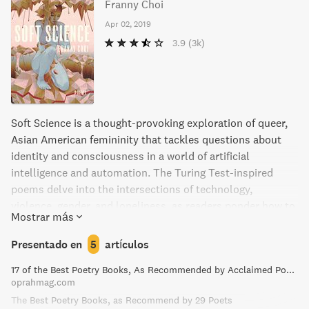
Franny Choi
Apr 02, 2019
3.9
(3k)
Soft Science is a thought-provoking exploration of queer,
Asian American femininity that tackles questions about
identity and consciousness in a world of artificial
intelligence and automation. The Turing Test-inspired
poems delve into the intersections of technology,
violence, gender, and loneliness, as readers ponder how to
Mostrar más
remain tender and feeling in the face of a violent world.
Presentado en
5
artículos
17 of the Best Poetry Books, As Recommended by Acclaimed Poets
oprahmag.com
The Best Poetry Books, as Recommend by 29 Poets