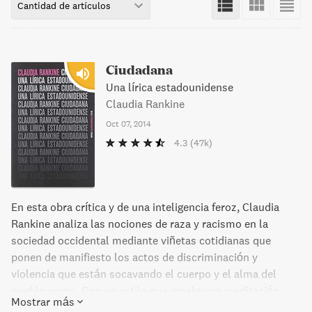
Cantidad de artículos
Ciudadana
Una lírica estadounidense
Claudia Rankine
Oct 07, 2014
4.3
(47k)
En esta obra crítica y de una inteligencia feroz, Claudia
Rankine analiza las nociones de raza y racismo en la
sociedad occidental mediante viñetas cotidianas que
ponen de manifiesto los actos de discriminación y
violencia que están socavando el cuerpo y el alma del
pueblo negro. Con un estilo que amalgama meditación,
Mostrar más
imagen y verso, la autora conforma un poderoso