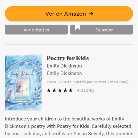
like “love” and “illness” now relegated to the Museum of
Obsolescence. These poems reveal the realities of life
Ver en Amazon
➔
lived here, on the ground, where a daughter is imprisoned
in the basement by her own father, where celebrities and
Ver detalles
Guardar
pop stars walk among us, and where the poet herself loses
her father, one of the engineers who worked on the Hubble
Space Telescope. With this remarkable third collection,
Smith establishes herself among the best poets of her
Poetry for Kids
generation.
Emily Dickinson
Emily Dickinson
Dec 01, 2016
(
publicado por primera vez en 2009
)
4.3
(279)
Introduce your children to the beautiful works of Emily
Dickinson's poetry with Poetry for Kids. Carefully selected
by poet, scholar, and professor Susan Snively, this premier