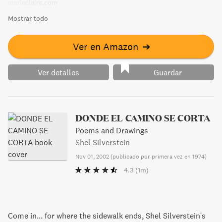
marieclaire.com
triumphs.
Mostrar todo
Ver en Amazon
➔
Ver detalles
Guardar
DONDE EL CAMINO SE CORTA
Poems and Drawings
Shel Silverstein
Nov 01, 2002
(
publicado por primera vez en 1974
)
4.3
(1m)
Come in... for where the sidewalk ends, Shel Silverstein's