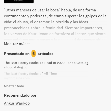
"Otras maneras de usar la boca" habla, de una forma
contundente y poderosa, de cómo superar los golpes de la
vida: el abuso, el desamor, la pérdida y las ideas
preconcebidas sobre la feminidad. Siempre impactantes,
los versos de Kaur llenan de fortaleza al lector, que siente
esas palabras como suyas y la necesidad de transcribirlas
Mostrar más
y compartirlas.
Presentado en
6
artículos
The Best Poetry Books To Read In 2020 - Shop Catalog
shopcatalog.com
The Best Poetry Books of All Time
mydomaine.com
Mostrar todo
Recomendado por
Ankur Warikoo