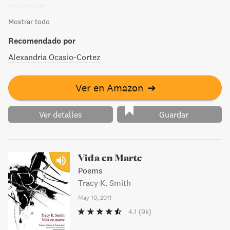
reedsy.com
Mostrar todo
Recomendado por
Alexandria Ocasio-Cortez
Ver en Amazon
➔
Ver detalles
Guardar
Vida en Marte
Poems
Tracy K. Smith
May 10, 2011
4.1
(9k)