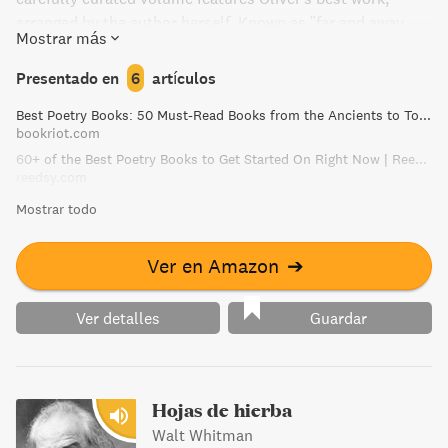
arranged by the author herself. Known as "far and away,
Mostrar más
this country's best selling poet," Oliver's masterful verse
will leave you feeling inspired and enlightened by her
Presentado en
6
artículos
passionate observations of the natural world.
Best Poetry Books: 50 Must-Read Books from the Ancients to Today
bookriot.com
60+ of the Best Poetry Books to Get Started On Right Now | Reedsy Discovery
reedsy.com
Mostrar todo
Ver en Amazon
➔
Ver detalles
Guardar
Hojas de hierba
Walt Whitman