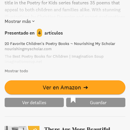
title in the Poetry for Kids series features 35 poems that
appeal to both children and families alike. With stunning
illustrations by Christine Davenier and expert explanations
Mostrar más
of each poem, this gentle introduction is organized by
season and includes important word definitions and a
Presentado en
4
artículos
foreword.
20 Favorite Children's Poetry Books ~ Nourishing My Scholar
nourishingmyscholar.com
The Best Poetry Books for Children | Imagination Soup
imaginationsoup.net
Mostrar todo
Ver en Amazon
➔
Ver detalles
Guardar
There Are More Beautiful