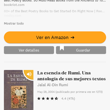
Best Poetry Books: 50 Must-Read Books from the Ancients to Today
los poemas, en edición ilustrada. Esta obra es una
bookriot.com
brillante muestra del estilo poético de la gran escritora
60+ of the Best Poetry Books to Get Started On Right Now | Reedsy Discovery
estadounidense, de versos alternativamente brutales y
reedsy.com
suaves, cortantes y acariciadores.
Mostrar todo
Ver en Amazon
➔
Ver detalles
Guardar
La esencia de Rumi. Una
antología de sus mejores textos
Jalal Al-Din Rumi
May 28, 2004
(
publicado por primera vez en 1273
)
4.4
(47k)