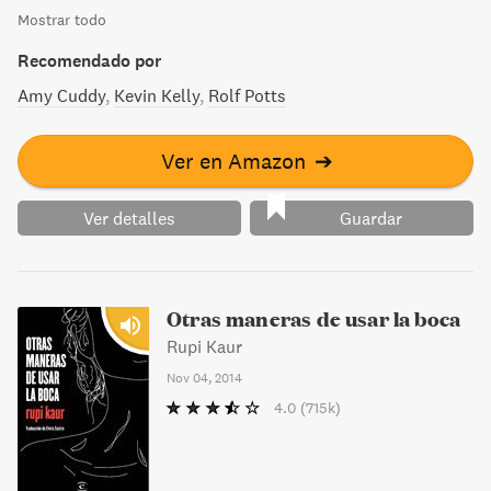
Mostrar todo
expurgadas por el propio poeta.
Recomendado por
Amy Cuddy
Kevin Kelly
Rolf Potts
Ver en Amazon
➔
Ver detalles
Guardar
Otras maneras de usar la boca
Rupi Kaur
Nov 04, 2014
4.0
(715k)