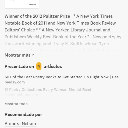
Winner of the 2012 Pulitzer Prize * A New York Times
Notable Book of 2011 and New York Times Book Review
Editors' Choice * * A New Yorker, Library Journal and
Publishers Weekly Best Book of the Year * New poetry by
the award-winning poet Tracy K. Smith, whose “lyric
brilliance and political impulses never falter” (Publishers
Mostrar más
Weekly, starred review) You lie there kicking like a baby,
waiting for God himself To lift you past the rungs of your
Presentado en
4
artículos
crib. What Would your life say if it could talk?
60+ of the Best Poetry Books to Get Started On Right Now | Reedsy Discovery
—from “No Fly Zone”
reedsy.com
With allusions to David Bowie and interplanetary travel,
12 Poetry Collections Every Woman Should Read
Life on Mars imagines a soundtrack for the universe to
cosmopolitan.com
accompany the discoveries, failures, and oddities of
Mostrar todo
human existence. In these brilliant new poems, Tracy K.
Smith envisions a sci-fi future sucked clean of any real
Recomendado por
dangers, contemplates the dark matter that keeps people
Alondra Nelson
both close and distant, and revisits the kitschy concepts