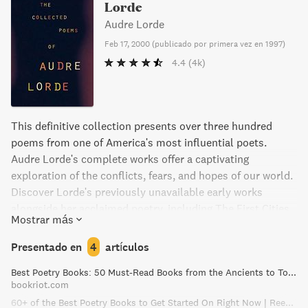
Lorde
Audre Lorde
Feb 17, 2000
(
publicado por primera vez en 1997
)
4.4
(4k)
This definitive collection presents over three hundred
poems from one of America's most influential poets.
Audre Lorde's complete works offer a captivating
exploration of the conflicts, fears, and hopes of our world.
Discover Lorde's previously unavailable early works
alongside her acclaimed poetry, including The First Cities,
Mostrar más
The New York Head Shop and Museum, Cables to Rage,
and From a Land Where Other People Live.
Presentado en
4
artículos
Best Poetry Books: 50 Must-Read Books from the Ancients to Today
bookriot.com
60+ of the Best Poetry Books to Get Started On Right Now | Reedsy Discovery