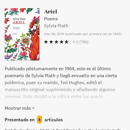
Ariel
Poems
Sylvia Plath
Mar 06, 2018
(
publicado por primera vez en 1965
)
4.2
(78k)
Publicado póstumamente en 1964, este es el último
poemario de Sylvia Plath y llegó envuelto en una cierta
polémica, pues su marido, Ted Hughes, editó el
manuscrito original suprimiendo o añadiendo algunos
poemas. Esto dividió a la crítica entre los que lo
consideraban una intromisión y los que entendían que
Mostrar más
Hughes y Plath solían colaborar. Finalmente, en 2004,
salió a la luz la edición íntegra de Ariel que ahora
Presentado en
4
artículos
presentamos, con la selección y organización original de