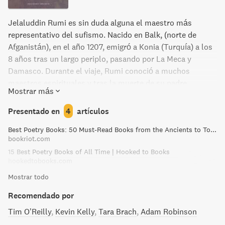
Jelaluddin Rumi es sin duda alguna el maestro más
representativo del sufismo. Nacido en Balk, (norte de
Afganistán), en el año 1207, emigró a Konia (Turquía) a los
8 años tras un largo periplo, pasando por La Meca y
Damasco. Durante el viaje, Rumi conoció a muchos
maestros espirituales y tras la muerte de su padre,
Mostrar más
Bahauddin Walad, un eminente teólogo del Corán
conocido en los círculos religiosos del Jorasán como “el
Presentado en
4
artículos
Sultán de los Sabios”, se convirtió en su sucesor. Pero no
Best Poetry Books: 50 Must-Read Books from the Ancients to Today
fue hasta su encuentro con su maestro, un desconocido
bookriot.com
llamado Shams de Tabriz, cuando alcanzó la unión
15 Best Poetry Books of All Time | Hooked to Books
mística, el fana, el anonadamiento del alma en Dios. Rumi
hookedtobooks.com
dictaba sus versos en estado de trance. Cantaba, bailaba y
Mostrar todo
se hacía uno con las cuerdas de su laúd. Su poesía es un
equilibrio entre la experiencia sensual y la del amor divino:
Recomendado por
del sabor de un fruto terrenal al gusto de Dios. No sólo fue
Tim O’Reilly
Kevin Kelly
Tara Brach
Adam Robinson
el fundador de una orden sufí en Konia, la orden de los