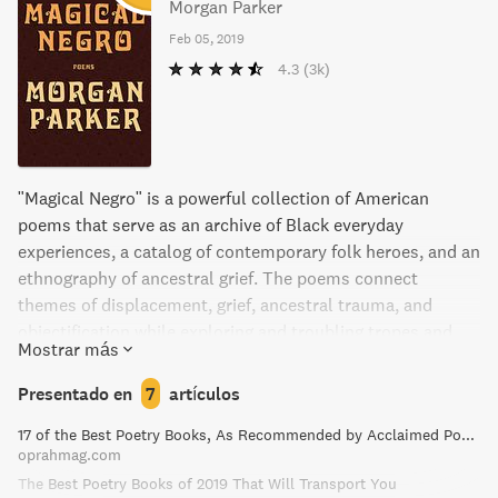
nación?
Morgan Parker
Feb 05, 2019
4.3
(3k)
"Magical Negro" is a powerful collection of American
poems that serve as an archive of Black everyday
experiences, a catalog of contemporary folk heroes, and an
ethnography of ancestral grief. The poems connect
themes of displacement, grief, ancestral trauma, and
objectification while exploring and troubling tropes and
Mostrar más
stereotypes of Black Americans. With a primary focus on
depictions of Black womanhood, this collection tackles
Presentado en
7
artículos
interior and exterior politics, of both the individual and the
17 of the Best Poetry Books, As Recommended by Acclaimed Poets
collective experience. "Magical Negro" creates a space for
oprahmag.com
witness, airing grievances, pointing out patterns, and living
The Best Poetry Books of 2019 That Will Transport You
documents that capture timeless Black melancholies and