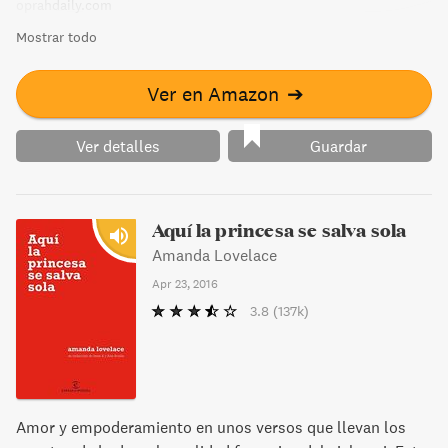
oprahdaily.com
Mostrar todo
Ver en Amazon
➔
Ver detalles
Guardar
Aquí la princesa se salva sola
Amanda Lovelace
Apr 23, 2016
3.8
(137k)
Amor y empoderamiento en unos versos que llevan los