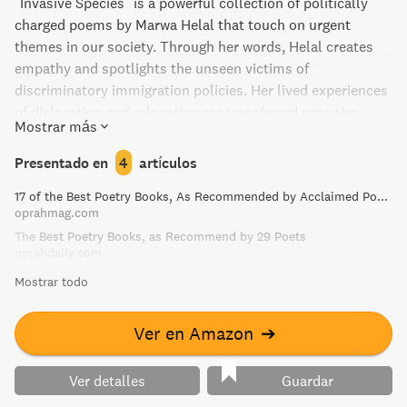
"Invasive Species" is a powerful collection of politically
charged poems by Marwa Helal that touch on urgent
themes in our society. Through her words, Helal creates
empathy and spotlights the unseen victims of
discriminatory immigration policies. Her lived experiences
of dislocation and relocation are transferred onto the
Mostrar más
reader through innovative language that blurs borders.
Presentado en
4
artículos
17 of the Best Poetry Books, As Recommended by Acclaimed Poets
oprahmag.com
The Best Poetry Books, as Recommend by 29 Poets
oprahdaily.com
Mostrar todo
Ver en Amazon
➔
Ver detalles
Guardar