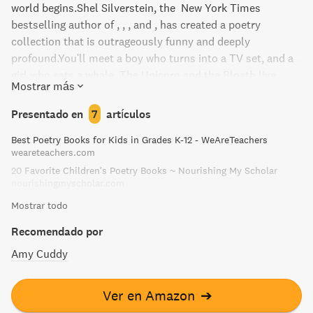
world begins.Shel Silverstein, the New York Times
bestselling author of , , , and , has created a poetry
collection that is outrageously funny and deeply
profound.You'll meet a boy who turns into a TV set, and a
girl who eats a whale. The Unicorn and the Bloath live
Mostrar más
there, and so does Sarah Cynthia Sylvia Stout who will not
take the garbage out. It is a place where you wash your
Presentado en
7
artículos
shadow and plant diamond gardens, a place where shoes
Best Poetry Books for Kids in Grades K-12 - WeAreTeachers
fly, sisters are auctioned off, and crocodiles go to the
weareteachers.com
dentist.Shel Silverstein's masterful collection of poems
20 Favorite Children's Poetry Books ~ Nourishing My Scholar
and drawings stretches the bounds of imagination and will
nourishingmyscholar.com
be cherished by readers of all ages.
Mostrar todo
Recomendado por
Amy Cuddy
Ver en Amazon
➔