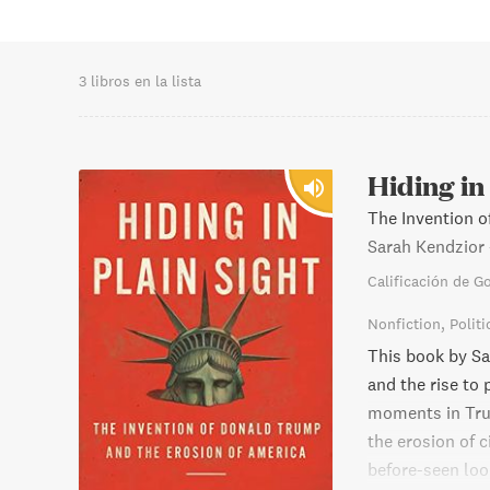
3 libros en la lista
Hiding in
The Invention o
Sarah Kendzior
Calificación de G
Nonfiction
Politi
This book by Sa
and the rise to
moments in Trum
the erosion of c
before-seen look