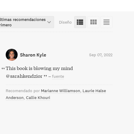
ltimas recomendaciones
Diseño
rimero
Sharon Kyle
Sep 07, 2022
This book is blowing my mind
@sarahkendzior
–
fuente
Recomendado por
Marianne Williamson
Laurie Halse
Anderson
Callie Khouri