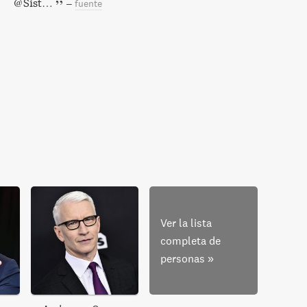
@Sist…
–
fuente
Ver la lista
completa de
personas
»