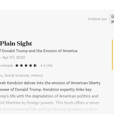
Ú
Ordenar por
p
 Plain Sight
f Donald Trump and the Erosion of America
-
Apr 07, 2020
oodreads
4.4
(4k)
cs
Social Sciences
History
rah Kendzior delves into the erosion of American liberty
 power of Donald Trump. Kendzior expertly links key
p's life with the degradation of American politics and
ivil liberties by foreign powers. This book offers a never-
 at her personal life and her lifelong tendency to be in