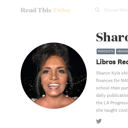
Read This
Twice
Buscar libr
Shar
PERIODISTA
ABOGA
Libros R
Sharon Kyle shi
finances for NA
school then pur
daily publicatio
the LA Progress
she taught contr