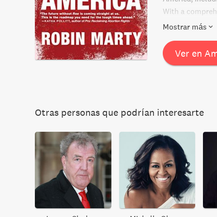
With a comprehe
anyone who want
Mostrar más
Ver en A
Otras personas que podrían interesarte