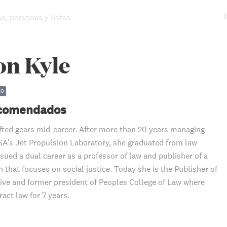
os, personas y listas
on Kyle
DO
ecomendados
fted gears mid-career. After more than 20 years managing
SA's Jet Propulsion Laboratory, she graduated from law
sued a dual career as a professor of law and publisher of a
n that focuses on social justice. Today she is the Publisher of
ive and former president of Peoples College of Law where
act law for 7 years.