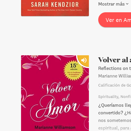
the wrong place 
Mostrar más
examination of 
burgeoning auto
Ver en A
for decades.
Volver al
Reflections on t
Marianne Willi
Calificación de G
Spirituality
Nonfi
¿Queríamos lleg
convertido? ¿Ha
nos sometemos c
espiritual, par