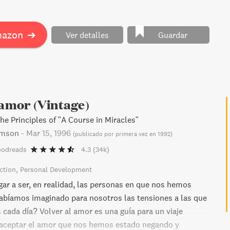
at the wrong time. Hiding in Plain Sight is a necessary
the ongoing loss of freedom and secrets behind a
cratic United States that have been hiding in plain sight
mazon
➔
Ver detalles
Guardar
 amor (Vintage)
he Principles of "A Course in Miracles"
amson
-
Mar 15, 1996
(
publicado por primera vez en 1992
)
oodreads
4.3
(34k)
ction
Personal Development
ar a ser, en realidad, las personas en que nos hemos
bíamos imaginado para nosotros las tensiones a las que
ada día? Volver al amor es una guía para un viaje
a aceptar el amor que nos hemos estado negando y