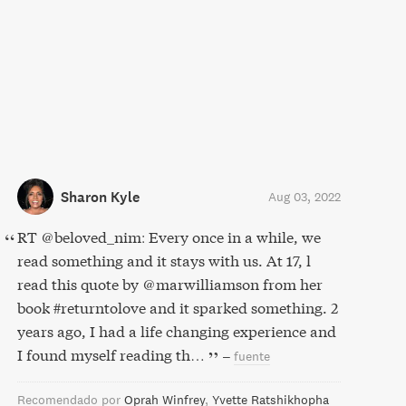
Sharon Kyle
Aug 03, 2022
RT @beloved_nim: Every once in a while, we
read something and it stays with us. At 17, l
read this quote by @marwilliamson from her
book #returntolove and it sparked something. 2
years ago, I had a life changing experience and
I found myself reading th…
–
fuente
Recomendado por
Oprah Winfrey
Yvette Ratshikhopha