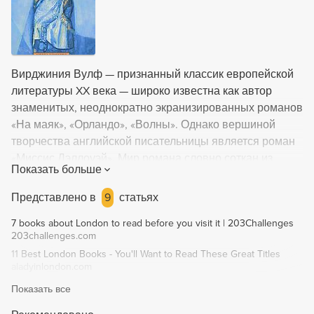
Вирджиния Вулф — признанный классик европейской
литературы XX века — широко известна как автор
знаменитых, неоднократно экранизированных романов
«На маяк», «Орландо», «Волны». Однако вершиной
творчества английской писательницы является роман
«Миссис Дэллоуэй». Мир романа словно соткан из
Показать больше
мелочей, пустяков, взглядов, жестов, деталей — в нем
неуловимо слиты прошлое и настоящее, «здесь и там»,
Представлено в
9
статьях
потому что это мир чувства, и именно чувство, а не
7 books about London to read before you visit it | 203Challenges
сухая логика определяет, что важно, а что нет,
203challenges.com
превращая момент в вечность, а пустяк в событие.
11 Best London Books - You'll Want to Read These Great Titles
aladyinlondon.com
Показать все