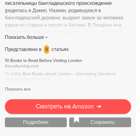
писательницы бангладешского происхождения
(родилась в Дакке). Назнин, родившуюся в
бангладешской деревне, выдают замуж за человека
вдвое ее старше и увозят в Англию. В Лондоне она
занимается тем, чего от нее ждут: ведет хозяйство и
Показать больше
воспитывает детей, постоянно балансируя между
убежденностью мужа в правильности традиционного
Представлено в
8
статьях
мусульманского уклада и стремлением дочерей к
10 Books to Read Before Visiting London
современной европейской жизни. Это хрупкое
theculturetrip.com
равновесие нарушает Карим - молодой активист
10 of the Best Books about London – Interesting Literature
радикального движения "Бенгальские тигры". Карим
interestingliterature.com
заставляет Назнин задуматься о справедливости
Показать все
общественного устройства и правильности семейного
положения, однако традиционный конфликт долга и
страсти разрешается совершенно неожиданным для
Смотреть на Amazon
➔
них обоих образом. Роман вошел в шорт-лист
Букеровской премии 2003 года.
Подробнее
Сохранить