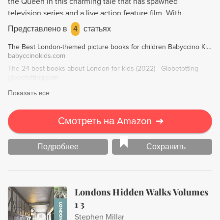
the Queen in this charming tale that has spawned
television series and a live action feature film. With
stunningly beautiful and eccentric illustrations, this book
Представлено в
4
статьях
will delight readers young and old.
The Best London-themed picture books for children Babyccino Kids: Daily tips, Children's products, Craft ideas, Recipes & More
babyccinokids.com
The 24 best books about London for kids (2022) - Globetotting
globetotting.com
Показать все
Смотреть на Amazon
➔
Подробнее
Сохранить
Londons Hidden Walks Volumes
1 3
Stephen Millar