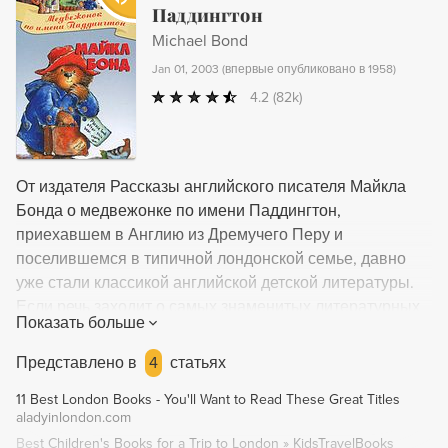
Паддингтон
Michael Bond
Jan 01, 2003
(
впервые опубликовано в 1958
)
4.2
(82k)
От издателя Рассказы английского писателя Майкла
Бонда о медвежонке по имени Паддингтон,
приехавшем в Англию из Дремучего Перу и
поселившемся в типичной лондонской семье, давно
уже стали классикой английской детской литературы.
Если речь заходит о самых знаменитых литературных
Показать больше
медведях, англичане наряду с Винни-Пухом
обязательно называют и Паддингтона. Дружелюбный,
Представлено в
4
статьях
любознательный, трудолюбивый медвежонок никогда
11 Best London Books - You'll Want to Read These Great Titles
не сидит сложа лапы: он всегда готов помочь в
aladyinlondon.com
ремонте, приготовить обед, подстричь газон, перешить
Best Children's Books for a Trip to London » KidsTravelBooks