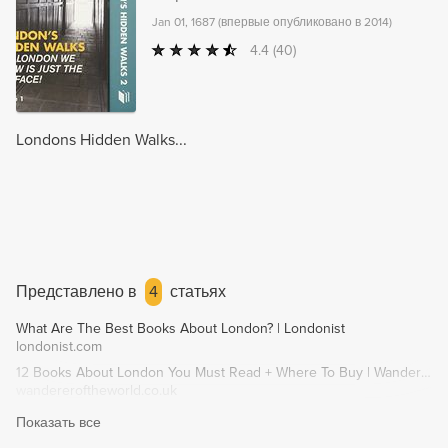
Jan 01, 1687
(
впервые опубликовано в 2014
)
4.4
(40)
Londons Hidden Walks...
Представлено в
4
статьях
What Are The Best Books About London? | Londonist
londonist.com
12 Books About London You Must Read + Where To Buy | Wanderers of the World
wandereroftheworld.co.uk
Показать все