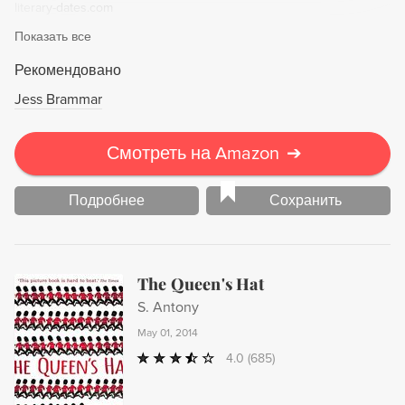
literary-dates.com
сердца поклонников «Дневника Бриджит Джонс» и
Показать все
«Американхи». Смелая, обезоруживающе честная
«Квини» — роман о том, что значит быть современной
Рекомендовано
девушкой, мир которой рушится — и как найти в себе
Jess Brammar
силы его восстановить.
Смотреть на Amazon
➔
Подробнее
Сохранить
The Queen's Hat
S. Antony
May 01, 2014
4.0
(685)