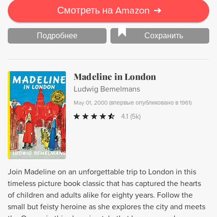
Смотреть на Amazon
➔
Подробнее
Сохранить
Madeline in London
Ludwig Bemelmans
May 01, 2000
(
впервые опубликовано в 1961
)
4.1
(5k)
Join Madeline on an unforgettable trip to London in this
timeless picture book classic that has captured the hearts
of children and adults alike for eighty years. Follow the
small but feisty heroine as she explores the city and meets