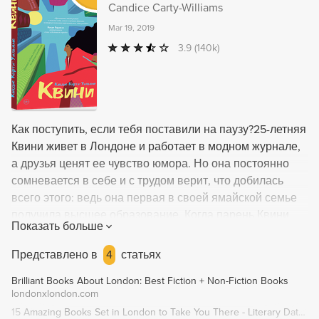
Candice Carty-Williams
Mar 19, 2019
3.9
(140k)
Как поступить, если тебя поставили на паузу?25-летняя
Квини живет в Лондоне и работает в модном журнале,
а друзья ценят ее чувство юмора. Но она постоянно
сомневается в себе и с трудом верит, что добилась
всего этого: ведь она первая в своей ямайской семье
получила высшее образование. Когда парень Квини
Показать больше
внезапно предлагает сделать перерыв в отношениях,
ее жизнь и самооценка начинают сыпаться как
Представлено в
4
статьях
карточный домик.Хранить верность или забыться с
Brilliant Books About London: Best Fiction + Non-Fiction Books
парнями из приложений для знакомств? Уйти с головой
londonxlondon.com
в работу? Или разобраться со старыми семейными
15 Amazing Books Set in London to Take You There - Literary Dates
тайнами?Откровенная история, которая затронет