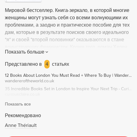
Мировой бестселлер. Книга-зеркало, в которой многие
женщины могут узнать себя со всеми волнующими их
проблемами, а заодно и практическое пособие для тех
дам, которые в результате поисков своего идеального
"я" и своей "второй половинки" оказываются в стане
воинствующих феминисток. Кроме того, роман Хелен
Показать больше
Филдинг - неплохой путеводитель и для мужчин, не
желающих заблудиться в закоулках загадочной
Представлено в
4
статьях
женской души.
12 Books About London You Must Read + Where To Buy | Wanderers of the World
wandereroftheworld.co.uk
35 Incredible Books Set in London to Inspire Your Next Trip - Curious Claire
curiousclaire.co.uk
Показать все
Рекомендовано
Anne Thériault