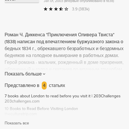
Jan 01, 2003
(
впервые опубликовано в 1838
)
3.9
(383k)
Роман Ч. Диккенса "Приключения Оливера Твиста"
(1838) написан под впечатлением буржуазного закона о
бедных 1834 г., обрекавшего безработных и бездомных
бедняков на голодное вымирание в работных домах.
Герой романа - мальчик, рожденный в доме призрения,
обреченный н голод и скитания по мрачным трущобам
Показать больше
Лондона. Однако, несмотря на то что автор заставляет
своего героя стать против воли участником
Представлено в
4
статьях
грабительской шайки, в конце романа все же зло
7 books about London to read before you visit it | 203Challenges
наказано, а добрродтель торжествует.
203challenges.com
10 Books to Read Before Visiting London
theculturetrip.com
Показать все