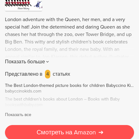
London adventure with the Queen, her men, and a very
special hat! Join the determined and daring Queen as she
chases her hat through the zoo, over Tower Bridge, and up
Big Ben. This witty and stylish children's book celebrates
London, the royal family, and their new baby. With an
appeal similar to Jon Klassen, this debut author-illustrator,
Показать больше
Steve Antony, is one to watch.
Представлено в
4
статьях
The Best London-themed picture books for children Babyccino Kids: Daily tips, Children's products, Craft ideas, Recipes & More
babyccinokids.com
The best children’s books about London – Books with Baby
bookswithbaby.com
Показать все
Смотреть на Amazon
➔