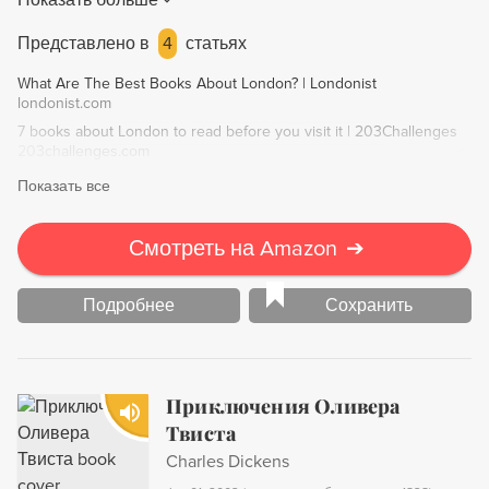
Показать больше
explore the sights, sounds, and soul of this complicated
friend.
Представлено в
4
статьях
What Are The Best Books About London? | Londonist
londonist.com
7 books about London to read before you visit it | 203Challenges
203challenges.com
Показать все
Смотреть на Amazon
➔
Подробнее
Сохранить
Приключения Оливера
Твиста
Charles Dickens