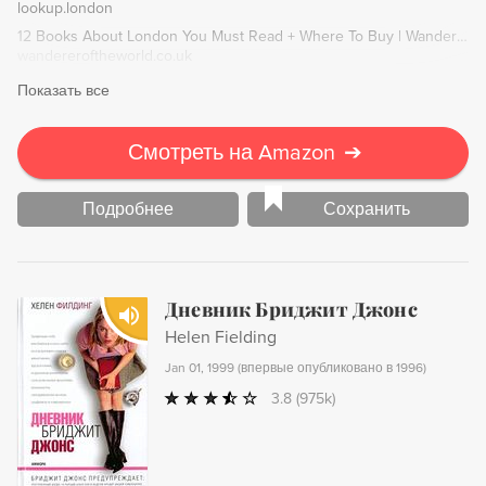
lookup.london
12 Books About London You Must Read + Where To Buy | Wanderers of the World
wandereroftheworld.co.uk
Показать все
Смотреть на Amazon
➔
Подробнее
Сохранить
Дневник Бриджит Джонс
Helen Fielding
Jan 01, 1999
(
впервые опубликовано в 1996
)
3.8
(975k)