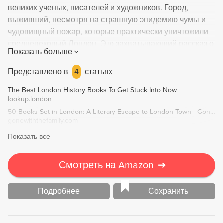
великих ученых, писателей и художников. Город,
выживший, несмотря на страшную эпидемию чумы и
чудовищный пожар, которые практически уничтожили
средневековый Лондон. Это захватывающий рассказ о
Показать больше
людях, живших в городе от времен древних кельтских
племен до наших дней. Увлекательная история многих
Представлено в
4
статьях
поколений семей, чьи судьбы переплелись в этом
The Best London History Books To Get Stuck Into Now
городе: легионеров Юлия Цезаря, вторгшихся на
lookup.london
остров два тысячелетия назад, рыцарей-крестоносцев,
50 Books Set in London: A Literary Escape to London Town - Gone With The Family
отправлявшихся отвоевывать Святую землю,
gonewiththefamily.com
свидетелей бурной семейной жизни Генриха VIII,
Показать все
участников постройки театра "Глобус", где играли
пьесы Шекспира, свидетелей индустриальной
революции нашего времени. Это роман для всех тех,
Смотреть на Amazon
➔
кто побывал в Лондоне и полюбил этот город. Эта
книга для всех тех, кому еще предстоит там побывать.
Подробнее
Сохранить