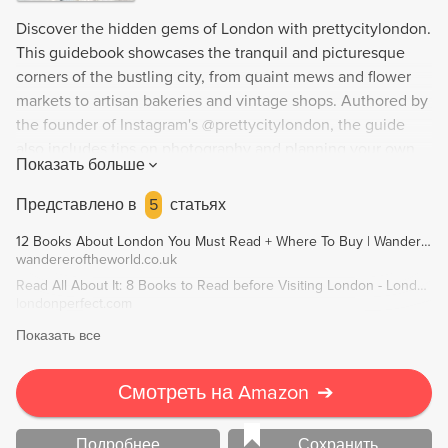
Discover the hidden gems of London with prettycitylondon.
This guidebook showcases the tranquil and picturesque
corners of the bustling city, from quaint mews and flower
markets to artisan bakeries and vintage shops. Authored by
the founder of Instagram's @prettycitylondon, the guide
also includes tips on photography and planning your own
Показать больше
escape.
Представлено в
5
статьях
12 Books About London You Must Read + Where To Buy | Wanderers of the World
wandereroftheworld.co.uk
Read All About It: 8 Books to Read before Visiting London - London Perfect
londonperfect.com
Показать все
Смотреть на Amazon
➔
Подробнее
Сохранить