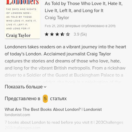
As Told by Those Who Love It, Hate It,
Live It, Left It, and Long for It
Craig Taylor
Feb 21, 2012
(
впервые опубликовано в 2011
)
3.9
(5k)
Londoners takes readers on a vibrant journey into the heart
of today's London. Acclaimed journalist Craig Taylor
captures the stories and dreams of those who love, hate,
and long for the vibrant British metropolis. From a rickshaw
driver to a Soldier of the Guard at Buckingham Palace to a
recovering heroin addict, the book is a celebration of the
Показать больше
city's rich tapestry. The perfect read for anyone looking to
immerse themselves in the beauty and diversity of one of
Представлено в
5
статьях
the world's greatest cities.
What Are The Best Books About London? | Londonist
londonist.com
7 books about London to read before you visit it | 203Challenges
203challenges.com