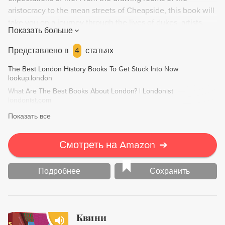
aristocracy to the mean streets of Cheapside, this book will
take you on a journey through the lives of dukes, artists,
Показать больше
rent boys, and hot air balloonists who called London their
home. Fascinating and superbly researched, Georgian
Представлено в
4
статьях
London is a must-read for history buffs and anyone who
The Best London History Books To Get Stuck Into Now
loves the city.
lookup.london
What Are The Best Books About London? | Londonist
londonist.com
Показать все
Смотреть на Amazon
➔
Подробнее
Сохранить
Квини