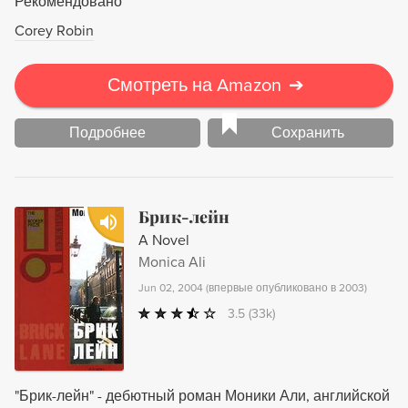
Рекомендовано
Corey Robin
Смотреть на Amazon
➔
Подробнее
Сохранить
Брик-лейн
A Novel
Monica Ali
Jun 02, 2004
(
впервые опубликовано в 2003
)
3.5
(33k)
"Брик-лейн" - дебютный роман Моники Али, английской