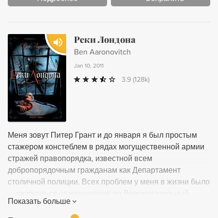
Реки Лондона
Ben Aaronovitch
Jan 10, 2011
3.9
(128k)
Меня зовут Питер Грант и до января я был простым
стажером констеблем в рядах могущественной армии
стражей правопорядка, известной всем
добропорядочным гражданам как Департамент
столичной полиции. Всех проблем у меня в жизни было
— увернуться от назначения во Вспомогательный
Показать больше
отдел и найти способ забраться в трусики Лесли Мэй.
Но однажды ночью меня угораздило взять