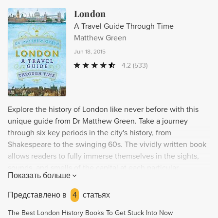
London
A Travel Guide Through Time
Matthew Green
Jun 18, 2015
4.2
(533)
Explore the history of London like never before with this
unique guide from Dr Matthew Green. Take a journey
through six key periods in the city's history, from
Shakespeare to the swinging 60s. The vividly written book
allows readers to fully immerse themselves in the sights,
sounds, and smells of the capital at each particular
Показать больше
moment. Perfect for tourists looking for an alternative way
to see the city or Londoners wanting to learn more about
Представлено в
4
статьях
the world around them, this is a must-have guide that will
The Best London History Books To Get Stuck Into Now
forever change the way you see the streets of London.