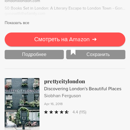
londonxlondon.com
50 Books Set in London: A Literary Escape to London Town - Gone With The Family
gonewiththefamily.com
Показать все
Смотреть на Amazon
➔
Подробнее
Сохранить
prettycitylondon
Discovering London's Beautiful Places
Siobhan Ferguson
Apr 16, 2018
4.4
(115)