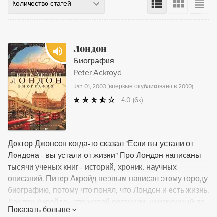
Количество статей
Лондон
Биография
Peter Ackroyd
Jan 01, 2003
(
впервые опубликовано в 2000
)
4.0
(6k)
Доктор Джонсон когда-то сказал "Если вы устали от
Лондона - вы устали от жизни" Про Лондон написаны
тысячи ученых книг - историй, хроник, научных
описаний. Питер Акройд первым написал этому городу
биографию, потому что понял, что Лондон и есть жизнь.
Лондон Акройда - это живой организм, неизменный по
Показать больше
сути, но вечно меняющийся в деталях, огромный, но