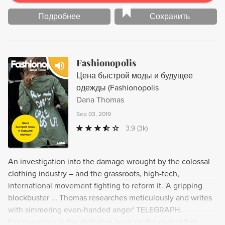
Подробнее
Сохранить
Fashionopolis
Цена быстрой моды и будущее
одежды (Fashionopolis
Dana Thomas
Sep 03, 2019
3.9
(3k)
An investigation into the damage wrought by the colossal
clothing industry – and the grassroots, high-tech,
international movement fighting to reform it. 'A gripping
blockbuster ... Thomas researches meticulously and writes
with simmering even-handed anger' TELEGRAPH.
Fashionopolis is the definitive book on the cost of fast