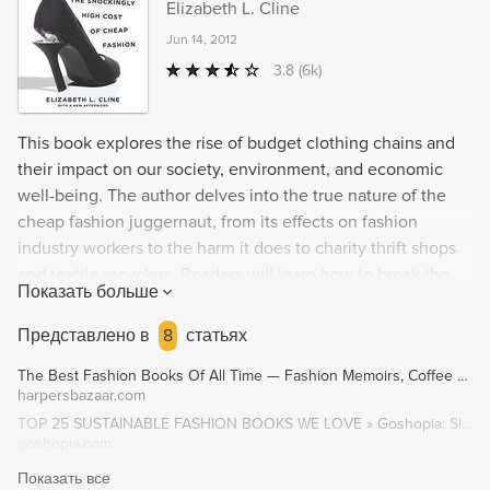
most of us think we know, but tells it better and in
Elizabeth L. Cline
compelling, readable detail' The Times 'Engaging and
Jun 14, 2012
thorough ... Fashionopolis has implications beyond cloth
3.8
(6k)
and thread' Financial Times 'Thomas is a conscientious
reporter – as evidenced in her research, which is studded
with statistics' Times Literary Supplement
This book explores the rise of budget clothing chains and
their impact on our society, environment, and economic
well-being. The author delves into the true nature of the
cheap fashion juggernaut, from its effects on fashion
industry workers to the harm it does to charity thrift shops
and textile recyclers. Readers will learn how to break the
Показать больше
cycle of buying and tossing, and find innovative, stylish
sustainably-made options that are affordable and long-
Представлено в
8
статьях
lasting.
The Best Fashion Books Of All Time — Fashion Memoirs, Coffee Table Books
harpersbazaar.com
TOP 25 SUSTAINABLE FASHION BOOKS WE LOVE » Goshopia: Slow & Sustainable Fashion
goshopia.com
Показать все