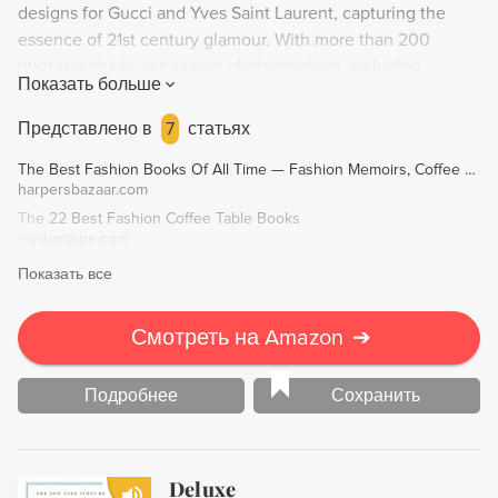
designs for Gucci and Yves Saint Laurent, capturing the
essence of 21st century glamour. With more than 200
photographs by renowned photographers, including
Показать больше
previously unpublished images, this volume offers an
extraordinary glimpse into the complete brand vision of a
Представлено в
7
статьях
true industry legend.
The Best Fashion Books Of All Time — Fashion Memoirs, Coffee Table Books
harpersbazaar.com
The 22 Best Fashion Coffee Table Books
mydomaine.com
Показать все
Смотреть на Amazon
➔
Подробнее
Сохранить
Deluxe