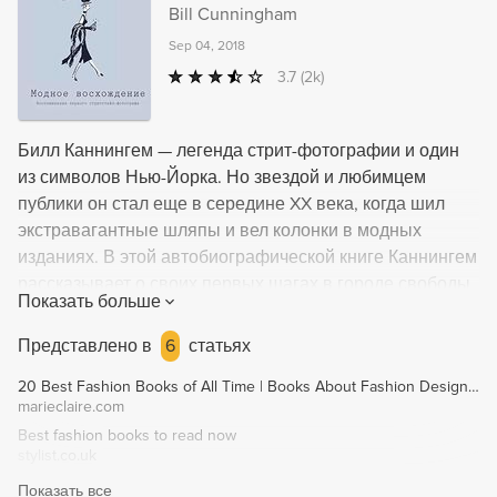
Bill Cunningham
Sep 04, 2018
3.7
(2k)
Билл Каннингем — легенда стрит-фотографии и один
из символов Нью-Йорка. Но звездой и любимцем
публики он стал еще в середине XX века, когда шил
экстравагантные шляпы и вел колонки в модных
изданиях. В этой автобиографической книге Каннингем
рассказывает о своих первых шагах в городе свободы
Показать больше
и гламура, о золотом веке высокой моды и о пути
к высотам модного олимпа. Закулисье модного мира
Представлено в
6
статьях
и свои в нем приключения Билл описывает живо,
20 Best Fashion Books of All Time | Books About Fashion Designers
остроумно и безжалостно.
marieclaire.com
Best fashion books to read now
stylist.co.uk
Показать все