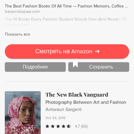
The Best Fashion Books Of All Time — Fashion Memoirs, Coffee Table Books
harpersbazaar.com
The 14 Books Every Fashion Student Should Own (And Read) | | Fupping
fupping.com
Показать все
Смотреть на Amazon
➔
Подробнее
Сохранить
The New Black Vanguard
Photography Between Art and Fashion
Antwaun Sargent
Oct 29, 2019
4.7
(66)