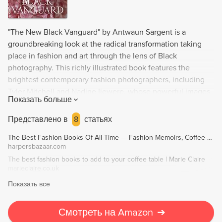
"The New Black Vanguard" by Antwaun Sargent is a
groundbreaking look at the radical transformation taking
place in fashion and art through the lens of Black
photography. This richly illustrated book features the
brightest contemporary fashion photographers, including
Tyler Mitchell and Nadine Ijewere, whose powerful images
Показать больше
have reinvigorated the visual vocabulary around beauty
and the body. Sargent also opens up a conversation around
Представлено в
8
статьях
the role of the Black body in the marketplace and the
The Best Fashion Books Of All Time — Fashion Memoirs, Coffee Table Books
institutional barriers faced by Black photographers.
harpersbazaar.com
Through artist portfolios and conversations between
The best fashion books to add to your coffee table | Marie Claire
generations, "The New Black Vanguard" proposes a
marieclaire.co.uk
brilliantly reenvisioned future of inclusion and
Показать все
representation.
Смотреть на Amazon
➔