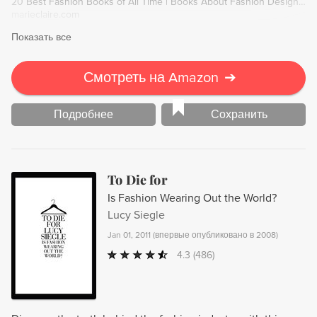
20 Best Fashion Books of All Time | Books About Fashion Designers
marieclaire.com
Показать все
Смотреть на Amazon
➔
Подробнее
Сохранить
To Die for
Is Fashion Wearing Out the World?
Lucy Siegle
Jan 01, 2011
(
впервые опубликовано в 2008
)
4.3
(486)