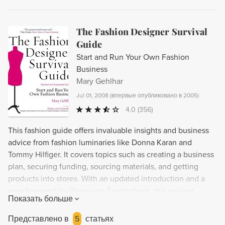
The Fashion Designer Survival
Guide
Start and Run Your Own Fashion
Business
Mary Gehlhar
Jul 01, 2008
(
впервые опубликовано в 2005
)
4.0
(356)
This fashion guide offers invaluable insights and business
advice from fashion luminaries like Donna Karan and
Tommy Hilfiger. It covers topics such as creating a business
plan, securing funding, sourcing materials, and getting
products into stores. With an updated introduction and a
new foreword by Diane von Furstenberg, this revised
Показать больше
edition is a must-read for any aspiring fashion designer
looking to build and sustain a successful independent
Представлено в
5
статьях