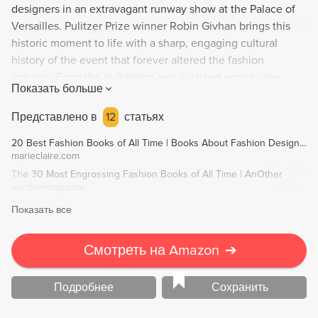
designers in an extravagant runway show at the Palace of
Versailles. Pulitzer Prize winner Robin Givhan brings this
historic moment to life with a sharp, engaging cultural
history of the event that forever altered the fashion
industry. From the in-fighting and outsized egos to the
Показать больше
groundbreaking move to feature African American models,
The Battle of Versailles offers a captivating look at a turning
Представлено в
12
статьях
point in fashion history.
20 Best Fashion Books of All Time | Books About Fashion Designers
marieclaire.com
The 30 Most Engrossing Fashion Books of All Time | AnOther
anothermag.com
Показать все
Смотреть на Amazon
➔
Подробнее
Сохранить