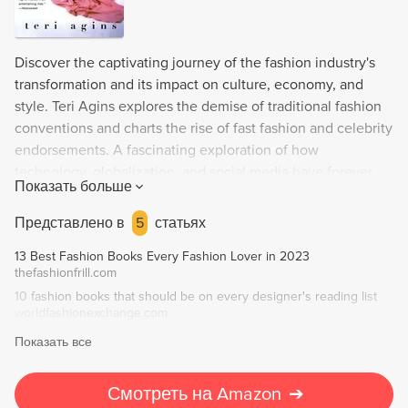
Discover the captivating journey of the fashion industry's
transformation and its impact on culture, economy, and
style. Teri Agins explores the demise of traditional fashion
conventions and charts the rise of fast fashion and celebrity
endorsements. A fascinating exploration of how
technology, globalization, and social media have forever
Показать больше
changed the face of fashion.
Представлено в
5
статьях
13 Best Fashion Books Every Fashion Lover in 2023
thefashionfrill.com
10 fashion books that should be on every designer's reading list
worldfashionexchange.com
Показать все
Смотреть на Amazon
➔