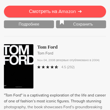
Смотреть на Amazon
➔
Подробнее
Сохранить
Tom Ford
Tom Ford
Nov 04, 2008
(
впервые опубликовано в 2004
)
4.5
(292)
"Tom Ford" is a captivating exploration of the life and career
of one of fashion’s most iconic figures. Through stunning
photography, the book showcases Ford’s groundbreaking