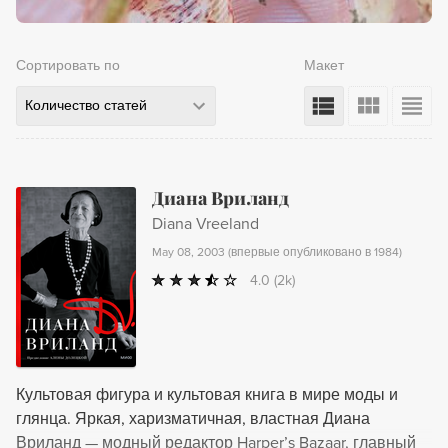
Сортировать по
Макет
Количество статей
Диана Вриланд
Diana Vreeland
May 08, 2003
(
впервые опубликовано в 1984
)
4.0
(2k)
Культовая фигура и культовая книга в мире моды и
глянца. Яркая, харизматичная, властная Диана
Вриланд — модный редактор Harper’s Bazaar, главный