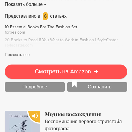
Показать больше
Lauren. A must-read for any fashion enthusiast.
Представлено в
6
статьях
10 Essential Books For The Fashion Set
forbes.com
20 Books to Read If You Want to Work in Fashion | StyleCaster
stylecaster.com
Показать все
Смотреть на Amazon
➔
Подробнее
Сохранить
Модное восхождение
Воспоминания первого стритстайл-
фотографа