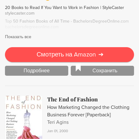
career.
20 Books to Read If You Want to Work in Fashion | StyleCaster
stylecaster.com
Top 50 Fashion Books of All Time - BachelorsDegreeOnline.com
bachelorsdegreeonline.com
Показать все
Смотреть на Amazon
➔
Подробнее
Сохранить
The End of Fashion
How Marketing Changed the Clothing
Business Forever [Paperback]
Teri Agins
Jan 01, 2000