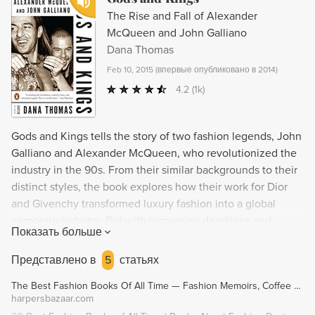
The Rise and Fall of Alexander
McQueen and John Galliano
Dana Thomas
Feb 10, 2015
(
впервые опубликовано в 2014
)
4.2
(1k)
Gods and Kings tells the story of two fashion legends, John
Galliano and Alexander McQueen, who revolutionized the
industry in the 90s. From their similar backgrounds to their
distinct styles, the book explores how their work for Dior
and Givenchy transformed luxury fashion into a global
corporate industry. But with increasing deadlines and
Показать больше
pressure, the pace became unsustainable, leading to tragic
consequences. Dana Thomas's groundbreaking work
Представлено в
5
статьях
reveals the true impact of this revolution on the artists who
The Best Fashion Books Of All Time — Fashion Memoirs, Coffee Table Books
saved it.
harpersbazaar.com