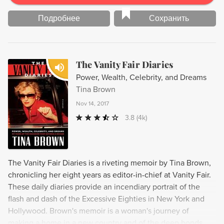
Подробнее
Сохранить
The Vanity Fair Diaries
Power, Wealth, Celebrity, and Dreams
Tina Brown
Nov 14, 2017
3.8
(4k)
The Vanity Fair Diaries is a riveting memoir by Tina Brown,
chronicling her eight years as editor-in-chief at Vanity Fair.
These daily diaries provide an incendiary portrait of the
flash and dash of the Excessive Eighties in New York and
Hollywood. Brown's memoir is a woman's journey of
making a home in a new country and of the deep bonds