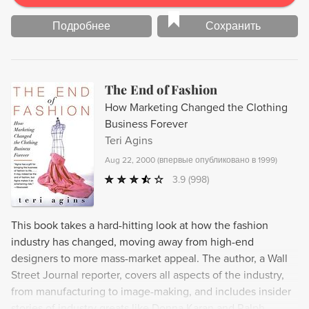
Подробнее
Сохранить
The End of Fashion
How Marketing Changed the Clothing
Business Forever
Teri Agins
Aug 22, 2000
(
впервые опубликовано в 1999
)
3.9
(998)
This book takes a hard-hitting look at how the fashion
industry has changed, moving away from high-end
designers to more mass-market appeal. The author, a Wall
Street Journal reporter, covers all aspects of the industry,
from manufacturing to image-making, and includes insider
stories of industry greats like Donna Karan and Ralph