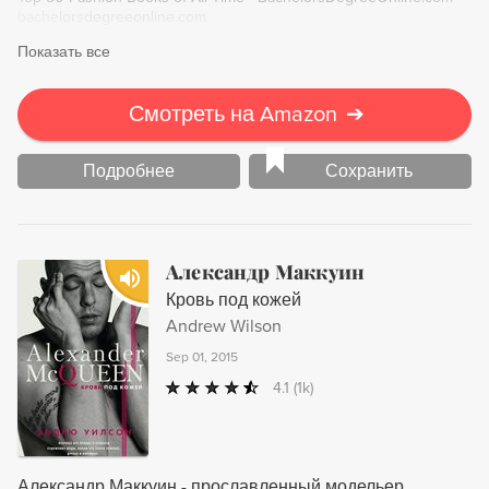
Deluxe.
bachelorsdegreeonline.com
Показать все
Смотреть на Amazon
➔
Подробнее
Сохранить
Александр Маккуин
Кровь под кожей
Andrew Wilson
Sep 01, 2015
4.1
(1k)
Александр Маккуин - прославленный модельер,