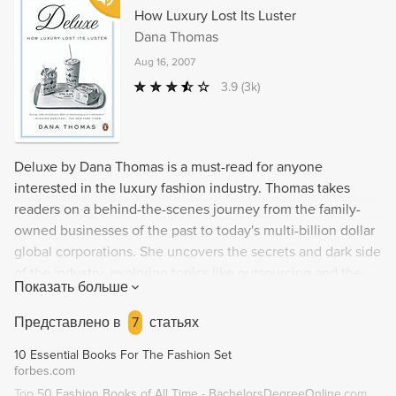
How Luxury Lost Its Luster
Dana Thomas
Aug 16, 2007
3.9
(3k)
Deluxe by Dana Thomas is a must-read for anyone
interested in the luxury fashion industry. Thomas takes
readers on a behind-the-scenes journey from the family-
owned businesses of the past to today's multi-billion dollar
global corporations. She uncovers the secrets and dark side
of the industry, exploring topics like outsourcing and the
Показать больше
decline in handcrafted goods. Thomas asks important
questions about the definition of luxury when advertising is
Представлено в
7
статьях
geared towards the mass market and whether integrity can
10 Essential Books For The Fashion Set
survive in a profit-driven corporate culture. Can luxury still
forbes.com
be considered the best that money can buy? Find out in
Top 50 Fashion Books of All Time - BachelorsDegreeOnline.com