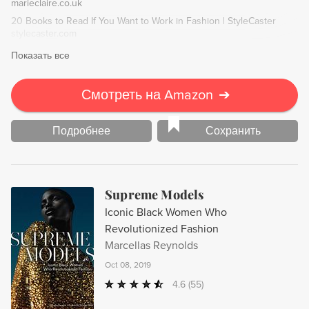
marieclaire.co.uk
20 Books to Read If You Want to Work in Fashion | StyleCaster
stylecaster.com
Показать все
Смотреть на Amazon
➔
Подробнее
Сохранить
Supreme Models
Iconic Black Women Who
Revolutionized Fashion
Marcellas Reynolds
Oct 08, 2019
4.6
(55)