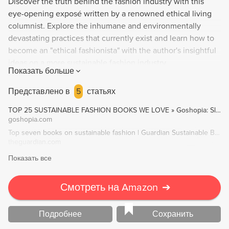
Discover the truth behind the fashion industry with this
eye-opening exposé written by a renowned ethical living
columnist. Explore the inhumane and environmentally
devastating practices that currently exist and learn how to
become an "ethical fashionista" with the author's insightful
ideas on a more sustainable fashion industry.
Показать больше
Представлено в
5
статьях
TOP 25 SUSTAINABLE FASHION BOOKS WE LOVE » Goshopia: Slow & Sustainable Fashion
goshopia.com
Top seven books on sustainable fashion | Guardian Sustainable Business | The Guardian
theguardian.com
Показать все
Смотреть на Amazon
➔
Подробнее
Сохранить