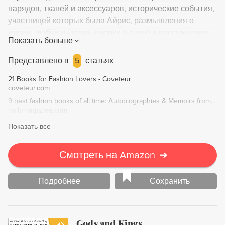
нарядов, тканей и аксессуаров, исторические события,
участницей которых была Айрис, размышления о
жизни, любви и людях, очерки о стиле и рассуждения
Показать больше
на самые разные темы. Страницы, каждая из которых
достойна висеть в рамке на стене, украшают
Представлено в
5
статьях
фотографии из личного архива Айрис, а также работы
21 Books for Fashion Lovers - Coveteur
лучших фотографов и художников мира моды.
coveteur.com
9 best fashion books of all time: Autobiographies & Memoirs from Coco Chanel, André Leon Talley, Christian Dior and MORE | HELLO!
hellomagazine.com
Показать все
Смотреть на Amazon
➔
Подробнее
Сохранить
Gods and Kings