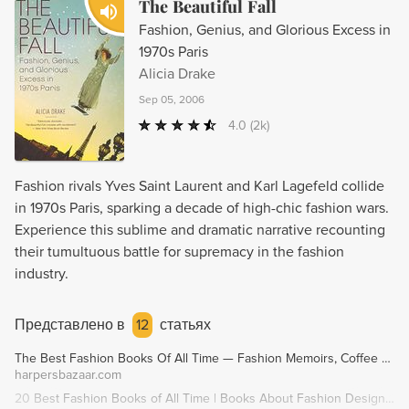
The Beautiful Fall
Fashion, Genius, and Glorious Excess in
1970s Paris
Alicia Drake
Sep 05, 2006
4.0
(2k)
Fashion rivals Yves Saint Laurent and Karl Lagefeld collide
in 1970s Paris, sparking a decade of high-chic fashion wars.
Experience this sublime and dramatic narrative recounting
their tumultuous battle for supremacy in the fashion
industry.
Представлено в
12
статьях
The Best Fashion Books Of All Time — Fashion Memoirs, Coffee Table Books
harpersbazaar.com
20 Best Fashion Books of All Time | Books About Fashion Designers