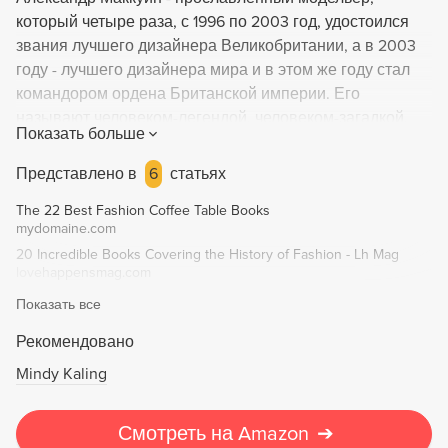
который четыре раза, с 1996 по 2003 год, удостоился
звания лучшего дизайнера Великобритании, а в 2003
году - лучшего дизайнера мира и в этом же году стал
командором ордена Британской империи. Его
называют человеком-­легендой, человеком-­загадкой,
Показать больше
enfant terrible мира моды. Он не просто незаурядная
личность, но ниспровергатель традиций и образец
Представлено в
6
статьях
гения, выходящего за все дозволенные рамки. И это
The 22 Best Fashion Coffee Table Books
касается не только его шокирующего творчества, но и
mydomaine.com
личной жизни, скандальной и драматичной, как
20 Incredible Books Covering the History of Fashion - Lh Mag
страшная сказка.
lovehappensmag.com
Показать все
Рекомендовано
Mindy Kaling
Смотреть на Amazon
➔