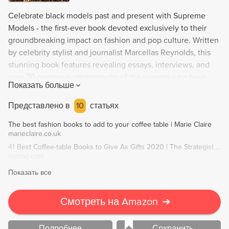
Celebrate black models past and present with Supreme
Models - the first-ever book devoted exclusively to their
groundbreaking impact on fashion and pop culture. Written
by celebrity stylist and journalist Marcellas Reynolds, this
stunning book features revealing essays, interviews, and
over 70 gorgeous photographs of the women who have
Показать больше
reshaped the standards and boundaries of beauty. From the
first black models to be featured on catalogs and magazine
Представлено в
10
статьях
covers, to iconic supermodels and the newest generation
The best fashion books to add to your coffee table | Marie Claire
of social media stars, Supreme Models pays a long-overdue
marieclaire.co.uk
tribute to their monumental influence.
41 Best Coffee-table Books to Give As Gifts 2020 | The Strategist | New York Magazine
nymag.com
Показать все
Смотреть на Amazon
➔
Подробнее
Сохранить