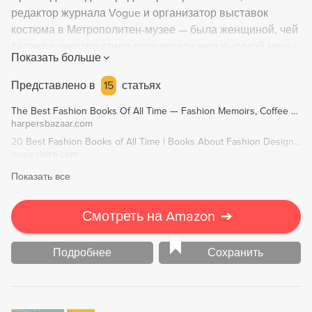
редактор журнала Vogue и организатор выставок
костюма в Метрополитен-музее — была женщиной, чей
талант и чувство стиля определяли мир высокой моды
Показать больше
на протяжении пятидесяти лет. Благодаря ей Vogue
приобрел славу, вес и значимость, а ее необычный
Представлено в
15
статьях
взгляд на красоту сделал знаменитыми многих
The Best Fashion Books Of All Time — Fashion Memoirs, Coffee Table Books
артистов, моделей и фотографов. Из английских
harpersbazaar.com
дворцов в ночные клубы Парижа 1930-х годов, из диких
20 Best Fashion Books of All Time | Books About Fashion Designers
мест Вайоминга в эксклюзивные места высшего
marieclaire.com
общества Нью-Йорка, книга переносит нас в
Показать все
ослепительную жизнь этой удивительной женщины и
знакомит с ее друзьями: Коко Шанель, герцогом и
герцогиней Виндзорскими, Кларком Гейблом, Джеком
Смотреть на Amazon
➔
Николсоном и другими известными деятелями XX века.
Подробнее
Сохранить