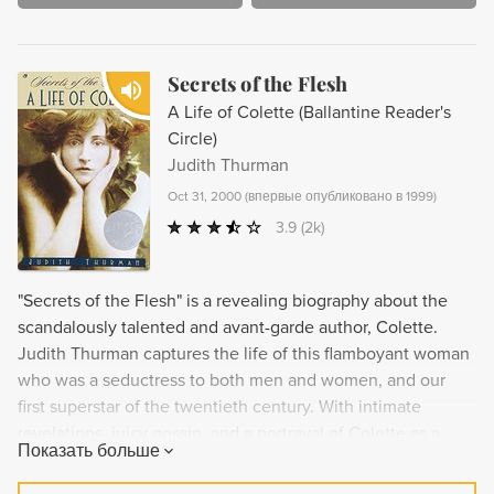
Secrets of the Flesh
A Life of Colette (Ballantine Reader's
Circle)
Judith Thurman
Oct 31, 2000
(
впервые опубликовано в 1999
)
3.9
(2k)
"Secrets of the Flesh" is a revealing biography about the
scandalously talented and avant-garde author, Colette.
Judith Thurman captures the life of this flamboyant woman
who was a seductress to both men and women, and our
first superstar of the twentieth century. With intimate
revelations, juicy gossip, and a portrayal of Colette as a
Показать больше
fierce and modern woman, this book offers readers an
unforgettable journey into the life and masterpieces of one