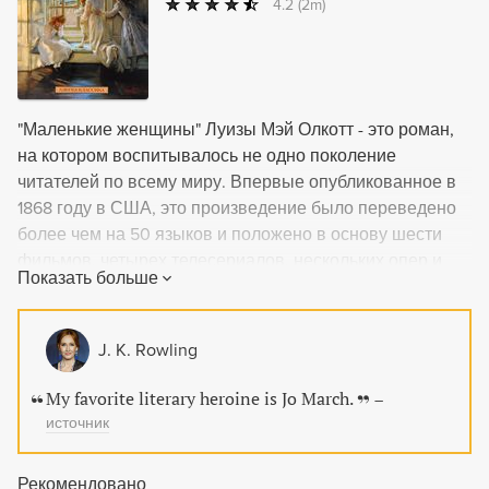
4.2
(2m)
"Маленькие женщины" Луизы Мэй Олкотт - это роман,
на котором воспитывалось не одно поколение
читателей по всему миру. Впервые опубликованное в
1868 году в США, это произведение было переведено
более чем на 50 языков и положено в основу шести
фильмов, четырех телесериалов, нескольких опер и
Показать больше
спектаклей. История семейства Марч, в котором
подрастают четыре дружные, но непохожие друг на
друга сестры, заключает в себе узнаваемые перипетии
J. K. Rowling
юности, взросления, дружбы и любви.Российским
читателям "Маленькие женщины" известны по
My favorite literary heroine is Jo March.
–
переложению романа для среднего школьного
источник
возраста, которое, однако, не отражает всех
художественных достоинств текста. В настоящем
Рекомендовано