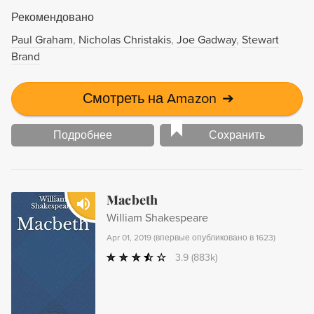
Рекомендовано
Paul Graham
Nicholas Christakis
Joe Gadway
Stewart
Brand
Смотреть на Amazon
➔
Подробнее
Сохранить
Macbeth
William Shakespeare
Apr 01, 2019
(
впервые опубликовано в 1623
)
3.9
(883k)