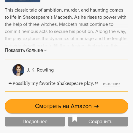
This classic tale of ambition, murder, and haunting comes
to life in Shakespeare's Macbeth. As he rises to power with
the help of three witches, Macbeth must continue to
commit heinous acts to secure his position. Along the way,
the play explores the dynamics of marriage and the lengths
individuals will go to fulfill their desires. Embark on this
Показать больше
journey through war, witchcraft, and bloodshed in one of
Shakespeare's most enduring works.
J. K. Rowling
Possibly my favorite Shakespeare play.
–
источник
Смотреть на Amazon
➔
Подробнее
Сохранить