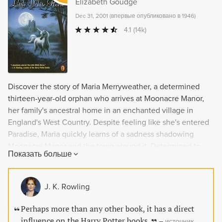
Elizabeth Goudge
Dec 31, 2001
(
впервые опубликовано в 1946
)
4.1
(14k)
Discover the story of Maria Merryweather, a determined
thirteen-year-old orphan who arrives at Moonacre Manor,
her family's ancestral home in an enchanted village in
England's West Country. Despite feeling like she's entered
Paradise, Maria quickly learns of a sadness shadowing
Moonacre Manor and the town around it. Determined to
Показать больше
restore peace and happiness to the valley, Maria finds
herself involved with an ancient feud and discovers it is her
destiny to end it and right the wrongs of her ancestors.
J. K. Rowling
Enter a world of new-fashioned fantasy and classic fairy
tales with this enchanting book that inspired both a mini-
Perhaps more than any other book, it has a direct
series and a movie adaptation.
influence on the Harry Potter books.
–
источник