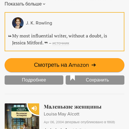
Показать больше
with strange hobbies and made-up languages to her
elopement with Churchill's nephew to fight in the Spanish
Civil War. Discover Mitford's sharp wit and her hilarious take
J. K. Rowling
on her family's scandalous journey in Hons and Rebels.
My most influential writer, without a doubt, is
Jessica Mitford.
–
источник
Смотреть на Amazon
➔
Подробнее
Сохранить
Маленькие женщины
Louisa May Alcott
Apr 06, 2004
(
впервые опубликовано в 1868
)