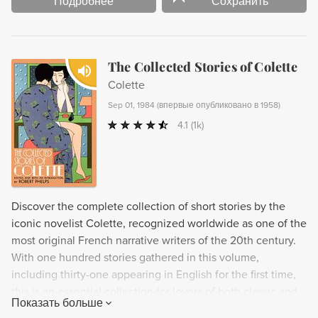
Подробнее
Сохранить
The Collected Stories of Colette
Colette
Sep 01, 1984
(
впервые опубликовано в 1958
)
4.1
(1k)
Discover the complete collection of short stories by the
iconic novelist Colette, recognized worldwide as one of the
most original French narrative writers of the 20th century.
With one hundred stories gathered in this volume,
including thirty-one appearing in English for the first time,
this is an essential collection for lovers of both classic and
Показать больше
modern literature.