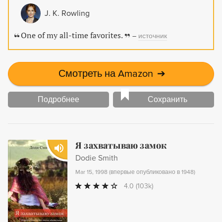
of the greatest writers of all time.
J. K. Rowling
One of my all-time favorites.
–
источник
Смотреть на Amazon
➔
Подробнее
Сохранить
Я захватываю замок
Dodie Smith
Mar 15, 1998
(
впервые опубликовано в 1948
)
4.0
(103k)