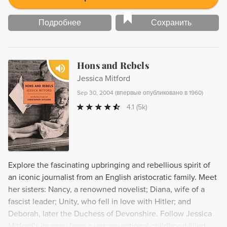
Подробнее
Сохранить
Hons and Rebels
Jessica Mitford
Sep 30, 2004
(
впервые опубликовано в 1960
)
4.1
(5k)
Explore the fascinating upbringing and rebellious spirit of
an iconic journalist from an English aristocratic family. Meet
her sisters: Nancy, a renowned novelist; Diana, wife of a
fascist leader; Unity, who fell in love with Hitler; and
Deborah, later the Duchess of Devonshire. Follow Jessica
Mitford's journey from a unconventional childhood filled