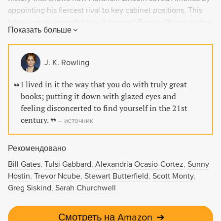
appointing his fiercest rival to key cabinet positions. This
book was so impactful that it inspired Barack Obama during
Показать больше
his presidency. Doris Kearns Goodwin, one of the most
acclaimed non-fiction authors, presents a compelling
portrait of Lincoln as a virtuosic politician and managerial
J. K. Rowling
genius.
I lived in it the way that you do with truly great
books; putting it down with glazed eyes and
feeling disconcerted to find yourself in the 21st
century.
–
источник
Рекомендовано
Bill Gates
Tulsi Gabbard
Alexandria Ocasio-Cortez
Sunny
Hostin
Trevor Ncube
Stewart Butterfield
Scott Monty
Greg Siskind
Sarah Churchwell
Смотреть на Amazon
➔