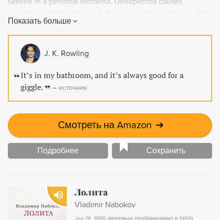
Gowrie in a personal vendetta. Unexpected causes
supported include smoking, Europe, and drunk driving. It's
Показать больше
a work of pure genius.
J. K. Rowling
It’s in my bathroom, and it’s always good for a
giggle.
–
источник
Смотреть на Amazon
➔
Подробнее
Сохранить
Лолита
Vladimir Nabokov
Jan 01, 1995
(
впервые опубликовано в 1955
)