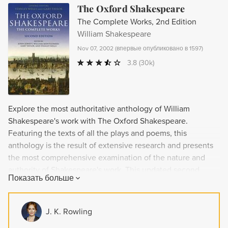
The Oxford Shakespeare
The Complete Works, 2nd Edition
William Shakespeare
Nov 07, 2002
(
впервые опубликовано в 1597
)
3.8
(30k)
Explore the most authoritative anthology of William
Shakespeare's work with The Oxford Shakespeare.
Featuring the texts of all the plays and poems, this
anthology is the result of extensive research and presents
the most comprehensive examination of the nature and
authority of Shakespeare's work. This updated second
Показать больше
edition includes previously unrecognized authentic works
by Shakespeare to establish the canon and chronological
order of composition. With an introduction to each work,
J. K. Rowling
illuminating general introduction, and additional secondary