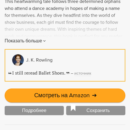
This heartwarming tale follows three determined orphans
who attend a dance academy in hopes of making a name
for themselves. As they dive headfirst into the world of
show business, each girl must find the courage to follow
their own unique dreams. With inspiring themes of hard
work and perseverance, this book is perfect for any reader
Показать больше
looking to be swept off their feet by an uplifting story.
J. K. Rowling
I still reread Ballet Shoes.
–
источник
Смотреть на Amazon
➔
Подробнее
Сохранить