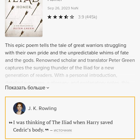
Sep 26, 2023
NaN
3.9
(445k)
This epic poem tells the tale of great warriors struggling
with their own pride and the unpredictable whims of fate
and the gods. Renowned scholar and translator Peter Green
captures the surging thunder of the Iliad for a new
generation of readers. With a personal introduction,
detailed synopses, a glossary, and explanatory notes, this
Показать больше
landmark translation is a must-read for anyone interested in
Greek antiquity and the traditions of literature.
J. K. Rowling
I was thinking of The Iliad when Harry saved
Cedric’s body.
–
источник