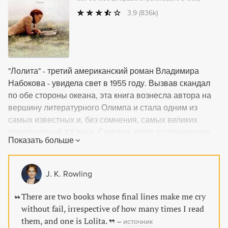
3.9
(836k)
"Лолита" - третий американский роман Владимира
Набокова - увидела свет в 1955 году. Вызвав скандал
по обе стороны океана, эта книга вознесла автора на
вершину литературного Олимпа и стала одним из
самых известных и, без сомнения, самых великих
произведений XX века. Сегодня, когда полемические
Показать больше
страсти вокруг "Лолиты" уже давно улеглись, можно
уверенно сказать, что это книга о великой любви,
преодолевшей болезнь, смерть и время, любви,
J. K. Rowling
разомкнутой в бесконечность, "любви с первого
взгляда, с последнего взгляда, с извечного взгляда".
There are two books whose final lines make me cry
without fail, irrespective of how many times I read
them, and one is Lolita.
–
источник