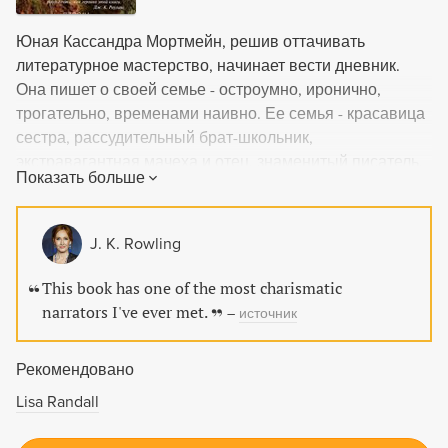
Юная Кассандра Мортмейн, решив оттачивать
литературное мастерство, начинает вести дневник.
Она пишет о своей семье - остроумно, иронично,
трогательно, временами наивно. Ее семья - красавица
сестра, рассудительный брат-школьник,
экстравагантная мачеха и отец, знаменитый писатель,
Показать больше
автор лишь одного романа, - живет в полуразрушенном
английском замке, взятом в аренду, и с трудом сводит
концы с концами. Запахи трав, таинственный свет
J. K. Rowling
звезд, романтика классических английских пейзажей.
Приезд двух молодых американцев, наследников
This book has one of the most charismatic
соседнего имения, разрушает привычный уклад.
narrators I've ever met.
–
источник
Главное - приходит первая любовь.
Рекомендовано
Lisa Randall