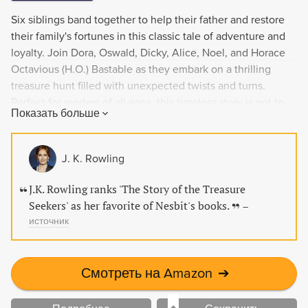
Six siblings band together to help their father and restore
their family's fortunes in this classic tale of adventure and
loyalty. Join Dora, Oswald, Dicky, Alice, Noel, and Horace
Octavious (H.O.) Bastable as they embark on a thrilling
treasure hunt filled with unexpected twists and turns.
Perfect for readers of all ages, this timeless story is not to
Показать больше
be missed.
J. K. Rowling
J.K. Rowling ranks 'The Story of the Treasure
Seekers' as her favorite of Nesbit's books.
–
источник
Смотреть на Amazon
➔