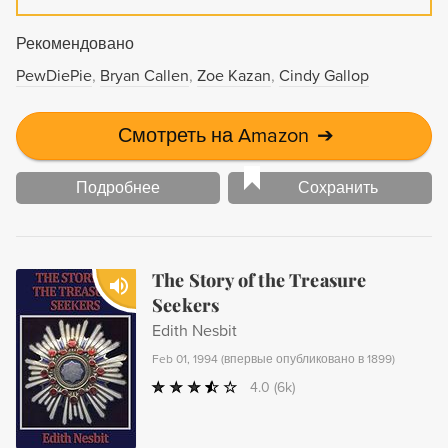
Рекомендовано
PewDiePie
Bryan Callen
Zoe Kazan
Cindy Gallop
Смотреть на Amazon
➔
Подробнее
Сохранить
The Story of the Treasure
Seekers
Edith Nesbit
Feb 01, 1994
(
впервые опубликовано в 1899
)
4.0
(6k)