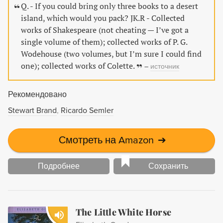
material, this anthology is an essential addition to any
Q. - If you could bring only three books to a desert
Shakespeare lover's collection.
island, which would you pack? JK.R - Collected
works of Shakespeare (not cheating — I’ve got a
single volume of them); collected works of P. G.
Wodehouse (two volumes, but I’m sure I could find
one); collected works of Colette.
–
источник
Рекомендовано
Stewart Brand
Ricardo Semler
Смотреть на Amazon
➔
Подробнее
Сохранить
The Little White Horse