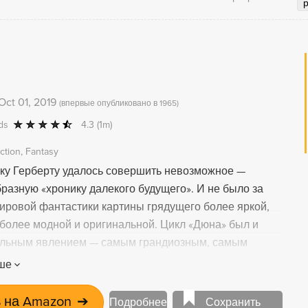
Oct 01, 2019
(
впервые опубликовано в 1965
)
ds
4.3
(1m)
iction
Fantasy
ку Герберту удалось совершить невозможное —
разную «хронику далекого будущего». И не было за
ировой фантастики картины грядущего более яркой,
 более модной и оригинальной. Цикл «Дюна» был и
альным явлением — самым грандиозным, самым
м масштабным творением за всю историю мировой
ше
 на Amazon
➔
Подробнее
Сохранить