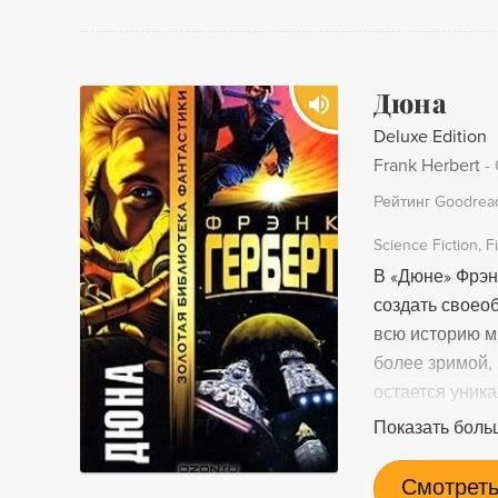
Дюна
Deluxe Edition
Frank Herbert
-
Рейтинг Goodrea
Science Fiction
F
В «Дюне» Фрэн
создать своеоб
всю историю м
более зримой,
остается уник
дерзким, самы
Показать боль
фантастики.
Смотреть