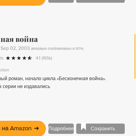
ная война
-
Sep 02, 2003
(
впервые опубликовано в 1974
)
ds
4.1
(165k)
iction
ый роман, начало цикла «Бесконечная война».
 серии не издавались
 на Amazon
➔
Подробнее
Сохранить