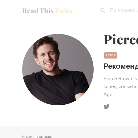
Read This
Twice
Поиск книг,
Pier
АВТОР
Рекомен
Pierce Brown is
series, consisti
Age.
6 книг в списке