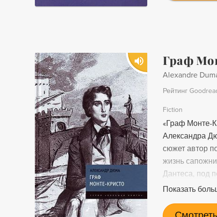
Граф Мо
Alexandre Dum
Рейтинг Goodrea
Fiction
«Граф Монте-К
Александра Дю
сюжет автор п
жизнь сапожни
Дантеса, под 
захватывающую
Показать боль
мщения.
Смотреть