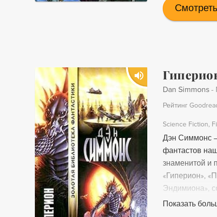
попавшую к не
Смотреть
языке впервые
Гиперио
Dan Simmons
-
Рейтинг Goodrea
Science Fiction
F
Дэн Симмонс —
фантастов наш
знаменитой и 
«Гиперион», «
Эндимиона», с
оригинальност
Показать боль
соединяющих п