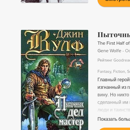
Пыточны
The First Half o
Gene Wolfe
-
Oc
Рейтинг Goodrea
Fantasy
Fiction
S
Главный герой
изгнанный из г
вину. Но никто
сделанный им 
люди и таинст
звенья одной 
Показать боль
утверждает, чт