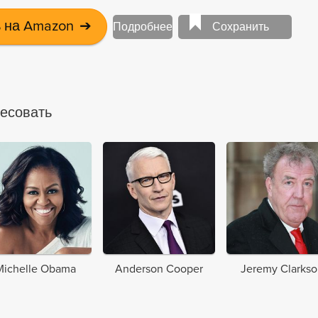
ю идиране начали, потому что понимали: джихад
яться, чтобы не стать бессмысленным. Война,
 на Amazon
➔
Подробнее
Сохранить
улась на сорок восемь лет и один месяц. Общее число
 миллиарда. Потери кораблей - 91 215 660. Количество
планет - 53. Ученые считали эту войну самым
конфликтом за последние пятьдесят тысяч лет
ресовать
истории. Перед вами - один из эпизодов этой войны.
й начался, как говорят, на планете под названием
Michelle Obama
Anderson Cooper
Jeremy Clarks