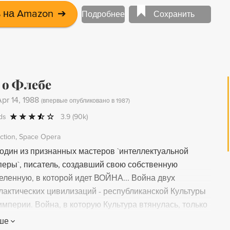
чудливо переплелись судьбы священника и солдата,
 на Amazon
➔
Подробнее
Сохранить
о, консула и детектива. Критики и читатели единодушно
алогию Дэна Симмонса лучшим научно-
м сериалом последнего десятилетия. Не верите?
убедитесь сами!
 о Флебе
pr 14, 1988
(
впервые опубликовано в 1987
)
ds
3.9
(90k)
iction
Space Opera
 один из признанных мастеров `интеллектуальной
перы`, писатель, создавший свою собственную
еленную, в которой идет ВОЙНА... Война двух
лактических цивилизаций - республиканской Культуры
мперии. Война, в которую Культура втянулась, только
вой душевный покой... самое ценное, что имела.
ше