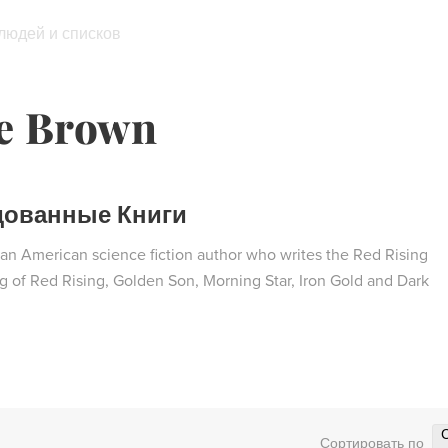
 людей и списков
ce Brown
дованные Книги
 an American science fiction author who writes the Red Rising
ng of Red Rising, Golden Son, Morning Star, Iron Gold and Dark
Сортировать по