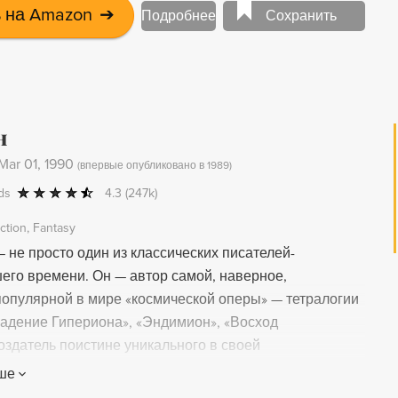
му из далекого будущего. Публикуется на русском
 на Amazon
➔
Подробнее
Сохранить
!
н
Mar 01, 1990
(
впервые опубликовано в 1989
)
ds
4.3
(247k)
iction
Fantasy
 не просто один из классических писателей-
его времени. Он — автор самой, наверное,
популярной в мире «космической оперы» — тетралогии
Падение Гипериона», «Эндимион», «Восход
оздатель поистине уникального в своей
и мира, загадочного и изменчивого мира порталов,
ше
ланеты, великой реки Тетис и великих звездных войн,