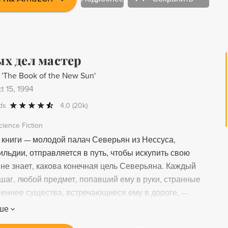
х дел мастер
f 'The Book of the New Sun'
t 15, 1994
ds
4.0
(20k)
cience Fiction
 книги — молодой палач Северьян из Нессуса,
ильдии, отправляется в путь, чтобы искупить свою
 не знает, какова конечная цель Северьяна. Каждый
шаг, любой предмет, попавший ему в руки, странные
веннее существа, встречающиеся ему в дороге, —
цепи, загадочные инструменты судьбы. Джин Вулф
ше
о всего лишь перевел рукопись, неведомо как