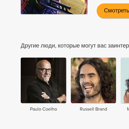
Война, котору
должен расшир
Смотреть
которая растян
павших - 851,4
уничтоженных 
значительным 
Другие люди, которые могут вас заинте
Галактической 
Эпизод, которы
Мир Шара..
Paulo Coelho
Russell Brand