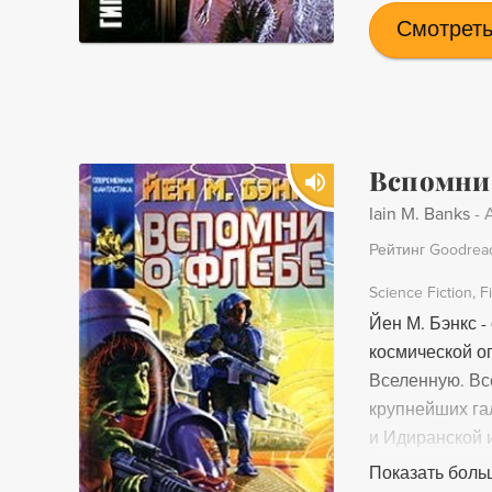
в которых при
Смотреть
поэта и ученог
признали тетр
фантастически
Прочитайте и 
Вспомни
Iain M. Banks
-
A
Рейтинг Goodrea
Science Fiction
F
Йен М. Бэнкс -
космической о
Вселенную. Вс
крупнейших га
и Идиранской и
чтобы спасти с
Показать боль