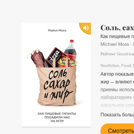
дарованиями. 
мышления и по
секреты успеха
Соль, са
мечтали: фина
Как пищевые г
взаимоотношен
Michael Moss
-
Рейтинг Goodrea
Nonfiction
Food
Автор показыва
жир — влияют 
приемы исполь
лабораториях 
идеальное соч
продуктов.
Показать боль
Смотреть