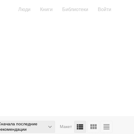
Люди
Книги
Библиотеки
Войти
Сначала последние
Макет
рекомендации