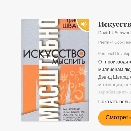
Искусст
David J Schwar
Рейтинг Goodrea
Personal Develo
От производит
миллионам люд
Дэвид Шварц, 
мотивации, по
зарабатывать б
себя счастлив
Показать боль
абстрактные с
которых вы см
Смотреть
отношения и о
нужно обладат