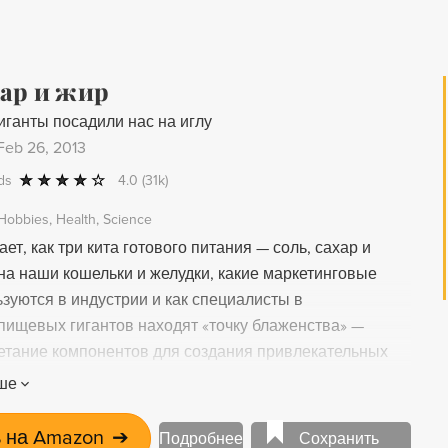
Вам необходимо изучить и понять принципы
ведения, ведущие к успеху. Эта книга сообщит вам
! Освойте их - и вы достигнете всего, о чем всегда
хар и жир
нсовой стабильности; хорошей работы; идеальных
иганты посадили нас на иглу
ий; счастливой жизни.
Feb 26, 2013
ds
4.0
(31k)
Hobbies
Health
Science
ет, как три кита готового питания — соль, сахар и
на наши кошельки и желудки, какие маркетинговые
зуются в индустрии и как специалисты в
пищевых гигантов находят «точку блаженства» —
етание компонентов для создания привлекательных
ше
 на Amazon
➔
Подробнее
Сохранить