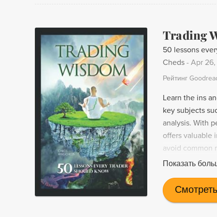
Trading 
50 lessons ever
Cheds
-
Apr 26,
Рейтинг Goodrea
Learn the ins a
key subjects su
analysis. With 
offers valuable 
avoid common mi
alike, this boo
Показать боль
Don't miss out 
been through it 
Смотреть