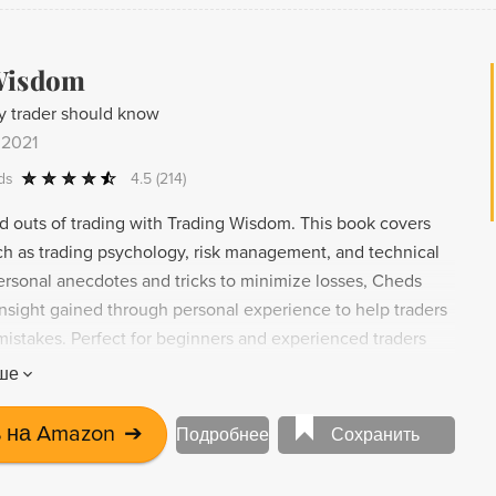
Wisdom
y trader should know
 2021
ds
4.5
(214)
nd outs of trading with Trading Wisdom. This book covers
ch as trading psychology, risk management, and technical
personal anecdotes and tricks to minimize losses, Cheds
insight gained through personal experience to help traders
stakes. Perfect for beginners and experienced traders
k condenses years of work into one comprehensive guide.
ше
on the chance to learn from a successful trader who has
all.
 на Amazon
➔
Подробнее
Сохранить