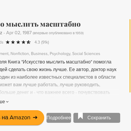
во мыслить масштабно
tz
-
Apr 02, 1987
(
впервые опубликовано в 1959
)
ds
4.3
(91k)
pment
Nonfiction
Business
Psychology
Social Sciences
еля Книга "Искусство мыслить масштабно" помогла
ей сделать свою жизнь лучше. Ее автор, доктор наук
один из наиболее известных специалистов в области
может вам лучше работать, лучше руководить,
ольше денег и - что важнее всего - почувствовать
ыми и обрести душевный покой. Автор дает не
ше
оветы, а практические рекомендации, с помощью
ожете наладить свою трудовую деятельность, личные
 на Amazon
➔
Подробнее
Сохранить
бщественную жизнь. Для достижения успеха вам не
ь суперинтеллектом или особыми природными