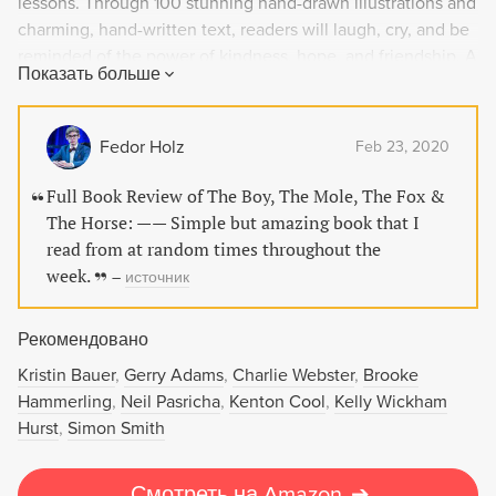
lessons. Through 100 stunning hand-drawn illustrations and
charming, hand-written text, readers will laugh, cry, and be
reminded of the power of kindness, hope, and friendship. A
Показать больше
must-read modern classic for fans of The Tao of Pooh and
The Alchemist.
Fedor Holz
Feb 23, 2020
Full Book Review of The Boy, The Mole, The Fox &
The Horse: —— Simple but amazing book that I
read from at random times throughout the
week.
–
источник
Рекомендовано
Kristin Bauer
Gerry Adams
Charlie Webster
Brooke
Hammerling
Neil Pasricha
Kenton Cool
Kelly Wickham
Hurst
Simon Smith
Смотреть на Amazon
➔