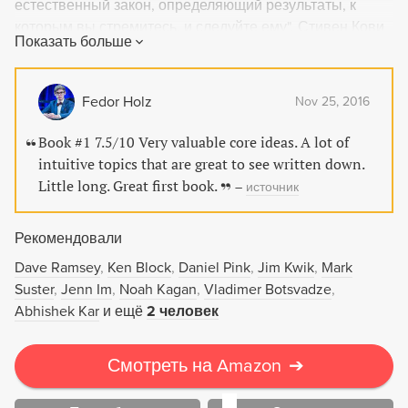
естественный закон, определяющий результаты, к
которым вы стремитесь, и следуйте ему". Стивен Кови
Показать больше
О чем книга Во-первых, эта книга излагает системный
подход к определению жизненных целей, приоритетов
человека. Эти цели у всех разные, но книга помогает
Fedor Holz
Nov 25, 2016
понять себя и четко сформулировать жизненные цели.
Во-вторых, книга показывает, как достигать этих целей.
Book #1 7.5/10 Very valuable core ideas. A lot of
И в-третьих, книга показывает, как каждый человек
intuitive topics that are great to see written down.
может стать лучше. Причем речь идет не об изменении
Little long. Great first book.
–
источник
имиджа, а о настоящих изменениях,
самосовершенствовании. Книга не дает простых
Рекомендовали
решений и не обещает мгновенных чудес. Любые
позитивные изменения требуют времени, работы и
Dave Ramsey
Ken Block
Daniel Pink
Jim Kwik
Mark
упорства. Но для людей, стремящихся максимально
Suster
Jenn Im
Noah Kagan
Vladimer Botsvadze
реализовать потенциал, заложенный в них природой,
Abhishek Kar
и ещё
2 человек
эта книга - дорожная карта. Почему книга достойна
прочтения Книга входит в рейтинг ТОП 25 самых
Смотреть на Amazon
➔
значимых книг по менеджменту по версии журнала
Time. Эта книга - "международный бестселлер №1" по