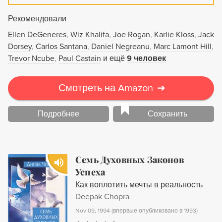
полную меру своих сил и способностей. Учение
Рекомендовали
тольтеков ставит во главу угла особое состояние духа,
позволяющее с легкостью приобщиться к счастью и
Ellen DeGeneres
Wiz Khalifa
Joe Rogan
Karlie Kloss
Jack
любви. Приняв этот новый кодекс поведения, вы
Dorsey
Carlos Santana
Daniel Negreanu
Marc Lamont Hill
сможете по-настоящему изменить свою жизнь и
Trevor Ncube
Paul Castain
и ещё
9 человек
достичь истинной свободы –– свободы быть собой. И
помните: мы здесь для того, чтобы жить, быть
Смотреть на Amazon
➔
счастливыми и любить.
Подробнее
Сохранить
Семь Духовных Законов
Успеха
Как воплотить мечты в реальность
Deepak Chopra
Nov 09, 1994
(
впервые опубликовано в 1993
)