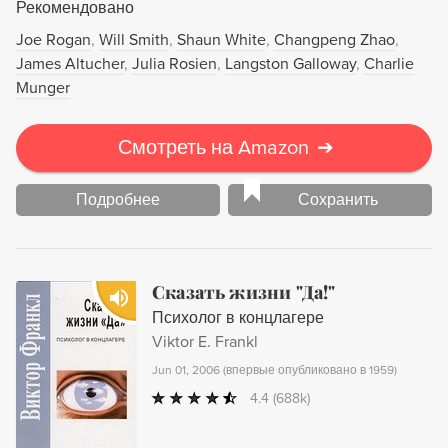
Рекомендовано
пособие "как стать успешным". Это увлекательное
Joe Rogan
Will Smith
Shaun White
Changpeng Zhao
путешествие в мир законов жизни, которые вы можете
James Altucher
Julia Rosien
Langston Galloway
Charlie
использовать себе на пользу.
Munger
Смотреть на Amazon
➔
Подробнее
Сохранить
Сказать жизни "Да!"
Психолог в концлагере
Viktor E. Frankl
Jun 01, 2006
(
впервые опубликовано в 1959
)
4.4
(688k)