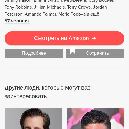
Jimmy Fallon
Emma Watson
PewDiePie
Cory Booker
Tony Robbins
Jillian Michaels
Terry Crews
Jordan
Peterson
Amanda Palmer
Maria Popova
и ещё
37 человек
Смотреть на Amazon
➔
Подробнее
Сохранить
Другие люди, которые могут вас
заинтересовать