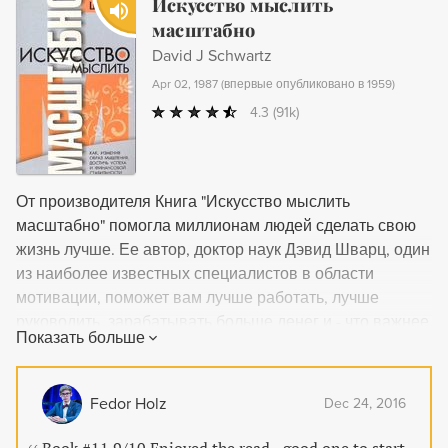
Искусство мыслить
поддержки клиентов в настоящих фанатов сервиса,
масштабно
отказавшись от традиционных инструментов.
David J Schwartz
Исследование, основанное на последних разработках
Apr 02, 1987
(
впервые опубликовано в 1959
)
психологии, социологии и других наук, наглядно
4.3
(91k)
показывает, что успешные изменения происходят не
случайно, а по конкретным шаблонам. Прочитав эту
книгу, вы сможете изменить к лучшему свою жизнь и
мир вокруг себя.
От производителя Книга "Искусство мыслить
масштабно" помогла миллионам людей сделать свою
жизнь лучше. Ее автор, доктор наук Дэвид Шварц, один
из наиболее известных специалистов в области
мотивации, поможет вам лучше работать, лучше
руководить, зарабатывать больше денег и - что важнее
Показать больше
всего - почувствовать себя счастливыми и обрести
душевный покой. Автор дает не абстрактные советы, а
практические рекомендации, с помощью которых вы
Fedor Holz
Dec 24, 2016
сможете наладить свою трудовую деятельность,
личные отношения и общественную жизнь. Для