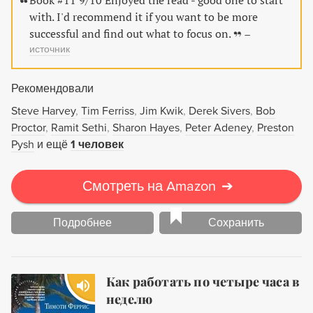
Book #11 9/10 Enjoyed the read - good one to start
достижения успеха вам не нужно обладать
with. I'd recommend it if you want to be more
суперинтеллектом или особыми природными
successful and find out what to focus on.
–
дарованиями. Вам необходимо изучить и понять
источник
принципы мышления и поведения, ведущие к успеху.
Эта книга сообщит вам секреты успеха! Освойте их - и
Рекомендовали
вы достигнете всего, о чем всегда мечтали:
Steve Harvey
Tim Ferriss
Jim Kwik
Derek Sivers
Bob
финансовой стабильности; хорошей работы;
Proctor
Ramit Sethi
Sharon Hayes
Peter Adeney
Preston
идеальных взаимоотношений; счастливой жизни.
Pysh
и ещё
1 человек
Смотреть на Amazon
➔
Подробнее
Сохранить
Как работать по четыре часа в
неделю