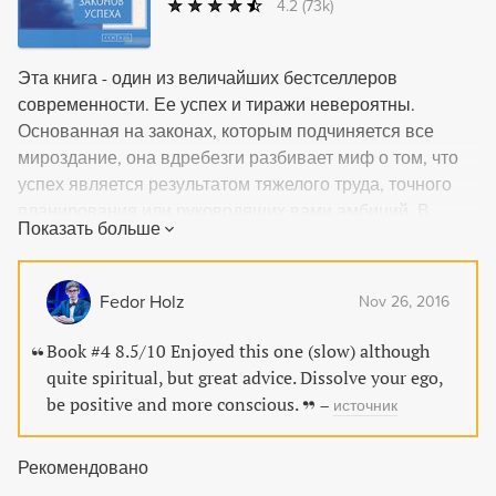
4.2
(73k)
Эта книга - один из величайших бестселлеров
современности. Ее успех и тиражи невероятны.
Основанная на законах, которым подчиняется все
мироздание, она вдребезги разбивает миф о том, что
успех является результатом тяжелого труда, точного
планирования или руководящих вами амбиций. В
Показать больше
"Семи Духовных Законах Успеха" Дипак Чопра рисует
перспективу достижения успеха, которая изменит всю
вашу жизнь: стоит вам понять вашу истинную природу
Fedor Holz
Nov 26, 2016
и научиться жить в гармонии с ней, к вам легко и без
всяких усилий придет успех, который включает в себя
Book #4 8.5/10 Enjoyed this one (slow) although
крепкое здоровье, энергичность и увлеченность
quite spiritual, but great advice. Dissolve your ego,
жизнью, глубокие взимоотношения, творческую
be positive and more conscious.
–
источник
свободу, ощущение благополучия и умиротворенность.
Рекомендовано