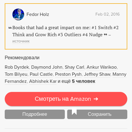
encontra-se nos 15 capítulos de Pense e Fique Rico, um
livro prático que transformou a vida de milhares de
Fedor Holz
Feb 02, 2016
pessoas. Conheça os três princípios básicos de Napoleon
Hill: &gt; Qualquer sucesso começa com uma ideia &gt;
Books that had a great impact on me: #1 Switch #2
Qualquer pensamento exige acção &gt; pense positivo e
Think and Grow Rich #3 Outliers #4 Nudge
–
obterá resultados positivos
источник
Рекомендовали
Rob Dyrdek
Daymond John
Shay Carl
Ankur Warikoo
Tom Bilyeu
Paul Castle
Preston Pysh
Jeffrey Shaw
Manny
Fernandez
Abhishek Kar
и ещё
5 человек
Смотреть на Amazon
➔
Подробнее
Сохранить