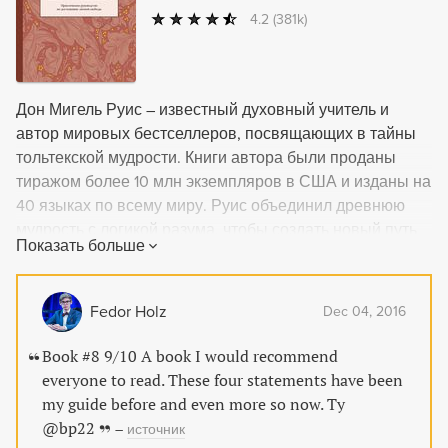
4.2
(381k)
Дон Мигель Руис – известный духовный учитель и
автор мировых бестселлеров, посвящающих в тайны
тольтекской мудрости. Книги автора были проданы
тиражом более 10 млн экземпляров в США и изданы на
40 языках по всему миру. Руис объединил древнюю
мудрость с логикой разума, чтобы создать новый путь
Показать больше
для стремящихся к истине. Он раскрывает источники
ограничивающих убеждений, которые лишают нас
радости и создают ненужные страдания. Книга,
Fedor Holz
Dec 04, 2016
которую вы держите в руках, впервые была
опубликована в 1997 году и около 10 лет была
Book #8 9/10 A book I would recommend
бестселлером The New York Times. В ней вам даны
everyone to read. These four statements have been
четыре соглашения: никогда не грешите словом, не
my guide before and even more so now. Ty
принимайте ничего на свой счет, не стройте
@bp22
–
источник
необоснованных предположений, делайте все в