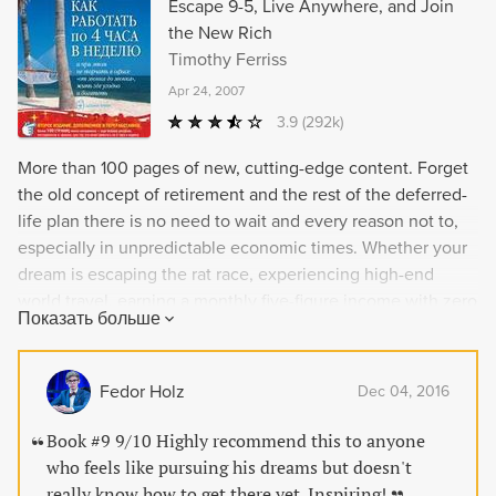
Escape 9-5, Live Anywhere, and Join
the New Rich
Timothy Ferriss
Apr 24, 2007
3.9
(292k)
More than 100 pages of new, cutting-edge content. Forget
the old concept of retirement and the rest of the deferred-
life plan there is no need to wait and every reason not to,
especially in unpredictable economic times. Whether your
dream is escaping the rat race, experiencing high-end
world travel, earning a monthly five-figure income with zero
Показать больше
management, or just living more and working less, The 4-
Hour Workweek is the blueprint. This step-by-step guide to
luxury lifestyle design teaches: How Tim went from
Fedor Holz
Dec 04, 2016
$40,000 per year and 80 hours per week to $40,000 per
month and 4 hours per week. How to outsource your life to
Book #9 9/10 Highly recommend this to anyone
overseas virtual assistants for $5 per hour and do whatever
who feels like pursuing his dreams but doesn't
you want How blue-chip escape artists travel the world
really know how to get there yet. Inspiring!
–