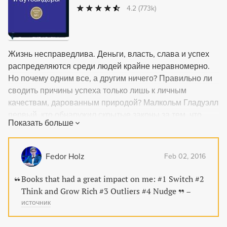
4.2
(773k)
Жизнь несправедлива. Деньги, власть, слава и успех
распределяются среди людей крайне неравномерно.
Но почему одним все, а другим ничего? Правильно ли
сводить причины успеха только лишь к личным
качествам, дарованным природой? Малкольм Гладуэлл
первый, кто обнаружил скрытые законы за тем, что
Показать больше
всегда казалось исключительно волей случая. Эти
законы объясняют, почему выдающиеся хоккеисты
рождаются, как правило, в январе и практически
Fedor Holz
Feb 02, 2016
никогда в октябре; почему азиатским школьникам
математика дается легче, чем другим; почему, чтобы
Books that had a great impact on me: #1 Switch #2
стать престижным нью-йоркским адвокатом, нужно
Think and Grow Rich #3 Outliers #4 Nudge
–
быть евреем. Книга показывает, что есть общего у
источник
Билла Гейтса, "Битлз" и Моцарта и почему им удалось
переплюнуть сверстников. "Гении и аутсайдеры" - не