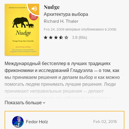
Nudge
Архитектура выбора
Richard H. Thaler
Feb 24, 2009
(
впервые опубликовано в 2008
)
3.8
(86k)
Международный бестселлер в лучших традициях
фрикономики и исследований Гладуэлла — о том, как
мы принимаем решения и делаем выбор и как можно
помогать людям принимать лучшие решения. Люди
принимают неправильные решения — делают
неудачные инвестиции, не заботятся о природе и
Показать больше
естественных ресурсах, питаются некачественной
едой... Но многие из таких решений можно
предотвратить с помощью разумной «архитектуры
Fedor Holz
Feb 02, 2016
выбора», подталкивающей людей к лучшим решениям.