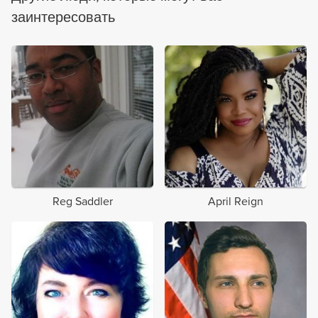
заинтересовать
Reg Saddler
April Reign