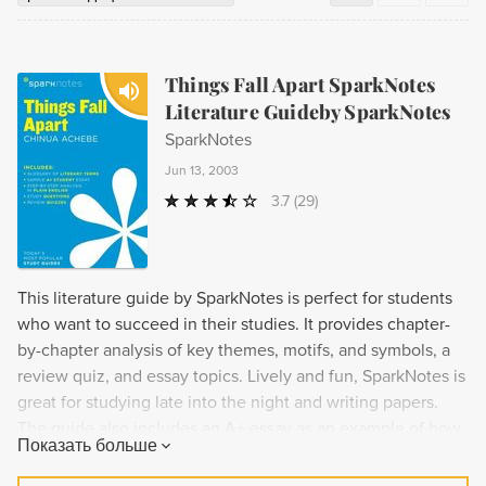
Things Fall Apart SparkNotes
Literature Guideby SparkNotes
SparkNotes
Jun 13, 2003
3.7
(29)
This literature guide by SparkNotes is perfect for students
who want to succeed in their studies. It provides chapter-
by-chapter analysis of key themes, motifs, and symbols, a
review quiz, and essay topics. Lively and fun, SparkNotes is
great for studying late into the night and writing papers.
The guide also includes an A+ essay as an example of how
Показать больше
the book can be analyzed, a glossary of literary terms, step-
by-step tutoring on how to write a literary essay, and a