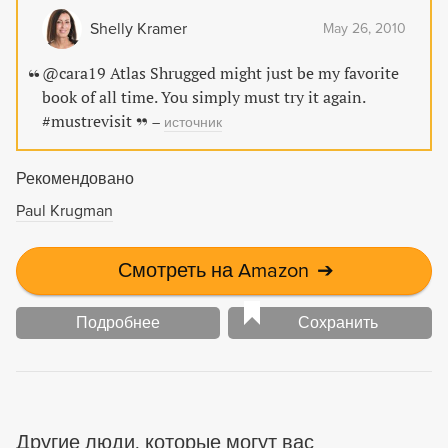
feature on how not to plagiarize.
Shelly Kramer
May 26, 2010
@cara19 Atlas Shrugged might just be my favorite
book of all time. You simply must try it again.
#mustrevisit
–
источник
Рекомендовано
Paul Krugman
Смотреть на Amazon
➔
Подробнее
Сохранить
Другие люди, которые могут вас