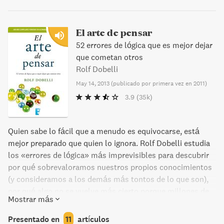
sistemas a la hora de formular nuestros juicios y
decisiones. Al implicar al lector en una animada reflexión
sobre cómo pensamos, Kahneman consigue revelar
El arte de pensar
cuándo podemos confiar en nuestras intuiciones y cuándo
52 errores de lógica que es mejor dejar
no, y de qué modo podemos aprovechar los beneficios del
que cometan otros
pensamiento lento. Además, ofrece enseñanzas prácticas
Rolf Dobelli
e iluminadoras sobre cómo se adoptan decisiones en la
May 14, 2013
(
publicado por primera vez en 2011
)
vida profesional o personal, y sobre cómo podemos usar
3.9
(35k)
distintas técnicas para protegernos de los fallos mentales
que nos crean problemas. Pensar rápido, pensar despacio
cambiará para siempre nuestra manera de pensar sobre
Quien sabe lo fácil que a menudo es equivocarse, está
cómo pensamos.
mejor preparado que quien lo ignora. Rolf Dobelli estudia
los «errores de lógica» más imprevisibles para descubrir
por qué sobrevaloramos nuestros propios conocimientos
(y consideramos a los demás más tontos de lo que son),
por qué algo no se vuelve más cierto porque millones de
Mostrar más
personas lo consideran así, y por qué nos enfrascamos en
teorías cuya falsedad está comprobada. «Para no perder
Presentado en
11
artículos