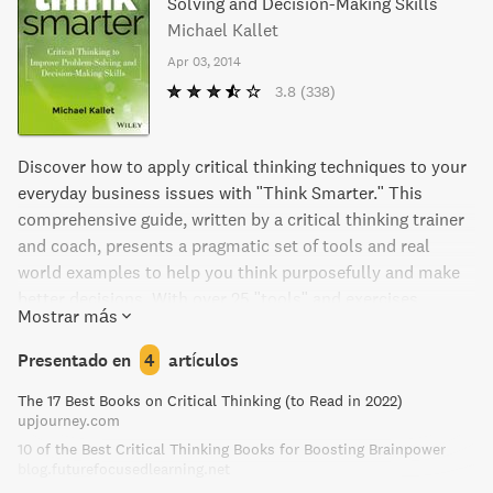
Solving and Decision-Making Skills
Michael Kallet
Apr 03, 2014
3.8
(338)
Discover how to apply critical thinking techniques to your
everyday business issues with "Think Smarter." This
comprehensive guide, written by a critical thinking trainer
and coach, presents a pragmatic set of tools and real
world examples to help you think purposefully and make
better decisions. With over 25 "tools" and exercises
Mostrar más
applicable across industries and functions, this versatile
resource is a must for individuals, managers, students,
Presentado en
4
artículos
and corporate training programs. Sharpen your ability to
The 17 Best Books on Critical Thinking (to Read in 2022)
solve problems and innovate with this essential roadmap
upjourney.com
to effective and productive thought.
10 of the Best Critical Thinking Books for Boosting Brainpower
blog.futurefocusedlearning.net