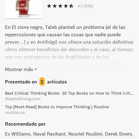
4.1
(51k)
En El cisne negro, Taleb planteó un problema (el de las
repercusiones que causan las cosas que nadie puede
prever…) y en Antifrágil nos ofrece una solución definitiva:
cómo obtener beneficios del desorden y el caos, al tiempo
que nos protegemos de las fragilidades y de los
acontecimientos adversos. Lo que Taleb denomina “lo
Mostrar más
antifrágil” va más allá de lo robusto, puesto que se
beneficia de los shocks, las incertidumbres y del estrés,
Presentado en
2
artículos
del mismo modo que los huesos humanos se robustecen
Best Critical Thinking Books: 20 Top Books on How to Think Critically
cuando están sometidos al estrés y a la tensión. Lo
theartofliving.com
“antifrágil” necesita el desorden para sobrevivir y florecer.
Top [Must-Read] Books to Improve Thinking | Routine
Taleb se centra en la incertidumbre como algo deseable,
routine.co
incluso necesario, y propone que las cosas se construyan
de una forma antifrágil. Lo antifrágil es inmune a los
Recomendado por
errores de predicción. Sumamente ambicioso y
Ev Williams
Naval Ravikant
Nouriel Roubini
Derek Sivers
multidisciplinario, nos ofrece un programa sobre cómo