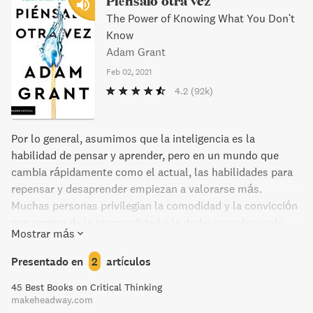
Piénsalo otra vez
The Power of Knowing What You Don't
Know
Adam Grant
Feb 02, 2021
4.2
(92k)
Por lo general, asumimos que la inteligencia es la
habilidad de pensar y aprender, pero en un mundo que
cambia rápidamente como el actual, las habilidades para
repensar y desaprender empiezan a valorarse más.
Muchas personas privilegian la comodidad y la convicción
por encima de la incomodidad y la duda; escuchan solo
Mostrar más
aquellas opiniones que les hacen sentir bien, en vez de las
ideas que los desafían; ven el desacuerdo como una
Presentado en
2
artículos
amenaza para su ego, en vez de una oportunidad para
45 Best Books on Critical Thinking
aprender; se rodean de personas que apoyan sus puntos
makeheadway.com
de vista, en vez de gravitar en torno a sus contradictores.