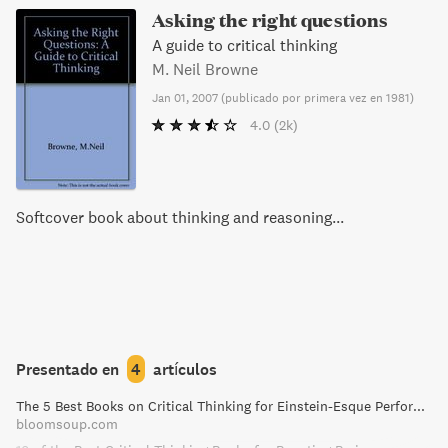
Asking the right questions
A guide to critical thinking
M. Neil Browne
Jan 01, 2007
(
publicado por primera vez en 1981
)
4.0
(2k)
Softcover book about thinking and reasoning...
Presentado en
4
artículos
The 5 Best Books on Critical Thinking for Einstein-Esque Performance
bloomsoup.com