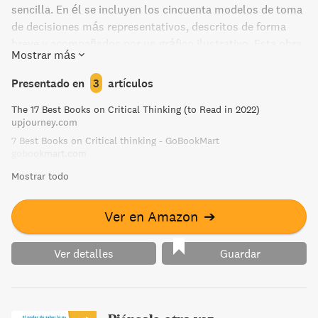
sencilla. En él se incluyen los cincuenta modelos de toma
de decisiones más representativos, descritos de forma
breve y acompañados por un gráfico ilustrativo. Esta obra
Mostrar más
le ayudará a la hora de tomar una decisión importante,
permitiéndole simplificar los problemas y guiándole en la
Presentado en
3
artículos
dirección adecuada. ¿No acaba de decidirse sobre si este
The 17 Best Books on Critical Thinking (to Read in 2022)
libro es para usted? Entonces, ¡debe leerlo de inmediato!
upjourney.com
7 Best Books on Critical thinking - GoBookMart
gobookmart.com
Mostrar todo
Ver en Amazon
➔
Ver detalles
Guardar