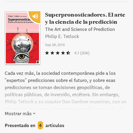
más nos amenazan. Inspiradora y reveladora, llena de
anécdotas e historias conmovedoras, Factfulness es un
Superpronosticadores. El arte
libro urgente y esencial que cambiará la forma de ver el
y la ciencia de la predicción
mundo y le permitirá responder a las crisis y
The Art and Science of Prediction
oportunidades del futuro.
Philip E. Tetlock
Sep 29, 2015
4.1
(20k)
Cada vez más, la sociedad contemporánea pide a los
"expertos" predicciones sobre el futuro, y sobre esas
predicciones se toman decisiones geopolíticas, de
políticas públicas, de inversión, etcétera. Sin embargo,
Philip Tetlock y su coautor Dan Gardner muestran, con un
impresionante corpus de evidencia empírica recogida a lo
Mostrar más
largo de años de investigación, que los "pronosticadores
expertos" tienen la misma posibilidad de acertar un evento
Presentado en
4
artículos
futuro que un chimpancé. En contraposición, los autores