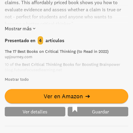
claims. This affordably priced book shows you how to
evaluate evidence and assess whether a claim is true or
not - perfect for students and anyone who wants to
become a better critical thinker."
Mostrar más
Presentado en
4
artículos
The 17 Best Books on Critical Thinking (to Read in 2022)
upjourney.com
10 of the Best Critical Thinking Books for Boosting Brainpower
blog.futurefocusedlearning.net
Mostrar todo
Ver en Amazon
➔
Ver detalles
Guardar