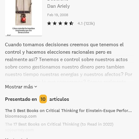
Dan Ariely
Feb 19, 2008
4.1
(123k)
Cuando tomamos decisiones creemos que tenemos el
control y hacemos elecciones racionales pero es
realmente asi? Tenemos e control sobre nuestros actos
sobre como gestionamos nuestro dinero pero tambien
nuestro tiempo nuestras energias y nuestros afectos? Por
que compramos lo que compramos? Somos realmente
Mostrar más
duenos de nuestras decisiones o se nos puede manipular
como consumidores? Por que lo gratuito acaba saliendo
Presentado en
10
artículos
caro? Que influye en que un producto nos parezca caro o
The 5 Best Books on Critical Thinking for Einstein-Esque Performance
barato? Gasta mas quien paga con tarjeta de credito? Por
bloomsoup.com
que compramos cosas que no necesitamos? Influyen las
The 17 Best Books on Critical Thinking (to Read in 2022)
marcas en nuestro grado de satisfaccion ante un
upjourney.com
producto? Hay robos mas eticos que otros? Somos