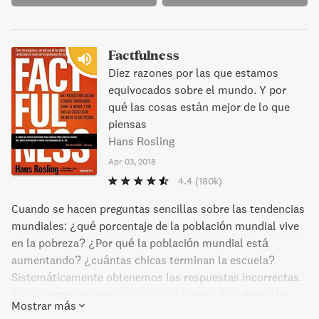
concretos que nos permitirán desarrollar nuestra
capacidad de razonar correctamente. Y, por último,
descubriremos que todos somos capaces de cambiar.
Factfulness
Diez razones por las que estamos
equivocados sobre el mundo. Y por
qué las cosas están mejor de lo que
piensas
Hans Rosling
Apr 03, 2018
4.4
(180k)
Cuando se hacen preguntas sencillas sobre las tendencias
mundiales: ¿qué porcentaje de la población mundial vive
en la pobreza? ¿Por qué la población mundial está
aumentando? ¿cuántas chicas terminan la escuela?
Sistemáticamente obtenemos las respuestas incorrectas.
Tan incorrectas que incluso un chimpancé eligiendo las
Mostrar más
respuestas al azar superará siempre a los maestros,