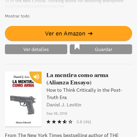
10 of the Best Critical Thinking Books for Boosting Brainpower
blog.futurefocusedlearning.net
Mostrar todo
Ver en Amazon
➔
Ver detalles
Guardar
La mentira como arma
(Alianza Ensayo)
How to Think Critically in the Post-
Truth Era
Daniel J. Levitin
Sep 06, 2016
3.8
(4k)
From The New York Times bestselling author of THE