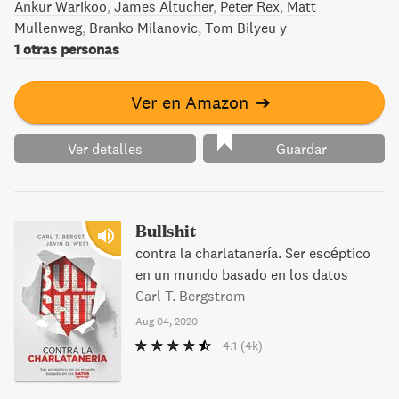
Ankur Warikoo
James Altucher
Peter Rex
Matt
comportarnos –y prosperar- en un mundo que no
Mullenweg
Branko Milanovic
Tom Bilyeu
y
comprendemos, y que es demasiado incierto como para
1 otras personas
que intentemos comprenderlo y predecirlo. El mensaje de
Taleb, documentado e ingenioso, es revolucionario: Lo que
Ver en Amazon
➔
no es antifrágil perecerá con toda seguridad.
Ver detalles
Guardar
Bullshit
contra la charlatanería. Ser escéptico
en un mundo basado en los datos
Carl T. Bergstrom
Aug 04, 2020
4.1
(4k)